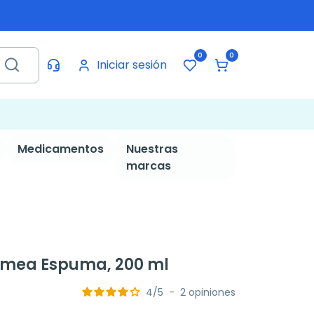
0
0
Iniciar sesión
Medicamentos
Nuestras
marcas
lumea Espuma, 200 ml
4
/
5
-
2
opiniones