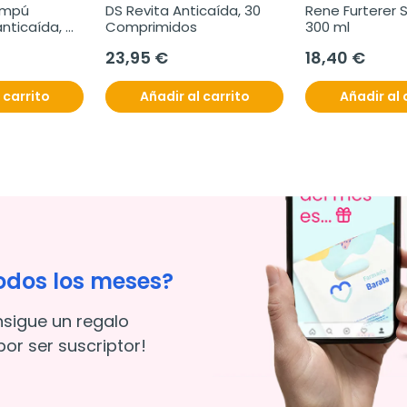
mpú 
DS Revita Anticaída, 30 
Rene Furterer St
nticaída, 
Comprimidos
300 ml
23,95 €
18,40 €
 carrito
Añadir al carrito
Añadir al 
odos los meses?
nsigue un regalo
or ser suscriptor!