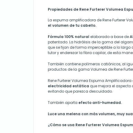
Propiedades de Rene Furterer Volumea Esp
La espuma amplificadora de Rene Furterer V
el volumen de tu cabello.
Fórmula 100% natural
elaborado a base de
A
patentado. La hidrólisis de la goma del algar
que se fijan de forma imperceptible a lo largo
tutor y enderezar la fibra capilar, de esta mane
También contiene polímeros catiónicos, al igua
productos de la gama Volumea de Rene Furter
Rene Furterer Volumea Espuma Amplificadora
electricidad estática
que mejora el aspecto d
evitando que parezca descuidado.
También aporta
efecto anti-humedad.
Luce una melena con más volumen, muy suave
¿Cómo se usa Rene Furterer Volumea Espum