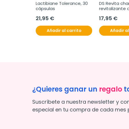
 Intense gel-
Lactibiane Tolerance, 30 
DS Revita cha
ante 72H, 40 
cápsulas
revitalizante a
205 ml
21,95 €
17,95 €
l carrito
Añadir al carrito
Añadir al
¿Quieres ganar un
regalo
t
Suscríbete a nuestra newsletter y co
especial en tu compra de cada mes p