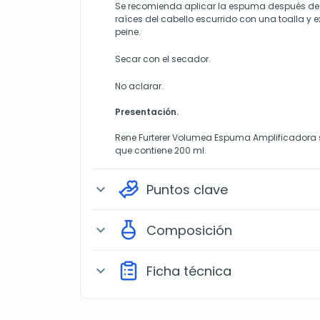
Se recomienda aplicar la espuma después de la
raíces del cabello escurrido con una toalla y 
peine.
Secar con el secador.
No aclarar.
Presentación.
Rene Furterer Volumea Espuma Amplificadora 
que contiene 200 ml.
Puntos clave
expand_more
Composición
expand_more
Ficha técnica
expand_more