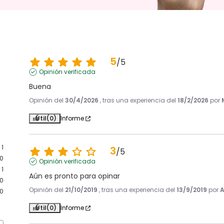
5
/
5
Opinión verificada
Buena
Opinión del
30/4/2026
, tras una experiencia del
18/2/2026
por
Útil
(0)
Informe
1
3
/
5
0
Opinión verificada
1
Aún es pronto para opinar
0
Opinión del
21/10/2019
, tras una experiencia del
13/9/2019
por
A
0
Útil
(0)
Informe