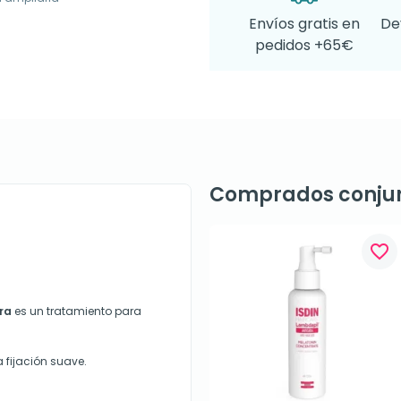
Envíos gratis en
De
pedidos +65€
Comprados conju
favorite_border
ora
es un tratamiento para
a fijación suave.