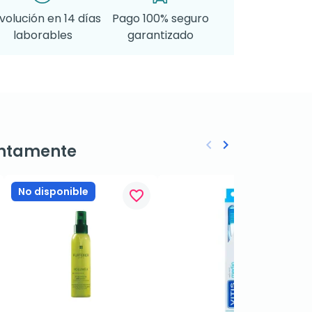
volución en 14 días
Pago 100% seguro
laborables
garantizado
keyboard_arrow_left
keyboard_arrow_right
ntamente
Anterior
Siguiente
No disponible
favorite_border
favorite_border