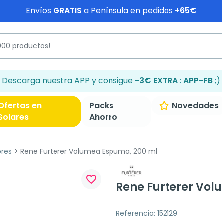
Envíos
GRATIS
a Península en pedidos
+65€
Descarga nuestra APP y consigue
-3€ EXTRA
:
APP-FB
;)
Ofertas en
Packs
Novedades
Solares
Ahorro
ores
Rene Furterer Volumea Espuma, 200 ml
favorite_border
Rene Furterer Vo
Referencia: 152129