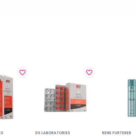
favorite_border
favorite_border
ES
DS LABORATORIES
RENE FURTERER