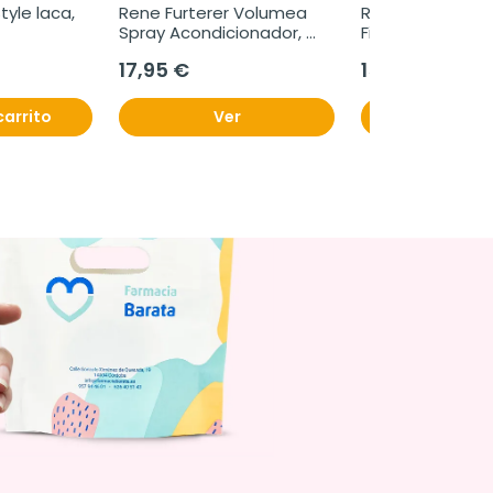
yle laca,  
Rene Furterer Volumea 
Rene Furterer St
Spray Acondicionador, 
Fijador, 150ml.
125ml.
17,95 €
15,80 €
carrito
Ver
Añadir al c