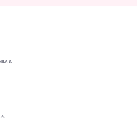
MILA B.
.A.