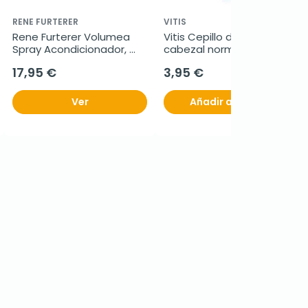
RENE FURTERER
VITIS
Rene Furterer Volumea 
Vitis Cepillo dental medio 
Spray Acondicionador, 
cabezal normal, 1 unidad
125ml.
17,95 €
3,95 €
Ver
Añadir al carrito