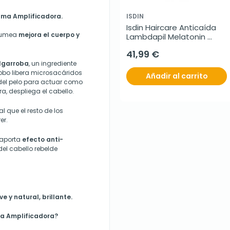
uma Amplificadora.
ISDIN
Isdin Haircare Anticaída 
olumea
mejora el cuerpo y
Lambdapil Melatonin 
Concentrate loción, 100 
41,99 €
ml
lgarroba
, un ingrediente
robo libera microsacáridos
Añadir al carrito
 del pelo para actuar como
ra, despliega el cabello.
l que el resto de los
er.
aporta
efecto anti-
el cabello rebelde
 y natural, brillante.
a Amplificadora?