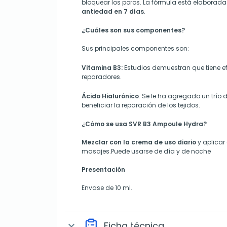
bloquear los poros. La fórmula está elaborad
antiedad en 7 días
.
¿Cuáles son sus componentes?
Sus principales componentes son:
Vitamina B3:
Estudios demuestran que tiene ef
reparadores.
Ácido Hialurónico
: Se le ha agregado un trío 
beneficiar la reparación de los tejidos.
¿Cómo se usa SVR B3 Ampoule Hydra?
Mezclar con la crema de uso diario
y aplicar
masajes.Puede usarse de día y de noche
Presentación
Envase de 10 ml.
Ficha técnica
expand_more