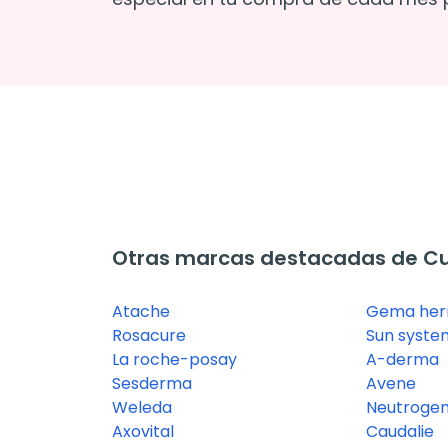
Otras marcas destacadas de Cu
Atache
Gema herr
Rosacure
Sun syste
La roche-posay
A-derma
Sesderma
Avene
Weleda
Neutroge
Axovital
Caudalie