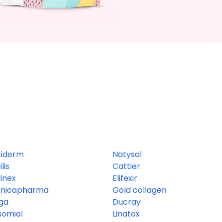
tiderm
Natysal
lis
Cattier
inex
Elifexir
ánicapharma
Gold collagen
rga
Ducray
somial
Linatox