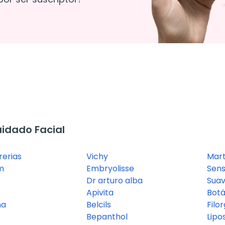
idado Facial
erias
Vichy
Mar
m
Embryolisse
Sensi
Dr arturo alba
Suav
Apivita
Bot
na
Belcils
Filo
Bepanthol
Lipo