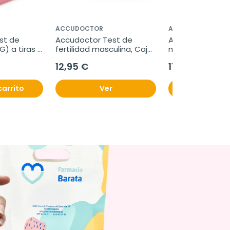
ACCUDOCTOR
ACCUDOCTOR
t de 
Accudoctor Test de 
Accudoctor Test
 a tiras 
fertilidad masculina, Caja 
multidrogas en s
 10 pruebas
de 2 pruebas
THC/COC/MET, C
12,95 €
11,95 €
pruebas
carrito
Ver
Añadir al c