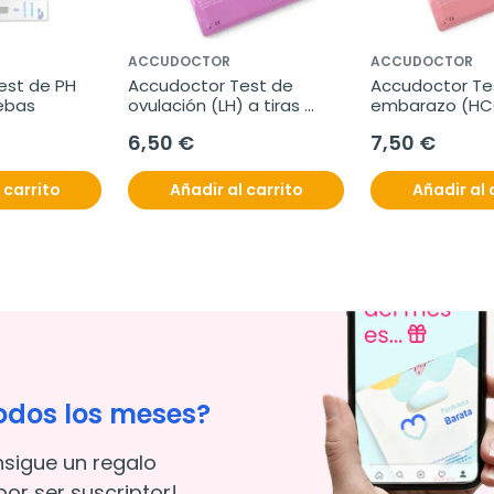
ACCUDOCTOR
ACCUDOCTOR
st de PH 
Accudoctor Test de 
Accudoctor Tes
uebas
ovulación (LH) a tiras 
embarazo (HCG)
25mIU/mL, Caja de 10 
10miu, Caja de
6,50 €
7,50 €
pruebas
 carrito
Añadir al carrito
Añadir al 
odos los meses?
nsigue un regalo
or ser suscriptor!