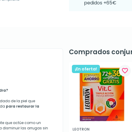
pedidos +65€
Comprados conju
¡En oferta!
favorite_border
dra?
dado de la piel que
eada
para restaurar la
mite que actúe como un
 disminuir las arrugas sin
LEOTRON