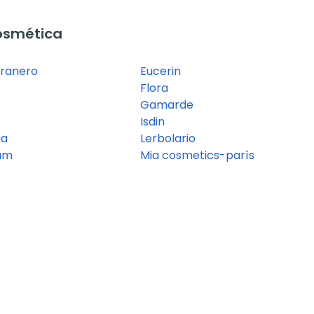
osmética
granero
Eucerin
r
Flora
Gamarde
Isdin
ia
Lerbolario
um
Mia cosmetics-parís