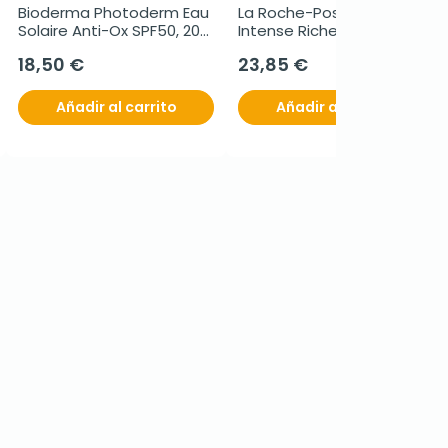
Bioderma Photoderm Eau 
La Roche-Posay Nutritc 
Solaire Anti-Ox SPF50, 200 
Intense Riche 
ml
Reconstituyente, 50ml.
18,50 €
23,85 €
Añadir al carrito
Añadir al carrito