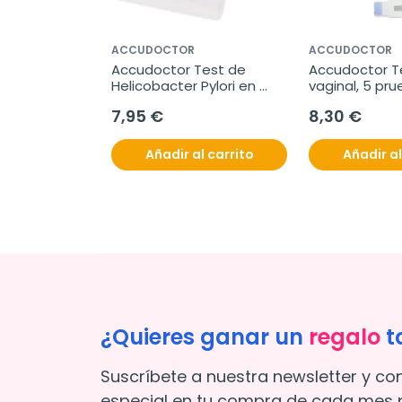
ACCUDOCTOR
ACCUDOCTOR
Accudoctor Test de 
Accudoctor Te
Helicobacter Pylori en 
vaginal, 5 pr
Casete, 1 prueba
7,95 €
8,30 €
Añadir al carrito
Añadir al
¿Quieres ganar un
regalo
t
Suscríbete a nuestra newsletter y co
especial en tu compra de cada mes p