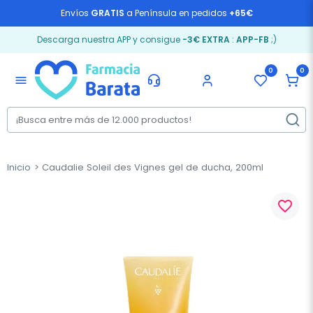
Envíos
GRATIS
a Península en pedidos
+65€
Descarga nuestra APP y consigue
-3€ EXTRA
:
APP-FB
;)
0
0
menu
Inicio
Caudalie Soleil des Vignes gel de ducha, 200ml
favorite_border