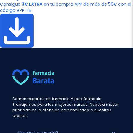
Consigue
3€ EXTRA
en tu compra APP de más de 50€ con el
código APP-FB
Somos expertos en farmacia y parafarmacia.
Trabajamos para las mejores marcas. Nuestra mayor
prioridad es la atención personalizada a nuestros
clientes.
expand_more
¿Necesitas ayuda?