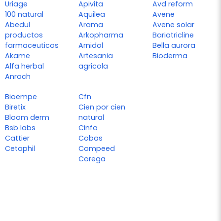
Uriage
Apivita
Avd reform
100 natural
Aquilea
Avene
Abedul
Arama
Avene solar
productos
Arkopharma
Bariatricline
farmaceuticos
Arnidol
Bella aurora
Akame
Artesania
Bioderma
Alfa herbal
agricola
Anroch
Bioempe
Cfn
Biretix
Cien por cien
Bloom derm
natural
Bsb labs
Cinfa
Cattier
Cobas
Cetaphil
Compeed
Corega