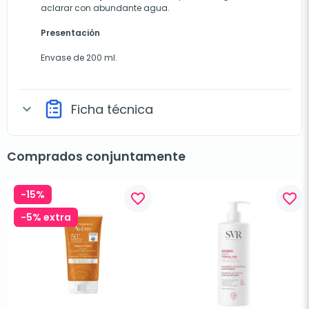
aclarar con abundante agua.
Presentación
Envase de 200 ml.
Ficha técnica
expand_more
Comprados conjuntamente
-15%
favorite_border
favorite_border
-5% extra