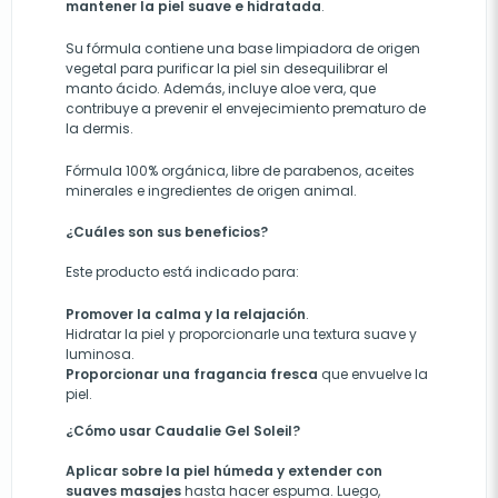
mantener la piel suave e hidratada
.
Su fórmula contiene una base limpiadora de origen
vegetal para purificar la piel sin desequilibrar el
manto ácido. Además, incluye aloe vera, que
contribuye a prevenir el envejecimiento prematuro de
la dermis.
Fórmula 100% orgánica, libre de parabenos, aceites
minerales e ingredientes de origen animal.
¿Cuáles son sus beneficios?
Este producto está indicado para:
Prom
over
la calma y la relajación
.
Hidratar la piel
y
proporcion
arle
una textura suave y
luminosa.
Proporcionar una fragancia fresca
que envuelve la
piel.
¿Cómo usar Caudalie Gel Soleil?
Aplicar sobre la piel húmeda y extender con
suaves masajes
hasta hacer espuma. Luego,