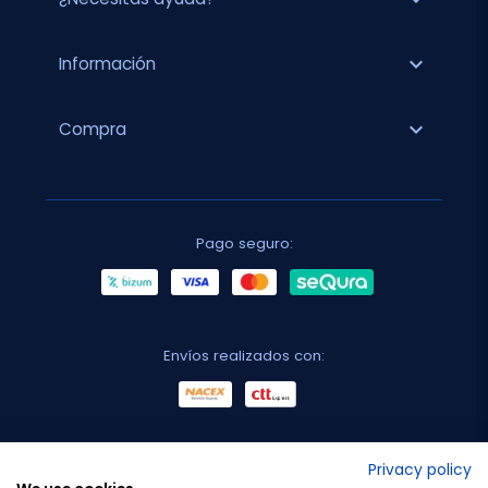
expand_more
Información
expand_more
Compra
Pago seguro:
Envíos realizados con:
No lo decimos nosotros...
Privacy policy