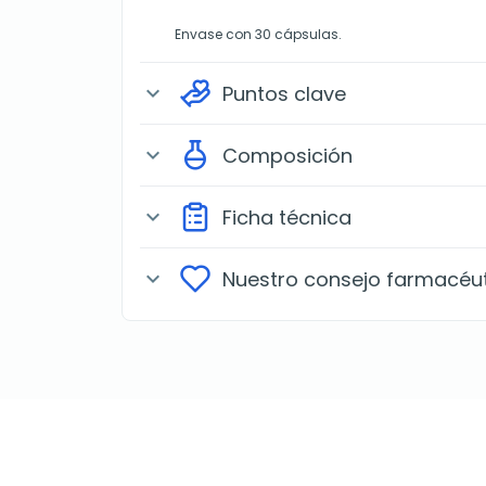
Envase con 30 cápsulas.
Puntos clave
expand_more
Composición
expand_more
Ficha técnica
expand_more
Nuestro consejo farmacéu
expand_more