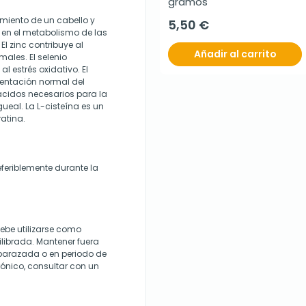
gramos
imiento de un cabello y
5,50 €
 en el metabolismo de las
l zinc contribuye al
Añadir al carrito
ales. El selenio
al estrés oxidativo. El
mentación normal del
ácidos necesarios para la
gueal. La L-cisteína es un
atina.
eferiblemente durante la
ebe utilizarse como
ilibrada. Mantener fuera
mbarazada o en periodo de
ónico, consultar con un