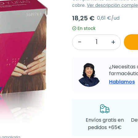
cobre.
Ver descripción comple
18,25 €
0,61 €/ud
En stock
¿Necesitas 
farmacéutic
Hablamos
Envíos gratis en
De
pedidos +65€
a ampliarla