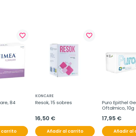
favorite_border
favorite_border
KONCARE
are, 84 
Resok, 15 sobres
Puro Epithel Gel
Oftalmico, 10g
16,50 €
17,95 €
 carrito
Añadir al carrito
Añadir al 