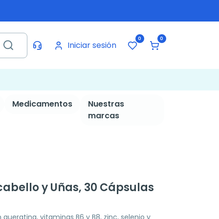
0
0
Iniciar sesión
Medicamentos
Nuestras
marcas
cabello y Uñas, 30 Cápsulas
ueratina, vitaminas B6 y B8, zinc, selenio y