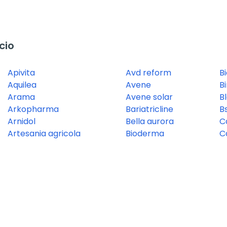
cio
Apivita
Avd reform
B
Aquilea
Avene
Bi
Arama
Avene solar
B
Arkopharma
Bariatricline
B
Arnidol
Bella aurora
C
Artesania agricola
Bioderma
C