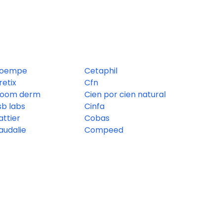
ioempe
Cetaphil
retix
Cfn
loom derm
Cien por cien natural
sb labs
Cinfa
attier
Cobas
audalie
Compeed