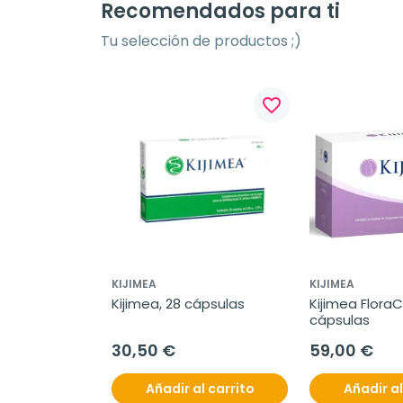
Recomendados para ti
Tu selección de productos ;)
favorite_border
KIJIMEA
KIJIMEA
Kijimea, 28 cápsulas
Kijimea FloraC
cápsulas
30,50 €
59,00 €
Añadir al carrito
Añadir al