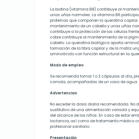
La biotina (vitamina B8) contribuye al manten
unas uñas normales. La vitamina B6 participa
proteínas que componen la queratina capilar. E
mantenimiento de un cabello y unas uñas norm
contribuye a la protección de las células frente 
cobre contribuye al mantenimiento de la pig
cabello. La queratina biológica aporta amino
formación de la fibra capilar y de la matriz un
aminoácido con función estructural en la quer
Modo de empleo
Se recomienda tomar 1 o 2 cápsulas al día, pr
comida, acompañadas de un vaso de agua.
Advertencias
No exceder la dosis diaria recomendada. No d
sustitutivo de una alimentación variada y equ
del alcance de los niños. En caso de estar e
lactancia, así como de tratamiento médico cr
profesional sanitario.
Presentación