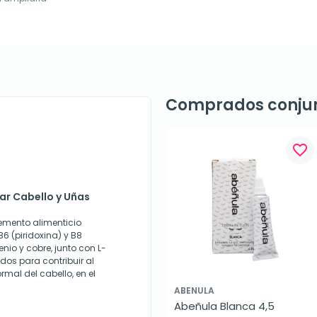
Comprados conju
favorite_border
ar Cabello y Uñas
emento alimenticio
6 (piridoxina) y B8
nio y cobre, junto con L-
dos para contribuir al
mal del cabello, en el
ABENULA
Abeñula Blanca 4,5 