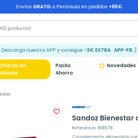
Envíos
GRATIS
a Península en pedidos
+65€
Descarga nuestra APP y consigue
-3€ EXTRA
:
APP-FB
;)
Ofertas en
Packs
Novedades
Solares
Ahorro
sulas
favorite_border
Sandoz Bienestar 
Referencia: 168978
Complemento alimenticio con q