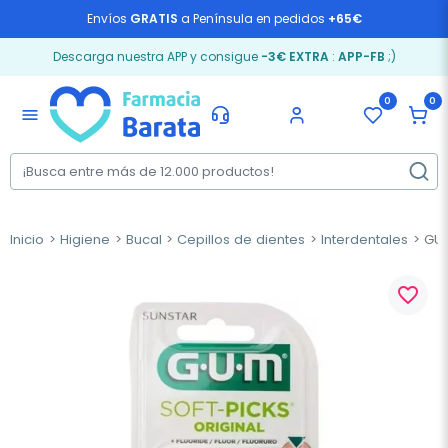
Envíos
GRATIS
a Península en pedidos
+65€
Descarga nuestra APP y consigue
-3€ EXTRA
:
APP-FB
;)
0
0
menu
Inicio
Higiene
Bucal
Cepillos de dientes
Interdentales
GUM 
favorite_border