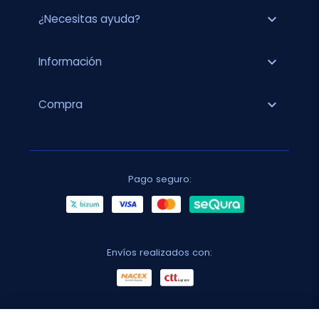
expand_more
¿Necesitas ayuda?
expand_more
Información
expand_more
Compra
Pago seguro:
Envíos realizados con: