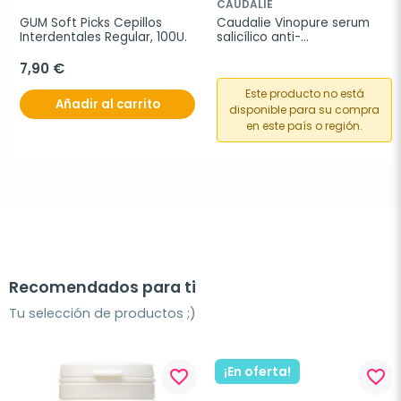
CAUDALIE
GUM Soft Picks Cepillos 
Caudalie Vinopure serum 
Interdentales Regular, 100U.
salicílico anti-
imperfecciones, 30 ml
7,90 €
Este producto no está
Añadir al carrito
disponible para su compra
en este país o región.
Recomendados para ti
Tu selección de productos ;)
¡En oferta!
favorite_border
favorite_border