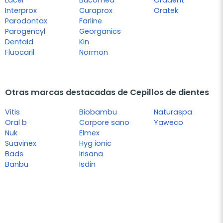
Lacer
Bucomed
Oradent
Interprox
Curaprox
Oratek
Parodontax
Farline
Parogencyl
Georganics
Dentaid
Kin
Fluocaril
Normon
Otras marcas destacadas de Cepillos de dientes
Vitis
Biobambu
Naturaspa
Oral b
Corpore sano
Yaweco
Nuk
Elmex
Suavinex
Hyg ionic
Bads
Irisana
Banbu
Isdin