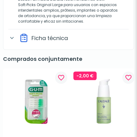
Soft‑Picks Original Large para usuarios con espacios
interdentales amplios, prótesis, implantes o aparatos
de ortodoncia, ya que proporcionan una limpieza
confortable y eficaz sin irritaciones.
Ficha técnica
expand_more
Comprados conjuntamente
-2,00 €
favorite_border
favorite_border