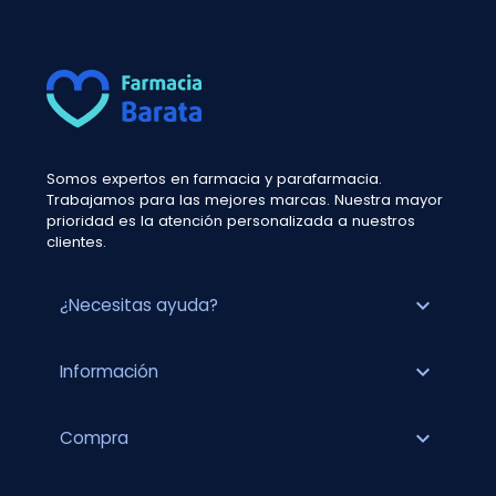
Somos expertos en farmacia y parafarmacia.
Trabajamos para las mejores marcas. Nuestra mayor
prioridad es la atención personalizada a nuestros
clientes.
expand_more
¿Necesitas ayuda?
expand_more
Información
expand_more
Compra