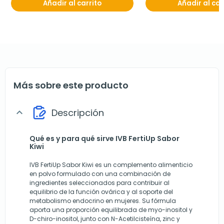
Añadir al carrito
Añadir al car
Más sobre este producto
Descripción
expand_more
Qué es y para qué sirve IVB FertiUp Sabor
Kiwi
IVB FertiUp Sabor Kiwi es un complemento alimenticio
en polvo formulado con una combinación de
ingredientes seleccionados para contribuir al
equilibrio de la función ovárica y al soporte del
metabolismo endocrino en mujeres. Su fórmula
aporta una proporción equilibrada de myo-inositol y
D-chiro-inositol, junto con N-Acetilcisteína, zinc y