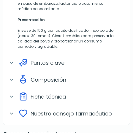
en caso de embarazo, lactancia o tratamiento
médico concomitante.
Presentación
Envase de 150 g con cacito dosificador incorporado
(aprox. 30 tomas). Cierre hermético para preservar la
calidad del polvo y proporcionar un consumo
cómodo y agradable.
Puntos clave
expand_more
Composición
expand_more
Ficha técnica
expand_more
Nuestro consejo farmacéutico
expand_more