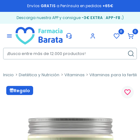
Envíos
GRATIS
a Península en pedidos
+65€
Descarga nuestra APP y consigue
-3€ EXTRA
:
APP-FB
;)
0
0
menu
Inicio
Dietética y Nutrición
Vitaminas
Vitaminas para la fertili
Regalo
favorite_border