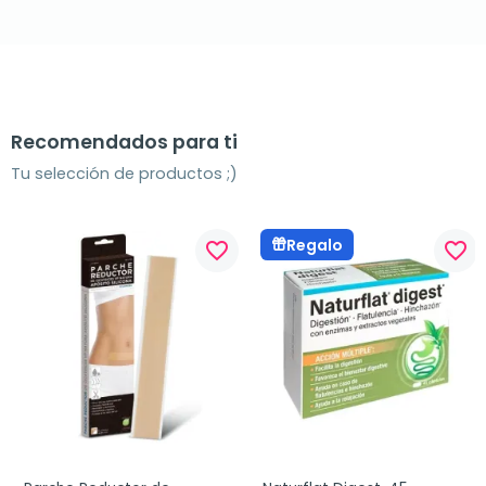
Recomendados para ti
Tu selección de productos ;)
Regalo
favorite_border
favorite_border