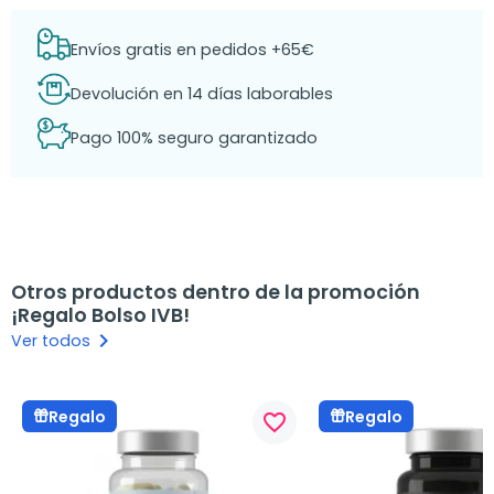
Envíos gratis en pedidos +65€
Devolución en 14 días laborables
Pago 100% seguro garantizado
Otros productos dentro de la promoción
¡Regalo Bolso IVB!
keyboard_arrow_right
Ver todos
Regalo
Regalo
favorite_border