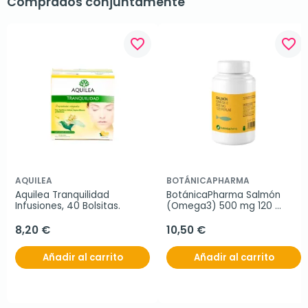
Comprados conjuntamente
favorite_border
favorite_border
AQUILEA
BOTÁNICAPHARMA
Aquilea Tranquilidad 
BotánicaPharma Salmón 
Infusiones, 40 Bolsitas.
(Omega3) 500 mg 120 
Perlas
8,20 €
10,50 €
Añadir al carrito
Añadir al carrito