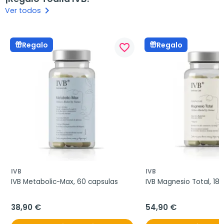
keyboard_arrow_right
Ver todos
Regalo
Regalo
favorite_border
IVB
IVB
IVB Metabolic-Max, 60 capsulas
IVB Magnesio Total, 18
38,90 €
54,90 €