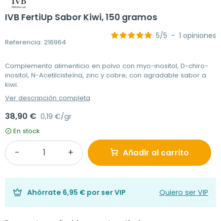
IVB FertiUp Sabor Kiwi, 150 gramos
5
/
5
-
1
opiniones
Referencia: 216964
Complemento alimenticio en polvo con myo-inositol, D-chiro-
inositol, N-Acetilcisteína, zinc y cobre, con agradable sabor a
kiwi.
Ver descripción completa
38,90 €
0,19 €/gr
En stock
Añadir al carrito
Ahórrate
6,95 €
por ser VIP
Quiero ser VIP