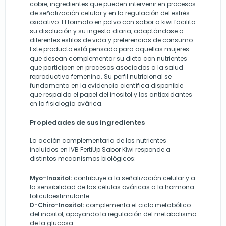
cobre, ingredientes que pueden intervenir en procesos
de señalización celular y en la regulación del estrés
oxidativo. El formato en polvo con sabor a kiwi facilita
su disolución y su ingesta diaria, adaptándose a
diferentes estilos de vida y preferencias de consumo.
Este producto está pensado para aquellas mujeres
que desean complementar su dieta con nutrientes
que participen en procesos asociados a la salud
reproductiva femenina. Su perfil nutricional se
fundamenta en la evidencia científica disponible
que respalda el papel del inositol y los antioxidantes
en la fisiología ovárica.
Propiedades de sus ingredientes
La acción complementaria de los nutrientes
incluidos en IVB FertiUp Sabor Kiwi responde a
distintos mecanismos biológicos:
Myo-Inositol:
contribuye a la señalización celular y a
la sensibilidad de las células ováricas a la hormona
foliculoestimulante.
D-Chiro-Inositol:
complementa el ciclo metabólico
del inositol, apoyando la regulación del metabolismo
de la glucosa.