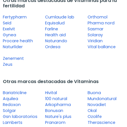
Otras marcas destacadas de Vitaminas para la
fertilidad
Fertypharm
Cumlaude lab
Orthomol
Seid
Equisalud
Pharma nord
Exelvit
Farline
Sasmar
Gynea
Health aid
Solaray
Procare health
Naturando
Viridian
Naturlíder
Ordesa
Vital ballance
Zenement
Zeus
Otras marcas destacadas de Vitaminas
Bariatricline
Hivital
Buona
Aquilea
100 natural
Mundonatural
Redoxon
Arkopharma
Novadiet
Solgar
Bonusan
Okal
Gsn laboratorios
Nature's plus
Ozolife
Lamberts
Pranarom
Therascience