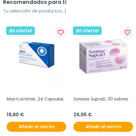
Recomendados para ti
Tu selección de productos ;)
¡En oferta!
¡En oferta!
favorite_border
favorite_border
Mas+Lactimer, 24 Capsulas.
Soniase SupraD, 30 sobres.
19,80 €
26,95 €
Añadir al carrito
Añadir al carrito