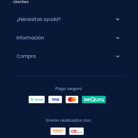
clientes.
expand_more
¿Necesitas ayuda?
expand_more
Información
expand_more
Compra
Pago seguro:
Envíos realizados con: