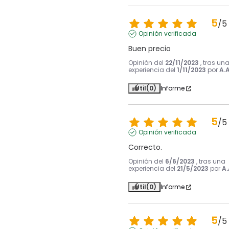
5
/
5
Opinión verificada
Buen precio
Opinión del
22/11/2023
, tras un
experiencia del
1/11/2023
por
A.A
Útil
(0)
Informe
5
/
5
Opinión verificada
Correcto.
Opinión del
6/6/2023
, tras una
experiencia del
21/5/2023
por
A.
Útil
(0)
Informe
5
/
5