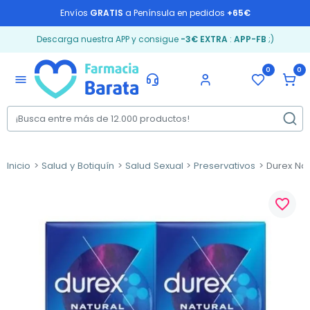
Envíos
GRATIS
a Península en pedidos
+65€
Descarga nuestra APP y consigue
-3€ EXTRA
:
APP-FB
;)
0
0
menu
Inicio
Salud y Botiquín
Salud Sexual
Preservativos
Durex Natu
favorite_border