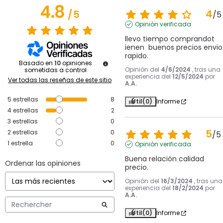
4.8
4
/
5
/
5
Opinión verificada
llevo tiempo comprandot 
ienen  buenos precios envio 
rapido.
Basado en
10
opiniones
Opinión del
4/6/2024
, tras una
sometidas a control
experiencia del
12/5/2024
por
Ver todas las reseñas de este sitio
A.A.
5
estrellas
8
Útil
(0)
Informe
4
estrellas
2
3
estrellas
0
5
2
estrellas
0
/
5
1
estrella
0
Opinión verificada
Buena relación calidad 
Ordenar las opiniones
precio.
Opinión del
16/3/2024
, tras una
experiencia del
18/2/2024
por
A.A.
Útil
(0)
Informe