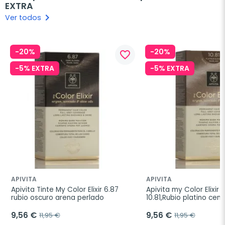
EXTRA
keyboard_arrow_right
Ver todos
-20%
-20%
favorite_border
-5% EXTRA
-5% EXTRA
APIVITA
APIVITA
Apivita Tinte My Color Elixir 6.87 
Apivita my Color Elixir T
rubio oscuro arena perlado
10.81,Rubio platino cen
9,56 €
9,56 €
11,95 €
11,95 €