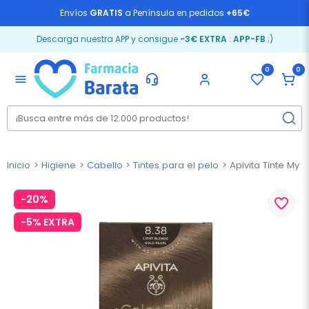
Envíos
GRATIS
a Península en pedidos
+65€
Descarga nuestra APP y consigue
-3€ EXTRA
:
APP-FB
;)
0
0
menu
Inicio
Higiene
Cabello
Tintes para el pelo
Apivita Tinte My c
-20%
favorite_border
-5% EXTRA