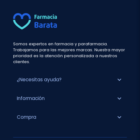
Somos expertos en farmacia y parafarmacia.
Trabajamos para las mejores marcas. Nuestra mayor
prioridad es la atención personalizada a nuestros
clientes.
expand_more
¿Necesitas ayuda?
expand_more
Información
expand_more
Compra