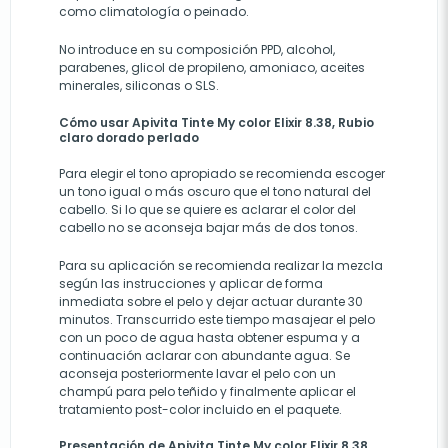
como climatología o peinado.
No introduce en su composición PPD, alcohol,
parabenes, glicol de propileno, amoniaco, aceites
minerales, siliconas o SLS.
Cómo usar Apivita Tinte My color Elixir 8.38, Rubio
claro dorado perlado
Para elegir el tono apropiado se recomienda escoger
un tono igual o más oscuro que el tono natural del
cabello. Si lo que se quiere es aclarar el color del
cabello no se aconseja bajar más de dos tonos.
Para su aplicación se recomienda realizar la mezcla
según las instrucciones y aplicar de forma
inmediata sobre el pelo y dejar actuar durante 30
minutos. Transcurrido este tiempo masajear el pelo
con un poco de agua hasta obtener espuma y a
continuación aclarar con abundante agua. Se
aconseja posteriormente lavar el pelo con un
champú para pelo teñido y finalmente aplicar el
tratamiento post-color incluido en el paquete.
Presentación de Apivita Tinte My color Elixir 8.38,