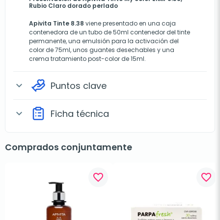
Rubio Claro dorado perlado
Apivita Tinte 8.38
viene presentado en una caja
contenedora de un tubo de 50ml contenedor del tinte
permanente, una emulsión para la activación del
color de 75ml, unos guantes desechables y una
crema tratamiento post-color de 15ml.
Puntos clave
expand_more
Ficha técnica
expand_more
Comprados conjuntamente
favorite_border
favorite_border