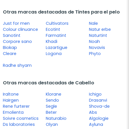
Otras marcas destacadas de Tintes para el pelo
Just for men
Cultivators
Nale
Colour clinuance
Ecotint
Natur erbe
Sanotint
Farmatint
Naturtint
Corpore sano
Khadi
Noah
Biokap
Lazartigue
Novavis
Cleare
Logona
Phyto
Radhe shyam
Otras marcas destacadas de Cabello
Iraltone
Klorane
Ichigo
Hairgen
Sendo
Drasanvi
Rene furterer
Segle
Shova-de
Emolienta
Beter
Abs
Soivre cosmetics
Naturabio
Algologie
Ds laboratories
Olyan
Ayluna