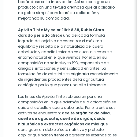
basándose en la innovación. Así se consigue un
producto con una textura cremosa que al aplicarlo
no gotea simplificando así su aplicación y
mejorando su comodidad.
Apivita Tinte My color Elixir 8.38, Rubio Claro
dorado perlado
ofrece
una delicada fórmula
lograda del objetivo de encontrar el máximo
equilibrio y respeto de la naturaleza del cuero
cabelludo y cabello teniendo en cuenta siempre el
entorno natural en el que vivimos. Por ello, en su
composición no se incluyen PPD, responsable de
alergias, irritaciones y sensibilidad en tintes. La
formulación de este tinte es originaria esencialmente
de ingredientes procedentes de la agricultura
ecológica por lo que posee una alta tolerancia.
Los tintes de Apivita Tinte sobresalen por una
composición en la que además de la coloración se
cuida el cabello y cuero cabelludo. Por ello entre sus
activos se encuentran:
aceite orgánico de oliva,
aceite de aguacate, aceite de argán, ácido
hialurónico y extractos orgánicos de miel
que
consiguen un doble efecto nutritivo y protector
capilar que hacen frente a agresiones externas tales