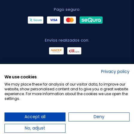
Pago seguro:
Envíos realizados con:
No lo decimos nosotros...
Privacy policy
We use cookies
¡Tu opinión es importante!
We may place these for analysis of our visitor data, to improve our
website, show personalised content and to give you a great website
experience. For more information about the cookies we use open the
settings.
Copyright © 2010-2026 Farmacia Barata S.L. Todos los
derechos reservados.
Accept all
Deny
No, adjust