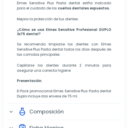
Elmex Sensitive Plus Pasta dental estña indicado
para el cuidado de los
cuellos dentales expuestos.
Mejora la protección de tus dientes.
¿Cómo se usa Elmex Sensitive
Profesional DUPLO
2x75
dental?
Se recomienda limpiarse los dientes con Elmex
Sensitive Plus Pasta dental todos los días después de
las comidas principales.
Cepillarse los dientes durante 2 minutos para
asegurar una correcta higiene.
Presentación.
El Pack promocional Elmex Sensitive Plus Pasta dental
Duplo incluye dos envese de 75 ml.
Composición
expand_more
Ficha técnica
expand_more