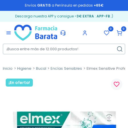
Envíos
GRATIS
a Península en pedidos
+65€
Descarga nuestra APP y consigue
-3€ EXTRA
:
APP-FB
;)
0
0
menu
Inicio
Higiene
Bucal
Encías Sensibles
Elmex Sensitive Profes
¡En oferta!
favorite_border