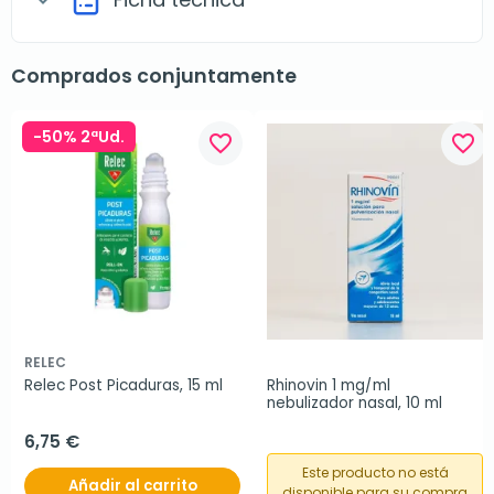
Comprados conjuntamente
-50% 2ªUd.
favorite_border
favorite_border
RELEC
Relec Post Picaduras, 15 ml
Rhinovin 1 mg/ml 
nebulizador nasal, 10 ml
6,75 €
Este producto no está
Añadir al carrito
disponible para su compra