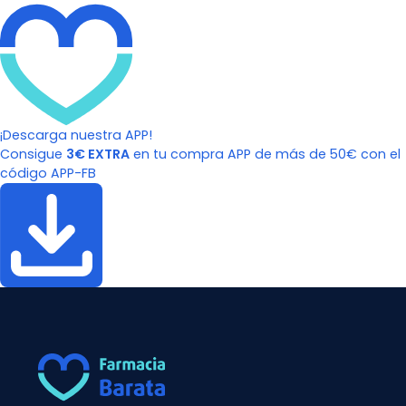
¡Descarga nuestra APP!
Consigue
3€ EXTRA
en tu compra APP de más de 50€ con el
código APP-FB