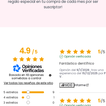
regalo especial en tu compra de cada mes por ser
suscriptor!
4.9
5
/
5
/
5
Opinión verificada
Fantástico dentífrico
Opinión del
9/1/2026
, tras una
experiencia del
15/12/2025
por
P
Basado en
10
opiniones
V.
sometidas a control
Ver todas las reseñas de este sitio
Útil
(0)
Informe
5
estrellas
9
4
estrellas
1
5
/
5
3
estrellas
0
Opinión verificada