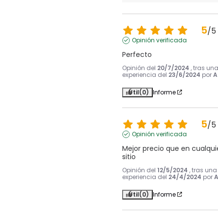
5
/
5
Opinión verificada
Perfecto
Opinión del
20/7/2024
, tras un
experiencia del
23/6/2024
por
A
Útil
(0)
Informe
5
/
5
Opinión verificada
Mejor precio que en cualquie
sitio
Opinión del
12/5/2024
, tras una
experiencia del
24/4/2024
por
A
Útil
(0)
Informe