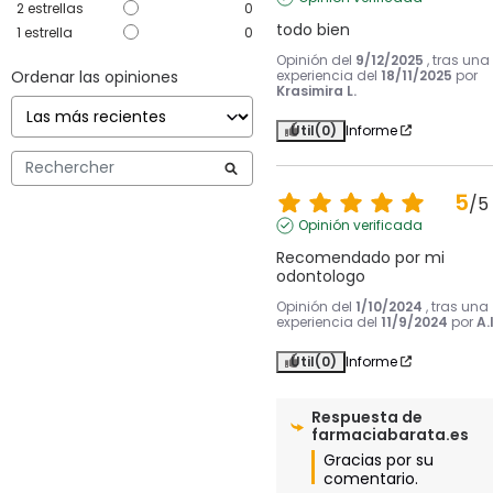
2
estrellas
0
todo bien
1
estrella
0
Opinión del
9/12/2025
, tras una
Ordenar las opiniones
experiencia del
18/11/2025
por
Krasimira L.
Útil
(0)
Informe
5
/
5
Opinión verificada
Recomendado por mi 
odontologo
Opinión del
1/10/2024
, tras una
experiencia del
11/9/2024
por
A.I
Útil
(0)
Informe
Respuesta de
farmaciabarata.es
Gracias por su 
comentario.