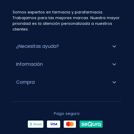
Somos expertos en farmacia y parafarmacia.
Trabajamos para las mejores marcas. Nuestra mayor
prioridad es la atención personalizada a nuestros
clientes.
expand_more
¿Necesitas ayuda?
expand_more
Información
expand_more
Compra
Pago seguro: