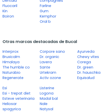
Dentaid
compagnies
Fluocaril
Farline
Kin
Gum
Boiron
Kemphor
Oral b
Otras marcas destacadas de Bucal
Interprox
Corpore sano
Ayurveda
Bruxicalm
Dr. organic
Chewy vites
Himalaya
Lavera
Corega
The humble co
Sante
Dr. green
Naturabio
Urtekram
Dr. hauschka
Regenerate
Activ ozone
Equisalud
Esi
Listerine
Esi - trepat diet
Logona
Esteve veterinaria
Madal bal
Heliosar
Nale
spagyrica
Natysal