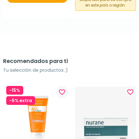
en este país o región.
Recomendados para ti
Tu selección de productos ;)
-15%
favorite_border
favorite_border
-5% extra