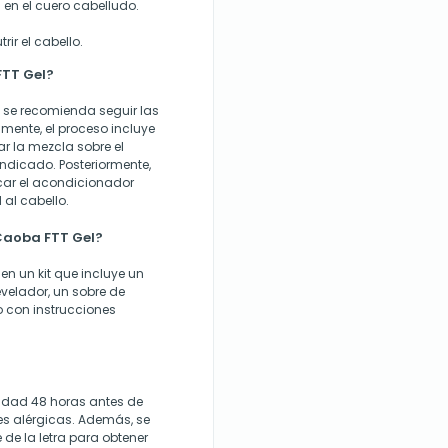
s en el cuero cabelludo.
ir el cabello.
TT Gel?
, se recomienda seguir las
mente, el proceso incluye
ar la mezcla sobre el
indicado. Posteriormente,
car el acondicionador
 al cabello.
Caoba FTT Gel?
en un kit que incluye un
evelador, un sobre de
o con instrucciones
lidad 48 horas antes de
nes alérgicas. Además, se
 de la letra para obtener