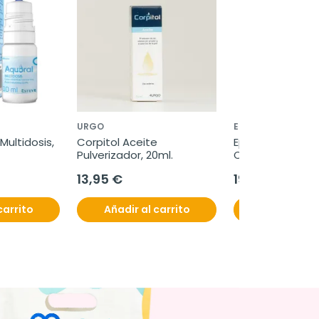
URGO
EPAPLUS
ultidosis, 
Corpitol Aceite 
Epaplus Arthicar
Pulverizador, 20ml.
Colágeno Antiox
Magnesio + Ác. 
13,95 €
19,95 €
Hialurónico, 448 
comprimidos
carrito
Añadir al carrito
Añadir al c