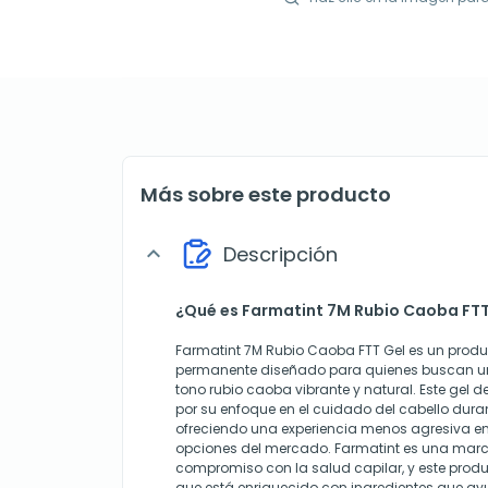
Más sobre este producto
Descripción
expand_more
¿Qué es Farmatint 7M Rubio Caoba FTT
Farmatint 7M Rubio Caoba FTT Gel es un produ
permanente diseñado para quienes buscan u
tono rubio caoba vibrante y natural. Este gel 
por su enfoque en el cuidado del cabello duran
ofreciendo una experiencia menos agresiva e
opciones del mercado. Farmatint es una marc
compromiso con la salud capilar, y este produ
que está enriquecido con ingredientes que ayud