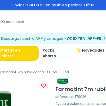
Envíos
GRATIS
a Península en pedidos
+65€
Descarga nuestra APP y consigue
-3€ EXTRA
:
APP-FB
;)
Ofertas en
Packs
Novedades
Solares
Ahorro
Farmatint 7m rubio caoba FTT Gel, 130 ml
favorite_border
Farmatint 7m rubio
Referencia: 179036
Ayuda a cubrir canas y favore