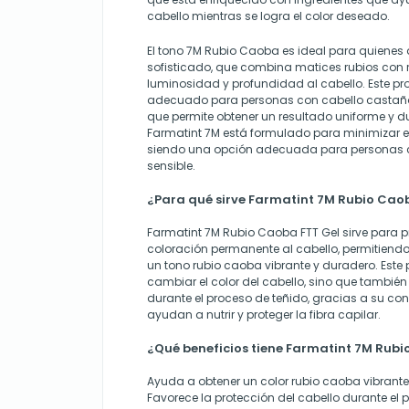
cabello mientras se logra el color deseado.
El tono 7M Rubio Caoba es ideal para quienes 
sofisticado, que combina matices rubios con 
luminosidad y profundidad al cabello. Este p
adecuado para personas con cabello castaño 
que permite obtener un resultado uniforme y 
Farmatint 7M está formulado para minimizar el 
siendo una opción adecuada para personas 
sensible.
¿Para qué sirve Farmatint 7M Rubio Cao
Farmatint 7M Rubio Caoba FTT Gel sirve para 
coloración permanente al cabello, permitiendo 
un tono rubio caoba vibrante y duradero. Este
cambiar el color del cabello, sino que tambié
durante el proceso de teñido, gracias a su co
ayudan a nutrir y proteger la fibra capilar.
¿Qué beneficios tiene Farmatint 7M Rubi
Ayuda a obtener un color rubio caoba vibrante 
Favorece la protección del cabello durante el 