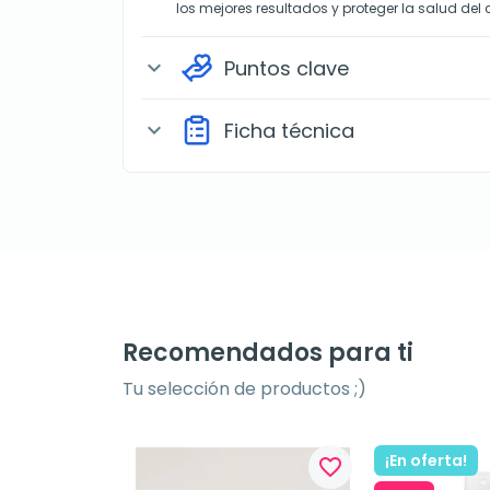
los mejores resultados y proteger la salud del 
Puntos clave
expand_more
Ficha técnica
expand_more
Recomendados para ti
Tu selección de productos ;)
¡En oferta!
favorite_border