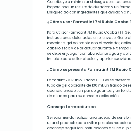
Contribuye a minimizar el riesgo de irritacione
Proporciona un resultado duradero y uniforme.
Enriquecido con ingredientes que ayudan a nutr
¿Cómo usar Farmatint 7M Rubio Caoba F
Para utilizar Farmatint 7M Rubio Caoba FTT Gel
instrucciones detalladas en el envase. General
mezclar el gel colorante con el revelador, aplic
cabello seco y dejar actuar durante el tiempo 
se debe enjuagar con abundante agua y apli
incluido para sellar el color y aportar suavidad
¿Cómo se presenta Farmatint 7M Rubio 
Farmatint 7M Rubio Caoba FTT Gel se presenta 
tubo de gel colorante de 130 ml, un frasco de r
acondicionador, un par de guantes y un follet
detalladas para su correcta aplicación.
Consejo farmacéutico
Se recomienda realizar una prueba de sensibi
usar el producto para evitar posibles reaccio
aconseja seguir las instrucciones de uso al pie