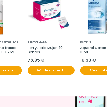
Y ANTHELIOS
FERTYPHARM
ESTEVE
ma fresca 
FertyBiotic Mujer, 30 
Aquoral Gotas M
0+, 75 ml
Sobres.
10ml.
78,95 €
10,90 €
€
 carrito
Añadir al carrito
Añadir al 