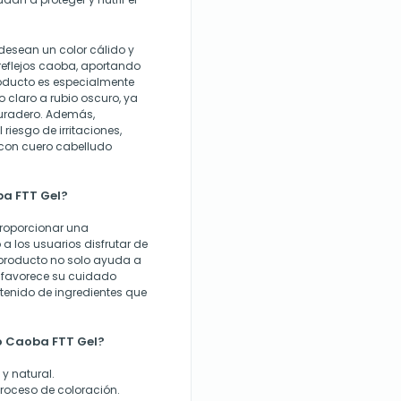
desean un color cálido y
reflejos caoba, aportando
roducto es especialmente
claro a rubio oscuro, ya
duradero. Además,
riesgo de irritaciones,
con cuero cabelludo
ba FTT Gel?
proporcionar una
a los usuarios disfrutar de
 producto no solo ayuda a
n favorece su cuidado
ntenido de ingredientes que
o Caoba FTT Gel?
y natural.
proceso de coloración.