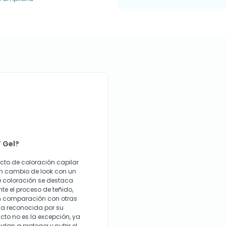
 Gel?
cto de coloración capilar
n cambio de look con un
de coloración se destaca
te el proceso de teñido,
n comparación con otras
a reconocida por su
cto no es la excepción, ya
an a proteger y nutrir el