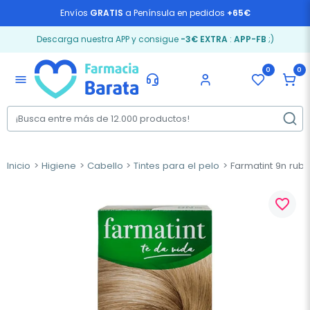
Envíos
GRATIS
a Península en pedidos
+65€
Descarga nuestra APP y consigue
-3€ EXTRA
:
APP-FB
;)
0
0
menu
Inicio
Higiene
Cabello
Tintes para el pelo
Farmatint 9n rubio
favorite_border