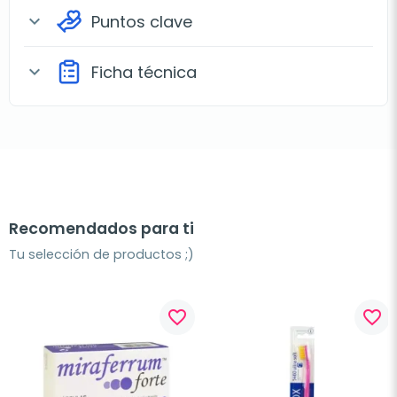
Puntos clave
expand_more
Ficha técnica
expand_more
Recomendados para ti
Tu selección de productos ;)
favorite_border
favorite_border