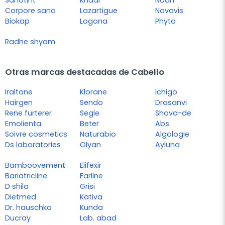
Sanotint
Khadi
Noah
Corpore sano
Lazartigue
Novavis
Biokap
Logona
Phyto
Radhe shyam
Otras marcas destacadas de Cabello
Iraltone
Klorane
Ichigo
Hairgen
Sendo
Drasanvi
Rene furterer
Segle
Shova-de
Emolienta
Beter
Abs
Soivre cosmetics
Naturabio
Algologie
Ds laboratories
Olyan
Ayluna
Bamboovement
Elifexir
Bariatricline
Farline
D shila
Grisi
Dietmed
Kativa
Dr. hauschka
Kunda
Ducray
Lab. abad