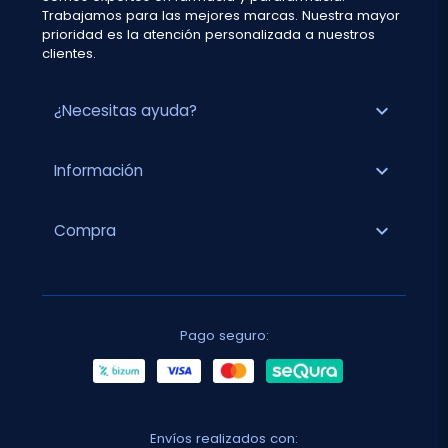
Trabajamos para las mejores marcas. Nuestra mayor
prioridad es la atención personalizada a nuestros
clientes.
expand_more
¿Necesitas ayuda?
expand_more
Información
expand_more
Compra
Pago seguro:
Envíos realizados con: