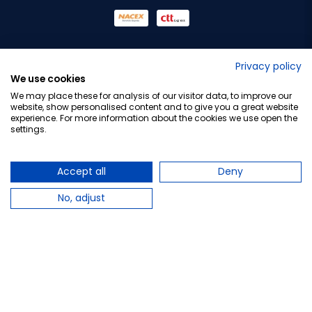
No lo decimos nosotros...
Privacy policy
We use cookies
¡Tu opinión es importante!
We may place these for analysis of our visitor data, to improve our
website, show personalised content and to give you a great website
experience. For more information about the cookies we use open the
settings.
Copyright © 2010-2026 Farmacia Barata S.L. Todos los
derechos reservados.
Accept all
Deny
No, adjust
Total:
6,25 €
−
+
Añadir al carrito