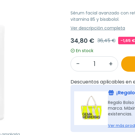
Sérum facial avanzado con ret
vitamina B5 y bisabolol.
Ver descripción completa
34,80 €
36,45 €
-1,65 
En stock
Descuentos aplicables en e
¡Regalo
Regalo Bolso
marca. Máxim
existencias.
Ver más prod
a ampliarla