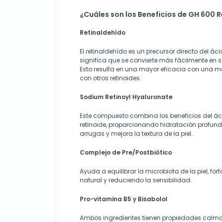
¿Cuáles son los Beneficios de GH 600 
Retinaldehído
El retinaldehído es un precursor directo del áci
significa que se convierte más fácilmente en su
Esto resulta en una mayor eficacia con una m
con otros retinoides.
Sodium Retinoyl Hyaluronate
Este compuesto combina los beneficios del áci
retinoide, proporcionando hidratación profun
arrugas y mejora la textura de la piel.
Complejo de Pre/Postbiótico
Ayuda a equilibrar la microbiota de la piel, for
natural y reduciendo la sensibilidad.
Pro-vitamina B5 y Bisabolol
Ambos ingredientes tienen propiedades calman