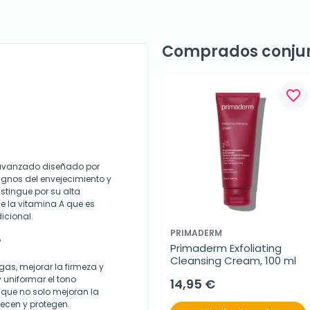
Comprados conju
favorite_border
l avanzado diseñado por
ignos del envejecimiento y
istingue por su alta
e la vitamina A que es
dicional.
PRIMADERM
?
Primaderm Exfoliating 
Cleansing Cream, 100 ml
gas, mejorar la firmeza y
y uniformar el tono
14,95 €
 que no solo mejoran la
lecen y protegen.