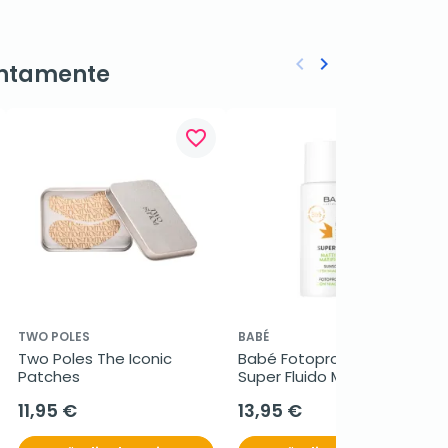
keyboard_arrow_left
keyboard_arrow_right
ntamente
Anterior
Siguiente
favorite_border
favorite_border
TWO POLES
BABÉ
Two Poles The Iconic 
Babé Fotoprotector 
Patches
Super Fluido Matificante 
SPF50, 50 ml
11,95 €
13,95 €