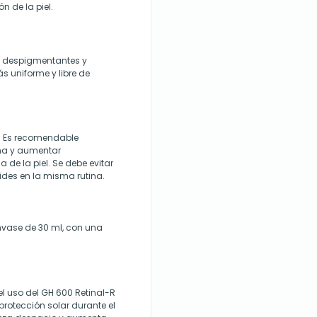
n de la piel.
s despigmentantes y
s uniforme y libre de
ca. Es recomendable
na y aumentar
 de la piel. Se debe evitar
oides en la misma rutina.
nvase de 30 ml, con una
el uso del GH 600 Retinal-R
rotección solar durante el