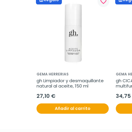
favorite_border
GEMA HERRERIAS
GEMA HE
gh Limpiador y desmaquillante 
gh CIC
natural al aceite, 150 ml
multifu
27,10 €
34,75
Añadir al carrito