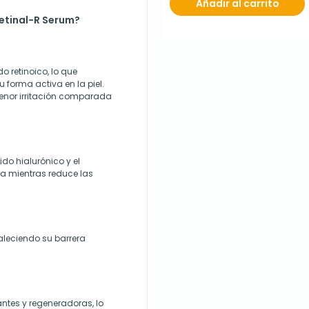
Añadir al carrito
Retinal-R Serum?
do retinoico, lo que
 forma activa en la piel.
enor irritación comparada
do hialurónico y el
da mientras reduce las
taleciendo su barrera
tes y regeneradoras, lo