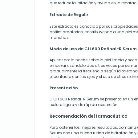
que reduce la irritación y ayuda en la reparació
Extracto de Regaliz
Este extracto es conocido por sus propiedade
antiinflamatorias, contribuyendo a una piel má
manchas.
Modo de uso de GH 600 Retinal-R Serum
Aplicar por la noche sobre la piel limpia y se
empezar usándolo dos o tres veces por sema
gradualmente la frecuencia según la tolerancia
el contacto con los ojos y el uso de otros retin
Presentación
El GH 600 Retinal-R Serum se presenta en un e
textura ligera y de rápida absorción.
Recomendación del farmacéutico
Para obtener los mejores resultados, combina 
Serum con una buena rutina de hidratación y p