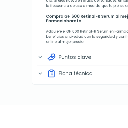
día. Si eres nuevo en el uso de retinoides, e
la frecuencia de uso a medida que tu piel se 
Compra GH 600 Retinal-R Serum al mej
Farmaciabarata
Adquiere el GH 600 Retinal-R Serum en Farmac
beneficios anti-edad con la seguridad y con
online al mejor precio.
Puntos clave
expand_more
Ficha técnica
expand_more