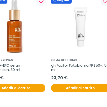
favorite_border
favorite_bo
RRERIAS
GEMA HERRERIAS
A-EFC serum 
gh Factor Fotobioma FPS50+, 50
ncion, 30 ml
ml
 €
23,70 €
Añadir al carrito
Añadir al carrito