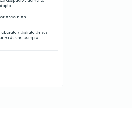
mpieza despacio y aumenta
adapta.
or precio en
iabarata y disfruta de sus
fianza de una compra