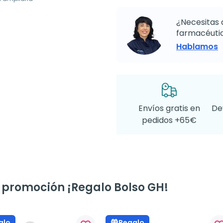
¿Necesitas 
farmacéutic
Hablamos
Envíos gratis en
De
pedidos +65€
a promoción ¡Regalo Bolso GH!
alo
Regalo