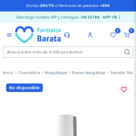
Envíos
GRATIS
a Península en pedidos
+65€
Descarga nuestra APP y consigue
-3€ EXTRA
:
APP-FB
;)
0
0
menu
Inicio
Cosmética
Maquillajes
Bases Maquillaje
Sensilis Ski
No disponible
favorite_border