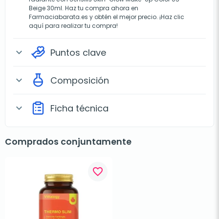
Beige 30ml. Haz tu compra ahora en
Farmaciabarata.es y obtén el mejor precio. ¡Haz clic
aquí para realizar tu compra!
Puntos clave
expand_more
Composición
expand_more
Ficha técnica
expand_more
Comprados conjuntamente
favorite_border