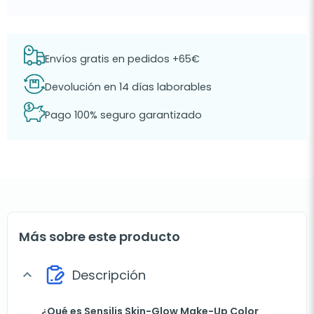
Envíos gratis en pedidos +65€
Devolución en 14 días laborables
Pago 100% seguro garantizado
Más sobre este producto
Descripción
expand_more
¿Qué es Sensilis Skin-Glow Make-Up Color