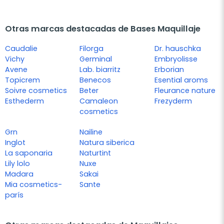
Otras marcas destacadas de Bases Maquillaje
Caudalie
Filorga
Dr. hauschka
Vichy
Germinal
Embryolisse
Avene
Lab. biarritz
Erborian
Topicrem
Benecos
Esential aroms
Soivre cosmetics
Beter
Fleurance nature
Esthederm
Camaleon
Frezyderm
cosmetics
Grn
Nailine
Inglot
Natura siberica
La saponaria
Naturtint
Lily lolo
Nuxe
Madara
Sakai
Mia cosmetics-
Sante
parís