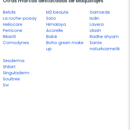
Otras marcas destacadas de Maquillajes
Belcils
M2 beaute
Gamarde
La roche-posay
Sato
Isdin
Heliocare
Himalaya
Lavera
Perricone
Acorelle
Lilash
Rilastil
Babé
Radhe shyam
Comodynes
Boho green make
Sante
up
naturkosmetik
Sesderma
Shilart
Singuladerm
Soultree
Svr