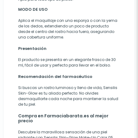
MODO DE USO
Aplica el maquillaje con una esponja o con la yema
de los dedos, extendiendo un poco de producto
desde el centro del rostro hacia fuera, asegurando
una cobertura uniforme.
Presentación
El producto se presenta en un elegante frasco de 30
ml, fácil de usar y perfecto para llevar en el bolso.
Recomendación del farmacéutico
Si buscas un rostro luminoso y lleno de vida, Sensilis
Skin-Glow es tu aliado perfecto. No olvides
desmaquillarte cada noche para mantener la salud
de tu piel.
Compra en Farmaciabarata.es al mejor
precio
Descubre la maravillosa sensación de una piel
radiante con Sensilis Skin-Glow Make-Up Color 05