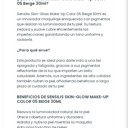
05 Beige 30ml?
Sensilis Skin-Glow Make-Up Color 05 Beige 30ml es
un innovador maquillaje enriquecido con pigmentos
que realzan la luminosidad de tu piel. Su textura
sedosa y suave cubre eficientemente las
imperfecciones garantizando un tono uniforme y
radiante.
¿Para qué sirve?
Este producto es ideal para darle vida a una tez
apagada y fatigada, gracias a sus pigmentos
reflectantes de la luz que imparten un brillo
saludable. Además, sus ingredientes de alta calidad
también nutren la piel, añadiendo beneficios a largo
plazo al cuidado de tu piel.
BENEFICIOS DE SENSILIS SKIN-GLOW MAKE-UP
COLOR 05 BEIGE 30ML
Reaviva la luminosidad natural de la piel.
Ofrece cobertura uniforme y duradera.
Hidrata y nutre la piel mientras la maquilla.
Apto para todo tipo de pieles.