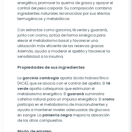
energético, promover la quema de grasa y apoyar el
control del peso corporal. Su composición combina
ingredientes naturales reconocidos por sus efectos
termogénicos y metabólicos.
Con extractos como garcinia, té verde y guaraná,
junto con cromo, actúa de forma sinérgica para
elevar el metabolismo basal y favorecer una
utilización más eficiente de las reservas grasas.
Además, ayuda a moderar el apetito y favorecer la
sensibilidad a la insulina.
Propiedades de sus ingredientes
La
garcinia cambogia
aporta ácido hidroxicítrico
(HCA), que se asocia con el control del apetito. El
té
verde
aporta catequinas que estimulan el
metabolismo energético. El
guaraná
suministra
cafeína natural para un impulso energético. El
cromo
participa en el metabolismo de macronutrientes y
ayuda a mantener niveles adecuados de glucosa
en sangre. La
pimienta negra
mejora la absorción
de los otros compuestos.
Modo de empleo