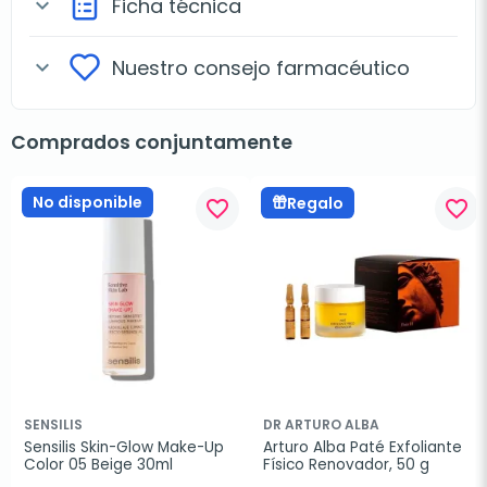
Ficha técnica
expand_more
Nuestro consejo farmacéutico
expand_more
Comprados conjuntamente
No disponible
Regalo
favorite_border
favorite_border
SENSILIS
DR ARTURO ALBA
Sensilis Skin-Glow Make-Up 
Arturo Alba Paté Exfoliante 
Color 05 Beige 30ml
Físico Renovador, 50 g