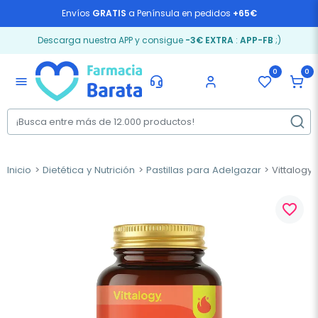
Envíos
GRATIS
a Península en pedidos
+65€
Descarga nuestra APP y consigue
-3€ EXTRA
:
APP-FB
;)
0
0
menu
Inicio
Dietética y Nutrición
Pastillas para Adelgazar
Vittalogy 
favorite_border