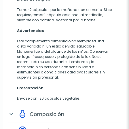
Tomar 2 cápsulas por la mañana con alimento. Si se
requiere, tomar 1 cápsula adicional al mediodía,
siempre con comida. No tomar por la noche.
Advertencias
Este complemento alimenticio no reemplaza una
dieta variada ni un estilo de vida saludable.
Mantener fuera del alcance de los niños. Conservar
en lugar fresco, seco y protegido de la luz. No se
recomienda su uso durante el embarazo, la
lactancia o en personas con sensibilidad a
estimulantes o condiciones cardiovasculares sin
supervisión profesional.
Presentación
Envase con 120 cápsulas vegetales.
Composición
expand_more