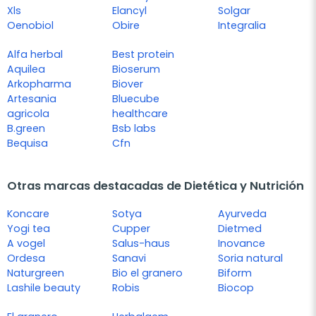
Xls
Elancyl
Solgar
Oenobiol
Obire
Integralia
Alfa herbal
Best protein
Aquilea
Bioserum
Arkopharma
Biover
Artesania
Bluecube
agricola
healthcare
B.green
Bsb labs
Bequisa
Cfn
Otras marcas destacadas de Dietética y Nutrición
Koncare
Sotya
Ayurveda
Yogi tea
Cupper
Dietmed
A vogel
Salus-haus
Inovance
Ordesa
Sanavi
Soria natural
Naturgreen
Bio el granero
Biform
Lashile beauty
Robis
Biocop