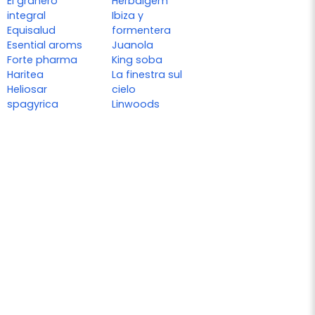
El granero
Herbalgem
integral
Ibiza y
Equisalud
formentera
Esential aroms
Juanola
Forte pharma
King soba
Haritea
La finestra sul
Heliosar
cielo
spagyrica
Linwoods