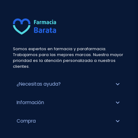
Somos expertos en farmacia y parafarmacia.
Trabajamos para las mejores marcas. Nuestra mayor
prioridad es la atención personalizada a nuestros
clientes.
expand_more
¿Necesitas ayuda?
expand_more
Información
expand_more
Compra