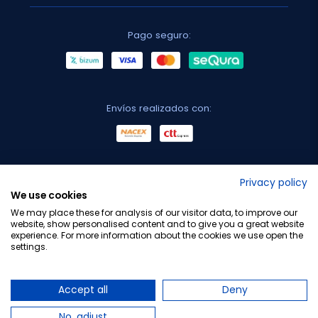
Pago seguro:
Envíos realizados con:
No lo decimos nosotros...
Privacy policy
We use cookies
¡Tu opinión es importante!
We may place these for analysis of our visitor data, to improve our
website, show personalised content and to give you a great website
experience. For more information about the cookies we use open the
settings.
Copyright © 2010-2026 Farmacia Barata S.L. Todos los
derechos reservados.
Accept all
Deny
No, adjust