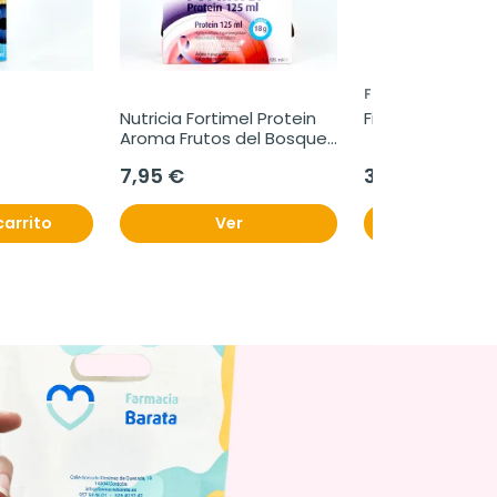
FISIOPHARMA
Nutricia Fortimel Protein 
Fibromiax, 20 Sti
Aroma Frutos del Bosque, 
4 x 125 ml
7,95 €
30,95 €
carrito
Ver
Añadir al c