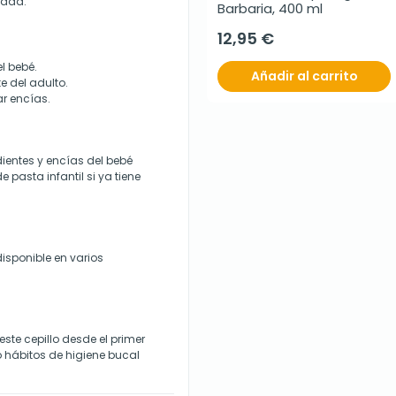
idad.
Barbaria, 400 ml
12,95 €
l bebé.
Añadir al carrito
e del adulto.
ar encías.
ientes y encías del bebé
asta infantil si ya tiene
isponible en varios
e cepillo desde el primer
 hábitos de higiene bucal