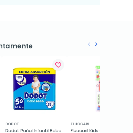
keyboard_arrow_left
keyboard_arrow_right
ntamente
Anterior
Siguiente
favorite_border
favorite_border
DODOT
FLUOCARIL
Dodot Pañal Infantil Bebe 
Fluocaril Kids cepillo 