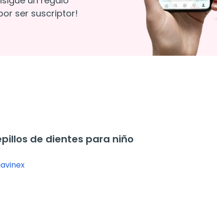
nsigue un regalo
or ser suscriptor!
illos de dientes para niño
avinex