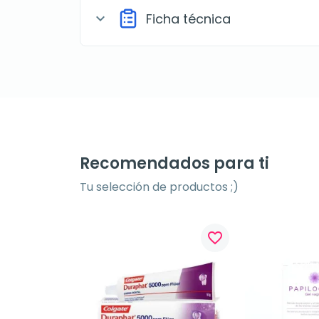
Ficha técnica
expand_more
Recomendados para ti
Tu selección de productos ;)
favorite_border