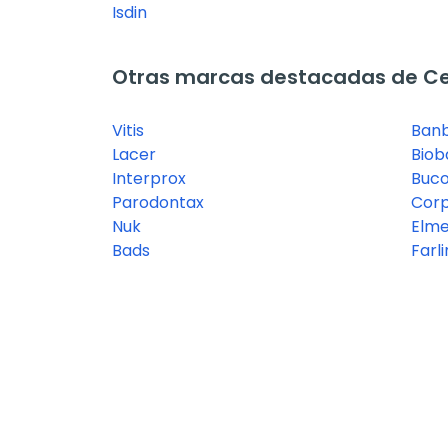
Isdin
Otras marcas destacadas de Cep
Vitis
Ban
Lacer
Bio
Interprox
Buc
Parodontax
Corp
Nuk
Elm
Bads
Farl