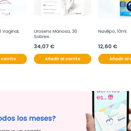
 Vaginal, 
Urosens Manosa, 30 
Navilipo, 10ml.
Sobres.
34,07 €
12,60 €
 carrito
Añadir al carrito
Añadir al 
odos los meses?