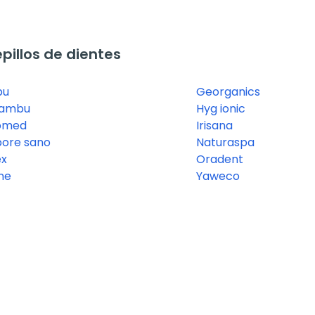
illos de dientes
bu
Georganics
bambu
Hyg ionic
omed
Irisana
ore sano
Naturaspa
ex
Oradent
ine
Yaweco