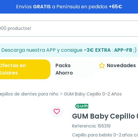
Envíos
GRATIS
a Península en pedidos
+65€
Descarga nuestra APP y consigue
-3€ EXTRA
:
APP-FB
;)
Ofertas en
Packs
Novedades
Solares
Ahorro
epillos de dientes para niño
GUM Baby Cepillo 0-2 Años
favorite_border
GUM Baby Cepillo 
Referencia: 156319
Cepillo para bebés 0–2 años c