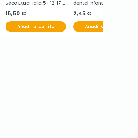
Seco Extra Talla 5+ 12-17 
dental infantil 2-6 años, 1 
KG, 56 Unidades
unidad
15,50 €
2,45 €
Añadir al carrito
Añadir al carrito