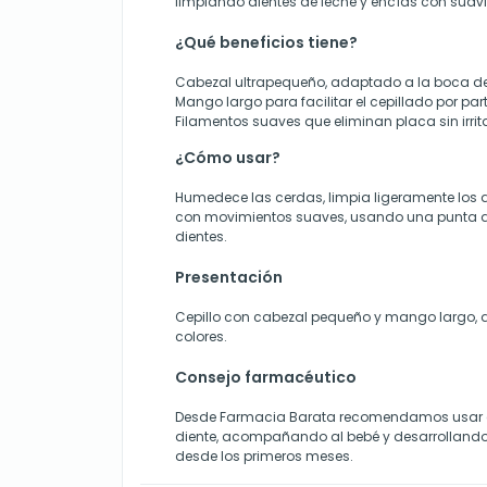
limpiando dientes de leche y encías con suav
¿Qué beneficios tiene?
Cabezal ultrapequeño, adaptado a la boca de
Mango largo para facilitar el cepillado por part
Filamentos suaves que eliminan placa sin irrit
¿Cómo usar?
Humedece las cerdas, limpia ligeramente los d
con movimientos suaves, usando una punta de p
dientes.
Presentación
Cepillo con cabezal pequeño y mango largo, d
colores.
Consejo farmacéutico
Desde Farmacia Barata recomendamos usar est
diente, acompañando al bebé y desarrollando
desde los primeros meses.