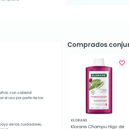
Comprados conju
favorite_border
 años, con cabezal
 el uso por parte de los
KLORANE
apoyo de los cuidadores,
Klorane Champu Higo de 