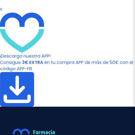
x
¡Descarga nuestra APP!
Consigue
3€ EXTRA
en tu compra APP de más de 50€ con el
código APP-FB