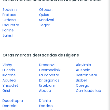
Sodeinn
Otosan
Profaes
Quies
Ordesa
Santiveri
Escurette
Tegor
Farline
Jahisil
Otras marcas destacadas de Higiene
Vichy
Drasanvi
Alqvimia
Eucerin
Cosmeclinik
Ausonia
Klorane
La corvette
Beltran vital
Aquilea
Dr organics
Biobel
Ynsadiet
Urtekram
Corega
Grisi
Aboca
Cumlaude lab
Decottopia
D´shila
Dentaid
Ecodoo