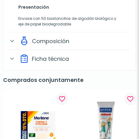
Presentación
Envase con 50 bastoncillos de algodón biológico y
eje de papel biodegradable.
Composición
expand_more
Ficha técnica
expand_more
Comprados conjuntamente
favorite_border
favorite_border