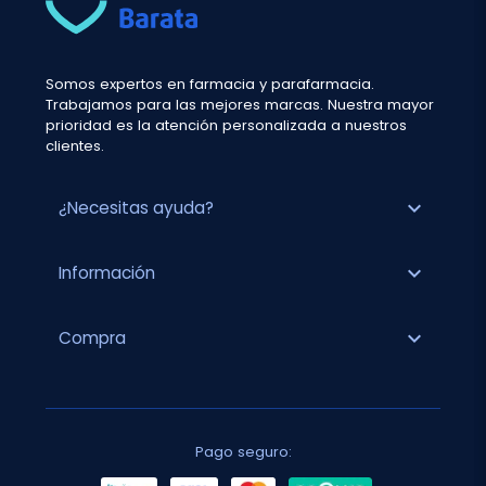
Somos expertos en farmacia y parafarmacia.
Trabajamos para las mejores marcas. Nuestra mayor
prioridad es la atención personalizada a nuestros
clientes.
expand_more
¿Necesitas ayuda?
expand_more
Información
expand_more
Compra
Pago seguro: