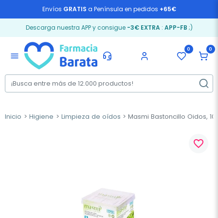
Envíos
GRATIS
a Península en pedidos
+65€
Descarga nuestra APP y consigue
-3€ EXTRA
:
APP-FB
;)
0
0
menu
Inicio
Higiene
Limpieza de oídos
Masmi Bastoncillo Oidos, 10
favorite_border