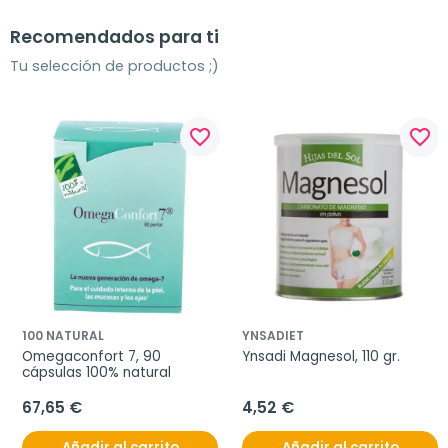
Recomendados para ti
Tu selección de productos ;)
favorite_border
favorite_border
100 NATURAL
YNSADIET
Omegaconfort 7, 90 
Ynsadi Magnesol, 110 gr.
cápsulas 100% natural
67,65 €
4,52 €
Añadir al carrito
Añadir al carrito