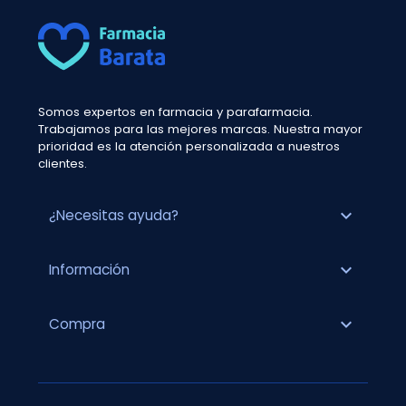
Somos expertos en farmacia y parafarmacia.
Trabajamos para las mejores marcas. Nuestra mayor
prioridad es la atención personalizada a nuestros
clientes.
expand_more
¿Necesitas ayuda?
expand_more
Información
expand_more
Compra