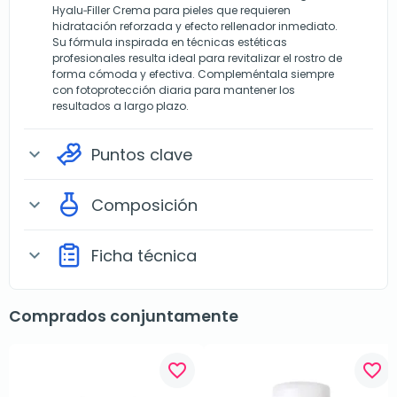
Hyalu‑Filler Crema para pieles que requieren
hidratación reforzada y efecto rellenador inmediato.
Su fórmula inspirada en técnicas estéticas
profesionales resulta ideal para revitalizar el rostro de
forma cómoda y efectiva. Compleméntala siempre
con fotoprotección diaria para mantener los
resultados a largo plazo.
Puntos clave
expand_more
Composición
expand_more
Ficha técnica
expand_more
Comprados conjuntamente
favorite_border
favorite_border