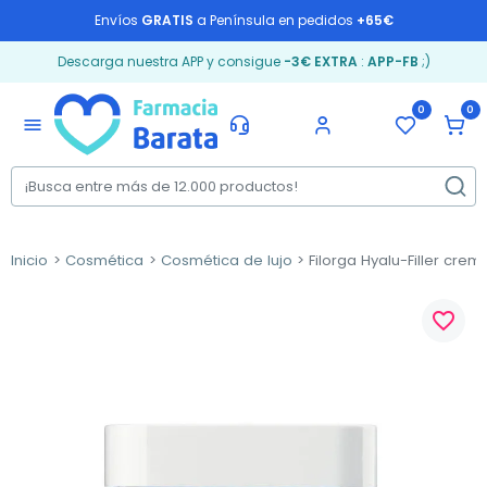
Envíos
GRATIS
a Península en pedidos
+65€
Descarga nuestra APP y consigue
-3€ EXTRA
:
APP-FB
;)
0
0
menu
Inicio
Cosmética
Cosmética de lujo
Filorga Hyalu-Filler crem
favorite_border