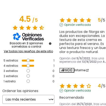
4.5
5
/
5
/
5
Opinión verificada
Los productos de filorga sin 
duda son excepcionales. La 
textura de esta crema es 
Basado en
2
opiniones
perfecta para el verano. Es 
sometidas a control
una textura fresca y un bue
Ver todas las reseñas de este sitio
olor a producto natural.
Opinión del
5/9/2022
, tras una
5
estrellas
1
experiencia del
13/8/2022
por
A.
4
estrellas
1
Útil
(0)
Informe
3
estrellas
0
2
estrellas
0
1
estrella
0
4
/
5
Ordenar las opiniones
Opinión verificada
Recomendado
Opinión del
25/5/2020
, tras una