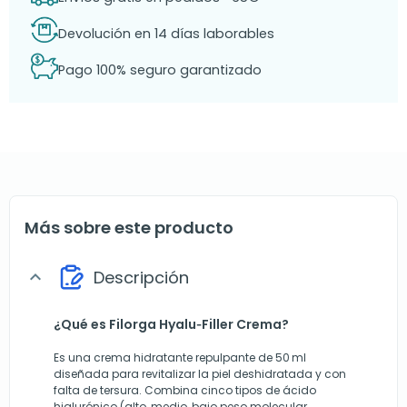
Devolución en 14 días laborables
Pago 100% seguro garantizado
Más sobre este producto
Descripción
expand_more
¿Qué es Filorga Hyalu‑Filler Crema?
Es una crema hidratante repulpante de 50 ml
diseñada para revitalizar la piel deshidratada y con
falta de tersura. Combina cinco tipos de ácido
hialurónico (alto, medio, bajo peso molecular,