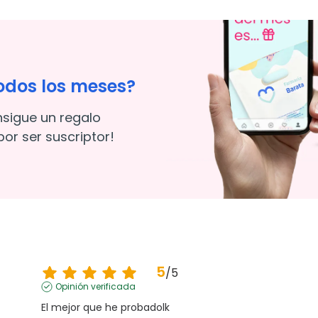
odos los meses?
nsigue un regalo
or ser suscriptor!
5
/
5
Opinión verificada
El mejor que he probadolk