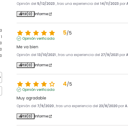
Opinión del
5/12/2023
, tras una experiencia del
14/11/2023
por
Útil
(0)
Informe
3
5
/
5
1
Opinión verificada
0
Me va bien
0
Opinión del
13/10/2021
, tras una experiencia del
27/9/2021
por
A
0
Útil
(0)
Informe
4
/
5
Opinión verificada
Muy agradable
Opinión del
7/9/2020
, tras una experiencia del
23/8/2020
por
A
Útil
(0)
Informe