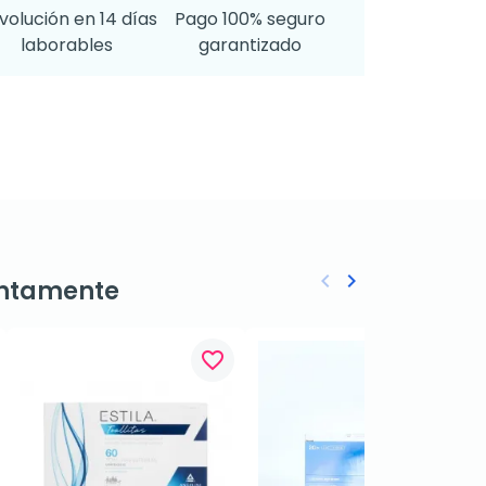
volución en 14 días
Pago 100% seguro
laborables
garantizado
keyboard_arrow_left
keyboard_arrow_right
ntamente
Anterior
Siguiente
favorite_border
favorite_border