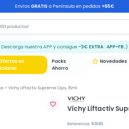
Envíos
GRATIS
a Península en pedidos
+65€
Descarga nuestra APP y consigue
-3€ EXTRA
:
APP-FB
;)
Ofertas en
Packs
Novedades
Solares
Ahorro
os
Vichy Liftactiv Supreme Ojos, 15ml.
favorite_border
Vichy Liftactiv Su
Referencia: 151685