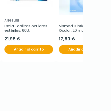
ANGELINI
Estila Toallitas oculares 
Vismed Lubricante 
estériles, 60U.
Ocular, 20 monodosis
21,95 €
17,50 €
Añadir al carrito
Añadir al carrito