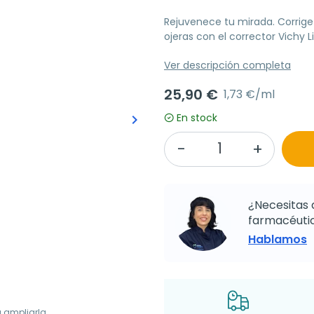
Rejuvenece tu mirada. Corrige 
ojeras con el corrector Vichy Li
Ver descripción completa
25,90 €
1,73 €/ml
En stock
keyboard_arrow_right
Siguiente
¿Necesitas 
farmacéutic
Hablamos
a ampliarla