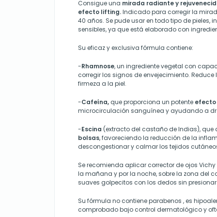
Consigue una
mirada radiante y rejuveneci
efecto lifting.
Indicado para corregir la mirad
40 años. Se pude usar en todo tipo de pieles, i
sensibles, ya que está elaborado con ingredien
Su eficaz y exclusiva fórmula contiene:
-
Rhamnose
, un ingrediente vegetal con cap
corregir los signos de envejecimiento. Reduce 
firmeza a la piel.
-
Cafeína,
que proporciona un potente
efecto
microcirculación sanguínea y ayudando a dre
-
Escina
(extracto del castaño de Indias), que
bolsas
, favoreciendo la reducción de la inf
descongestionar y calmar los tejidos cutáneo
Se recomienda aplicar corrector de ojos Vichy Li
la mañana y por la noche, sobre la zona del co
suaves golpecitos con los dedos sin presionar
Su fórmula no contiene parabenos , es hipoale
comprobado bajo control dermatológico y oft