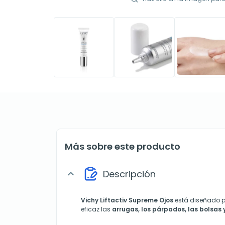
Más sobre este producto
Descripción
expand_more
Vichy
Liftactiv Supreme Ojos
está diseñado 
eficaz las
arrugas, los párpados, las bolsas y