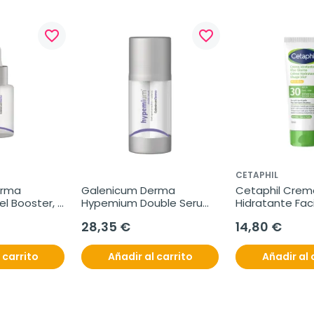
favorite_border
favorite_border
CETAPHIL
rma 
Galenicum Derma 
Cetaphil Crema
 Booster, 
Hypemium Double Serum, 
Hidratante Facia
2x15 ml
SPF30, 50 ml
28,35 €
14,80 €
 carrito
Añadir al carrito
Añadir al 