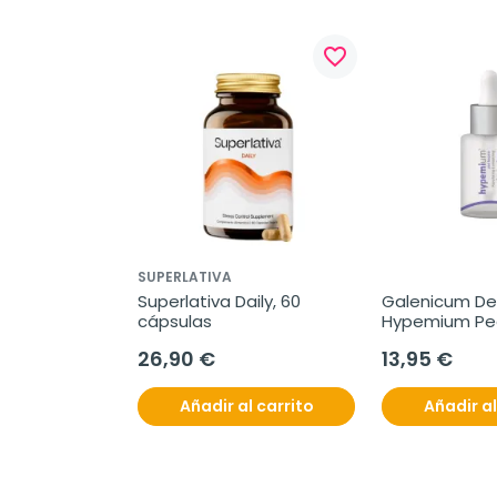
favorite_border
SUPERLATIVA
Superlativa Daily, 60 
Galenicum De
cápsulas
Hypemium Peel
30 ml
26,90 €
13,95 €
Añadir al carrito
Añadir al