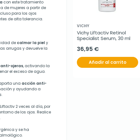
da
con este tratamiento
a de mujeres a partir de
ncluso para los ojos
tes de alta tolerancia.
VICHY
Vichy Liftactiv Retinol 
Specialist Serum, 30 ml
acidad de
calmar la piel
y
36,95 €
las arrugas y devuelve la
Añadir al carrito
 anti-ojeras
, activando la
nar el exceso de agua.
 aporta una
acción anti-
lamación y ayudando a
s.
ftactiv 2 veces al día, por
ntorno de los ojos. Realice
.
rgénica y se ha
almológico.