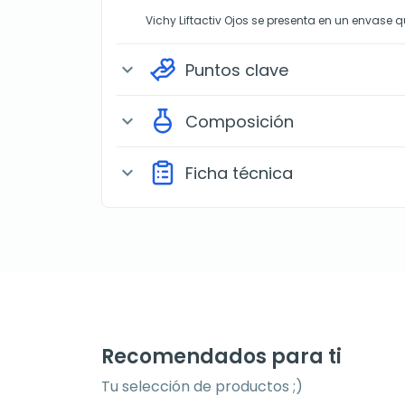
Vichy Liftactiv Ojos se presenta en un envase q
Puntos clave
expand_more
Composición
expand_more
Ficha técnica
expand_more
Recomendados para ti
Tu selección de productos ;)