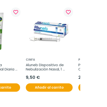
favorite_border
favorite_border
CINFA
PURO OMEGA
 
Aluneb Dispositivo de 
Puro Omega Natu
l Diaria 
Nebulización Nasal, 1 
Omega-3 Niños,
unidad
9,50 €
29,25 €
carrito
Añadir al carrito
Añadir al c