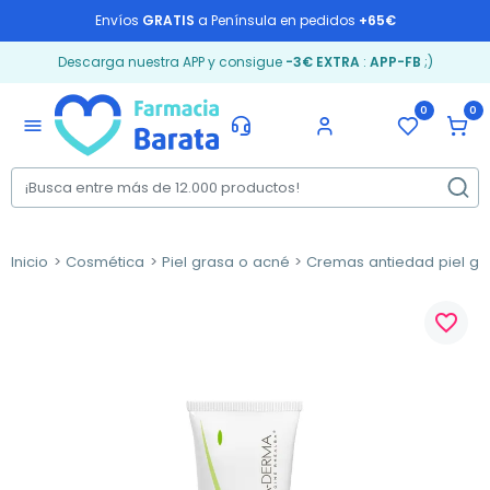
Envíos
GRATIS
a Península en pedidos
+65€
Descarga nuestra APP y consigue
-3€ EXTRA
:
APP-FB
;)
0
0
menu
Inicio
Cosmética
Piel grasa o acné
Cremas antiedad piel gr
favorite_border