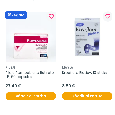
Regalo
favorite_border
favorite_border
PILEJE
MAYLA
Pileje Permeabiane Butirato 
Kreaflora Biotic+, 10 sticks
LP, 60 cápsulas.
27,40 €
8,80 €
Añadir al carrito
Añadir al carrito