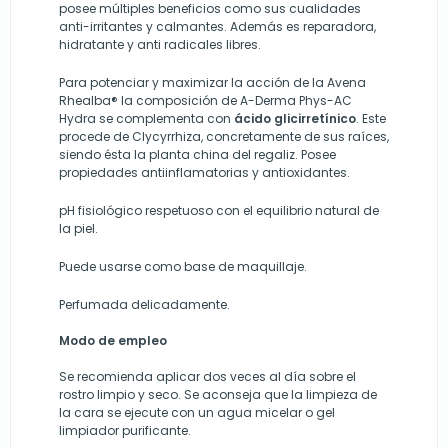
posee múltiples beneficios como sus cualidades
anti-irritantes y calmantes. Además es reparadora,
hidratante y anti radicales libres.
Para potenciar y maximizar la acción de la Avena
Rhealba® la composición de A-Derma Phys-AC
Hydra se complementa con
ácido glicirretínico
. Este
procede de Clycyrrhiza, concretamente de sus raíces,
siendo ésta la planta china del regaliz. Posee
propiedades antiinflamatorias y antioxidantes.
pH fisiológico respetuoso con el equilibrio natural de
la piel.
Puede usarse como base de maquillaje.
Perfumada delicadamente.
Modo de empleo
Se recomienda aplicar dos veces al día sobre el
rostro limpio y seco. Se aconseja que la limpieza de
la cara se ejecute con un agua micelar o gel
limpiador purificante.