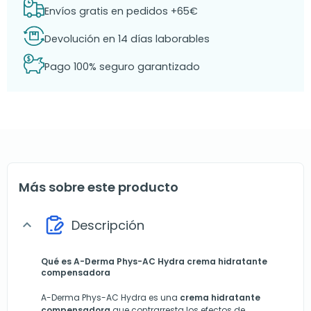
Envíos gratis en pedidos +65€
Devolución en 14 días laborables
Pago 100% seguro garantizado
Más sobre este producto
Descripción
expand_more
Qué es A-Derma Phys-AC Hydra crema hidratante
compensadora
A-Derma Phys-AC Hydra es una
crema hidratante
compensadora
que contrarresta los efectos de