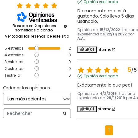
Opinión verificada
De momento me está 
gustando. Solo llevo 5 días 
usándolo.
Basado en
2
opiniones
Opinión del
15/12/2022
, tras un
sometidas a control
experiencia del
22/11/2022
por
Ver todas las reseñas de este sitio
A.A.
5
estrellas
2
Útil
(0)
Informe
4
estrellas
0
3
estrellas
0
5
2
estrellas
0
/
5
1
estrella
0
Opinión verificada
Exáctamente lo que pedí
Ordenar las opiniones
Opinión del
4/2/2019
, tras una
experiencia del
28/1/2019
por
A.
Útil
(0)
Informe
1