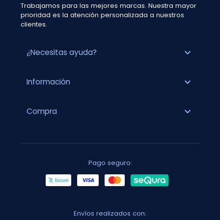
Trabajamos para las mejores marcas. Nuestra mayor
prioridad es la atención personalizada a nuestros
clientes.
expand_more
¿Necesitas ayuda?
expand_more
Información
expand_more
Compra
Pago seguro:
Envíos realizados con: