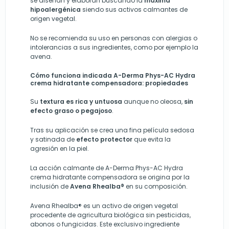
se diseñan y elaboran buscando la
máxima
hipoalergénica
siendo sus activos calmantes de
origen vegetal.
No se recomienda su uso en personas con alergias o
intolerancias a sus ingredientes, como por ejemplo la
avena.
Cómo funciona indicada A-Derma Phys-AC Hydra
crema hidratante compensadora: propiedades
Su
textura es rica y untuosa
aunque no oleosa,
sin
efecto graso o pegajoso
.
Tras su aplicación se crea una fina película sedosa
y satinada de
efecto protector
que evita la
agresión en la piel.
La acción calmante de A-Derma Phys-AC Hydra
crema hidratante compensadora se origina por la
inclusión de
Avena Rhealba®
en su composición.
Avena Rhealba® es un activo de origen vegetal
procedente de agricultura biológica sin pesticidas,
abonos o fungicidas. Este exclusivo ingrediente