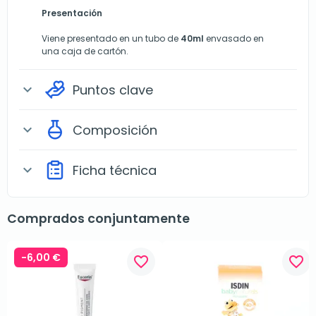
Presentación
Viene presentado en un tubo de
40ml
envasado en
una caja de cartón.
Puntos clave
expand_more
Composición
expand_more
Ficha técnica
expand_more
Comprados conjuntamente
-6,00 €
favorite_border
favorite_border