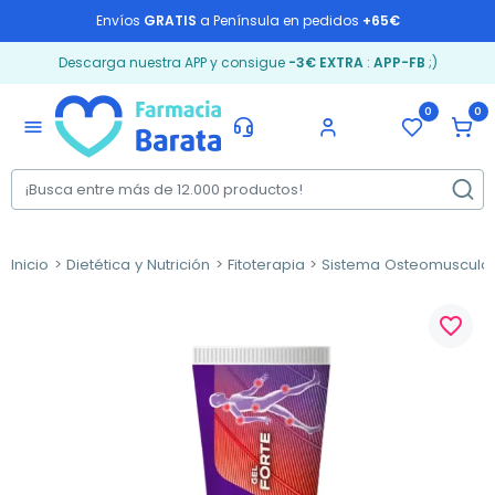
Envíos
GRATIS
a Península en pedidos
+65€
Descarga nuestra APP y consigue
-3€ EXTRA
:
APP-FB
;)
0
0
menu
Inicio
Dietética y Nutrición
Fitoterapia
Sistema Osteomuscula
favorite_border