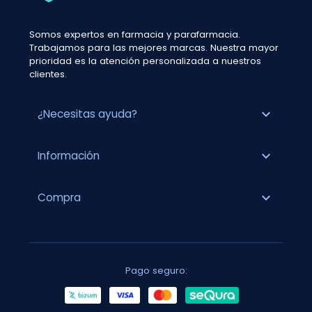
Somos expertos en farmacia y parafarmacia.
Trabajamos para las mejores marcas. Nuestra mayor
prioridad es la atención personalizada a nuestros
clientes.
expand_more
¿Necesitas ayuda?
expand_more
Información
expand_more
Compra
Pago seguro: