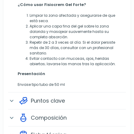
¿Cómo usar Fisiocrem Gel Forte?
Limpiar la zona afectada y asegurarse de que
está seca.
Aplicar una capa fina del gel sobre la zona
dolorida y masajear suavemente hasta su
completa absorción.
Repetir de 2 a 3 veces al día. Si el dolor persiste
más de 30 días, consultar con un profesional
sanitario.
Evitar contacto con mucosas, ojos, heridas
abiertas; lavarse las manos tras la aplicación.
Presentación
Envase tipo tubo de 50 ml
Puntos clave
expand_more
Composición
expand_more