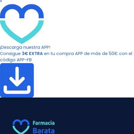
x
¡Descarga nuestra APP!
Consigue
3€ EXTRA
en tu compra APP de más de 50€ con el
código APP-FB