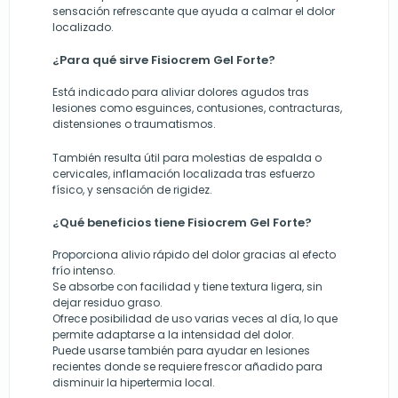
sensación refrescante que ayuda a calmar el dolor
localizado.
¿Para qué sirve Fisiocrem Gel Forte?
Está indicado para aliviar dolores agudos tras
lesiones como esguinces, contusiones, contracturas,
distensiones o traumatismos.
También resulta útil para molestias de espalda o
cervicales, inflamación localizada tras esfuerzo
físico, y sensación de rigidez.
¿Qué beneficios tiene Fisiocrem Gel Forte?
Proporciona alivio rápido del dolor gracias al efecto
frío intenso.
Se absorbe con facilidad y tiene textura ligera, sin
dejar residuo graso.
Ofrece posibilidad de uso varias veces al día, lo que
permite adaptarse a la intensidad del dolor.
Puede usarse también para ayudar en lesiones
recientes donde se requiere frescor añadido para
disminuir la hipertermia local.