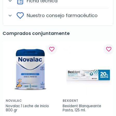
Ficha técnica
expand_more
Nuestro consejo farmacéutico
expand_more
Comprados conjuntamente
favorite_border
favorite_border
NOVALAC
BEXIDENT
Novalac 1 Leche de Inicio 
Bexident Blanqueante 
800 gr
Pasta, 125 ml.