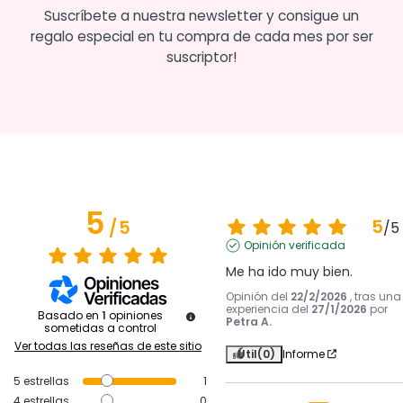
Suscríbete a nuestra newsletter y consigue un
regalo especial en tu compra de cada mes por ser
suscriptor!
5
5
/
5
/
5
Opinión verificada
Me ha ido muy bien.
Opinión del
22/2/2026
, tras una
experiencia del
27/1/2026
por
Basado en
1
opiniones
Petra A.
sometidas a control
Ver todas las reseñas de este sitio
Útil
(0)
Informe
5
estrellas
1
4
estrellas
0