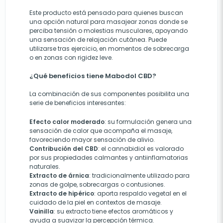
Este producto está pensado para quienes buscan
una opción natural para masajear zonas donde se
perciba tensión o molestias musculares, apoyando
una sensación de relajación cutánea. Puede
utilizarse tras ejercicio, en momentos de sobrecarga
o en zonas con rigidez leve.
¿Qué beneficios tiene Mabodol CBD?
La combinación de sus componentes posibilita una
serie de beneficios interesantes:
Efecto calor moderado
: su formulación genera una
sensación de calor que acompaña el masaje,
favoreciendo mayor sensación de alivio.
Contribución del CBD
: el cannabidiol es valorado
por sus propiedades calmantes y antiinflamatorias
naturales.
Extracto de árnica
: tradicionalmente utilizado para
zonas de golpe, sobrecargas o contusiones.
Extracto de hipérico
: aporta respaldo vegetal en el
cuidado de la piel en contextos de masaje.
Vainilla
: su extracto tiene efectos aromáticos y
ayuda a suavizar la percepción térmica.