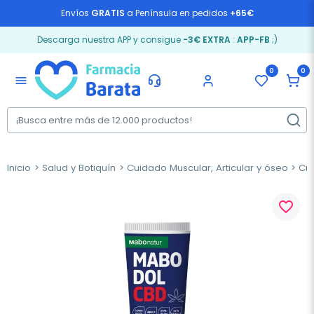
Envíos
GRATIS
a Península en pedidos
+65€
Descarga nuestra APP y consigue
-3€ EXTRA
:
APP-FB
;)
0
0
menu
Inicio
Salud y Botiquín
Cuidado Muscular, Articular y óseo
Cr
favorite_border