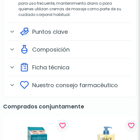
para uso frecuente, mantenimiento diario o para
quienes utilizan cremas de masaje como parte de su
cuidado corporal habitual.
Puntos clave
expand_more
Composición
expand_more
Ficha técnica
expand_more
Nuestro consejo farmacéutico
expand_more
Comprados conjuntamente
favorite_border
favorite_border