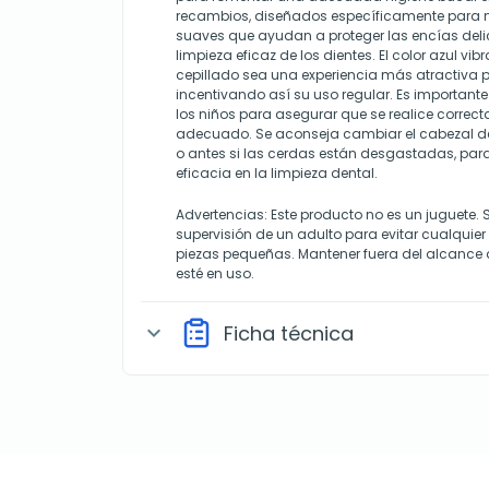
recambios, diseñados específicamente para n
suaves que ayudan a proteger las encías del
limpieza eficaz de los dientes. El color azul vi
cepillado sea una experiencia más atractiva p
incentivando así su uso regular. Es importante
los niños para asegurar que se realice correc
adecuado. Se aconseja cambiar el cabezal de
o antes si las cerdas están desgastadas, pa
eficacia en la limpieza dental.
Advertencias: Este producto no es un juguete. S
supervisión de un adulto para evitar cualquier 
piezas pequeñas. Mantener fuera del alcance 
esté en uso.
Ficha técnica
expand_more