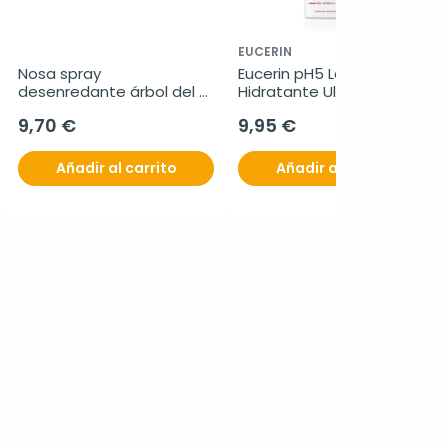
EUCERIN
Nosa spray 
Eucerin pH5 Loción 
desenredante árbol del 
Hidratante Ultraligera, 
té rosa, 250ml.
400 ml
9,70 €
9,95 €
Añadir al carrito
Añadir al carrito