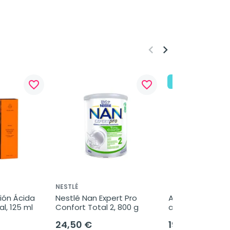
keyboard_arrow_left
keyboard_arrow_right
¡En oferta!
favorite_border
favorite_border
NESTLÉ
ión Ácida 
Nestlé Nan Expert Pro 
Acumax comple
al, 125 ml
Confort Total 2, 800 g
alimenticio, 30 
24,50 €
19,95 €