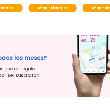
 carrito
Añadir al carrito
Añadir al 
odos los meses?
nsigue un regalo
or ser suscriptor!