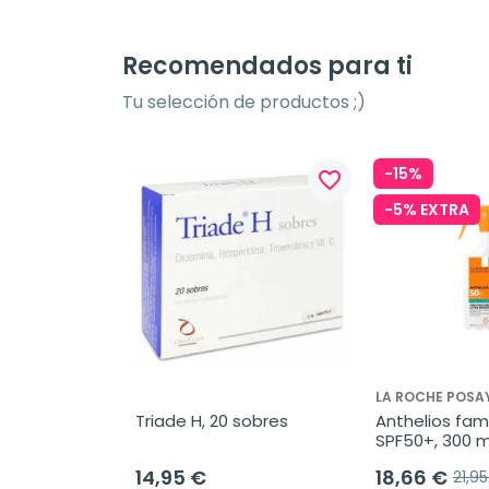
Recomendados para ti
Tu selección de productos ;)
-15%
favorite_border
-5% EXTRA
LA ROCHE POSA
Triade H, 20 sobres
Anthelios fami
SPF50+, 300 m
14,95 €
18,66 €
21,9