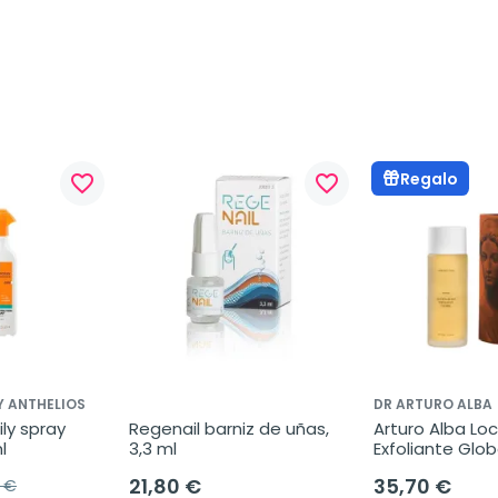
Regalo
favorite_border
favorite_border
Y ANTHELIOS
DR ARTURO ALBA
ly spray 
Regenail barniz de uñas, 
Arturo Alba Loc
l
3,3 ml
Exfoliante Glob
21,80 €
35,70 €
5 €