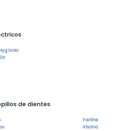
ctricos
Hyg ionic
Kin
illos de dientes
s
Farline
bu
Irisana