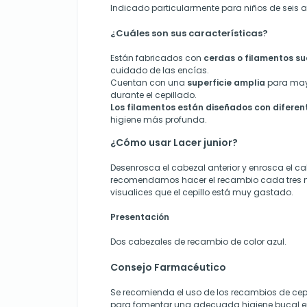
Indicado particularmente para niños de seis 
¿Cuáles son sus características?
Están fabricados con
cerdas o filamentos s
cuidado de las encías.
Cuentan con una
superficie amplia
para may
durante el cepillado.
Los
filamentos están diseñados con difere
higiene más profunda.
¿Cómo usar Lacer junior?
Desenrosca el cabezal anterior y enrosca el ca
recomendamos hacer el recambio cada tres 
visualices que el cepillo está muy gastado.
Presentación
Dos cabezales de recambio de color azul.
Consejo Farmacéutico
Se recomienda el uso de los recambios de cepil
para fomentar una adecuada higiene bucal e