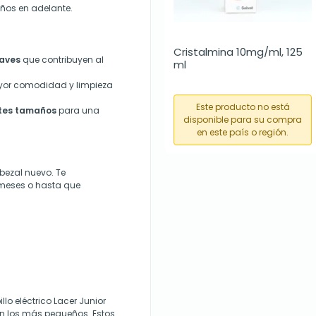
años en adelante.
Cristalmina 10mg/ml, 125 
uaves
que contribuyen al
ml
or comodidad y limpieza
Este producto no está
ntes tamaños
para una
disponible para su compra
en este país o región.
bezal nuevo. Te
meses o hasta que
lo eléctrico Lacer Junior
n los más pequeños. Estos