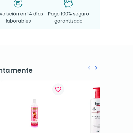
volución en 14 días
Pago 100% seguro
laborables
garantizado
keyboard_arrow_left
keyboard_arrow_right
ntamente
Anterior
Siguiente
favorite_border
favorite_border