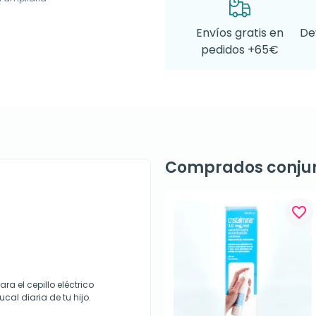
Envíos gratis en
De
pedidos +65€
Comprados conju
favorite_border
a el cepillo eléctrico
cal diaria de tu hijo.