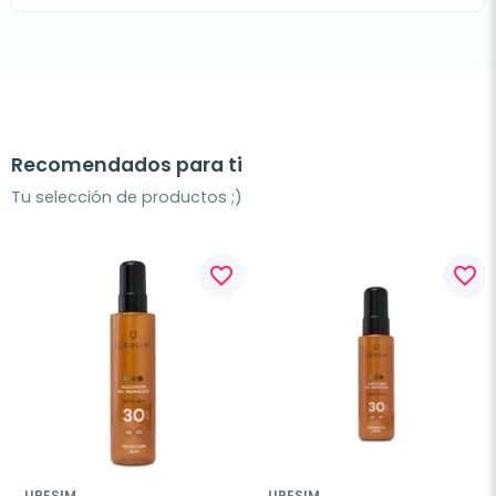
Recomendados para ti
Tu selección de productos ;)
favorite_border
favorite_border
URESIM
URESIM