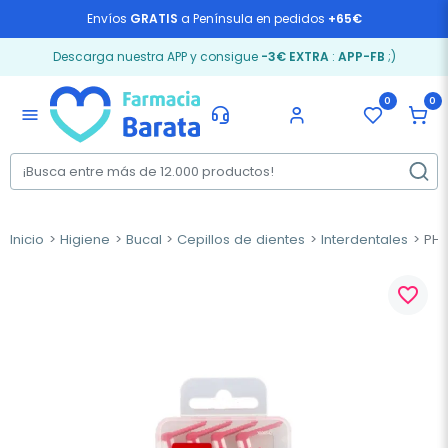
Envíos
GRATIS
a Península en pedidos
+65€
Descarga nuestra APP y consigue
-3€ EXTRA
:
APP-FB
;)
0
0
menu
Inicio
Higiene
Bucal
Cepillos de dientes
Interdentales
PHB 
favorite_border