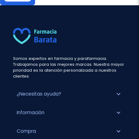
Somos expertos en farmacia y parafarmacia.
Trabajamos para las mejores marcas. Nuestra mayor
prioridad es la atención personalizada a nuestros
clientes.
expand_more
¿Necesitas ayuda?
expand_more
Información
expand_more
Compra