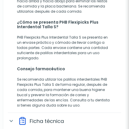
hacia arriba y hacia abajo para eliminar los restos
de comida y la placa bacteriana. Se recomienda
utilizarlos después de cada comida.
¿Cómo se presenta PHB Flexipicks Plus
Interdental Talla S?
PHB Flexipicks Plus Interdental Talla S se presenta en
un envase práctico y cómodo de llevar contigo a
todas partes. Cada envase contiene una cantidad
suficiente de palillos interdentales para un uso
prolongado.
Consejo farmacéutico
Se recomienda utilizar los palillos interdentales PHB
Flexipicks Plus Talla S de forma regular, después de
cada comida, para mantener una buena higiene
bucal y prevenir la formación de caries y
enfermedades de las encías. Consulta a tu dentista
si tienes alguna duda sobre su uso.
Ficha técnica
expand_more