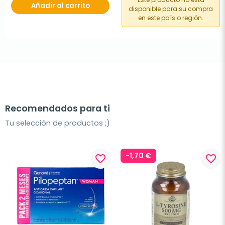
Añadir al carrito
disponible para su compra
en este país o región.
Recomendados para ti
Tu selección de productos ;)
-1,70 €
favorite_border
favorite_border