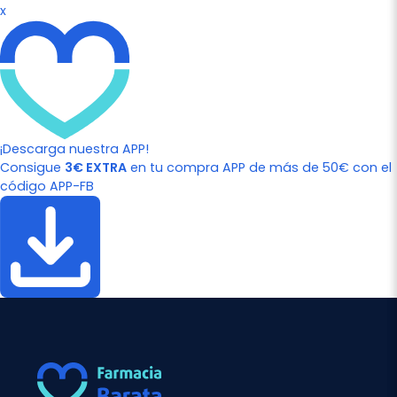
x
¡Descarga nuestra APP!
Consigue
3€ EXTRA
en tu compra APP de más de 50€ con el
código APP-FB