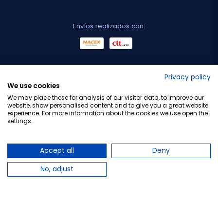
Envíos realizados con:
No lo decimos nosotros...
Privacy policy
We use cookies
¡Tu opinión es importante!
We may place these for analysis of our visitor data, to improve our
website, show personalised content and to give you a great website
experience. For more information about the cookies we use open the
settings.
Copyright © 2010-2026 Farmacia Barata S.L. Todos los
derechos reservados.
Accept all
Deny
No, adjust
Total:
12,60 €