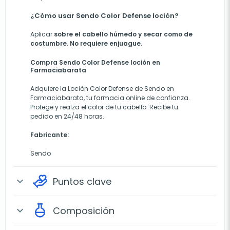
¿Cómo usar Sendo Color Defense loción?
Aplicar
sobre el cabello húmedo y secar como de
costumbre. No requiere enjuague.
Compra Sendo Color Defense loción en
Farmaciabarata
Adquiere la Loción Color Defense de Sendo en
Farmaciabarata, tu farmacia online de confianza.
Protege y realza el color de tu cabello. Recibe tu
pedido en 24/48 horas.
Fabricante:
Sendo
Puntos clave
expand_more
Composición
expand_more