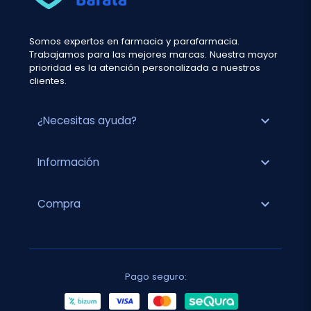
Somos expertos en farmacia y parafarmacia.
Trabajamos para las mejores marcas. Nuestra mayor
prioridad es la atención personalizada a nuestros
clientes.
expand_more
¿Necesitas ayuda?
expand_more
Información
expand_more
Compra
Pago seguro: