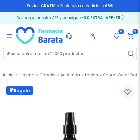
Envíos
GRATIS
a Península en pedidos
+65€
Descarga nuestra APP y consigue
-3€ EXTRA
:
APP-FB
;)
0
0
menu
Inicio
Higiene
Cabello
Anticaída
Loción
Sendo Color Defen
Regalo
favorite_border