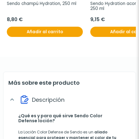
Sendo champú Hydration, 250 ml
Sendo Hydration acondi
250 ml
8,80 €
9,15 €
Añadir al carrito
Añadir al car
Más sobre este producto
Descripción
expand_more
¿Qué es y para qué sirve Sendo Color
Defense loción?
La Loción Color Defense de Sendo es un
aliado
esencial para proteger y mantener el color de tu