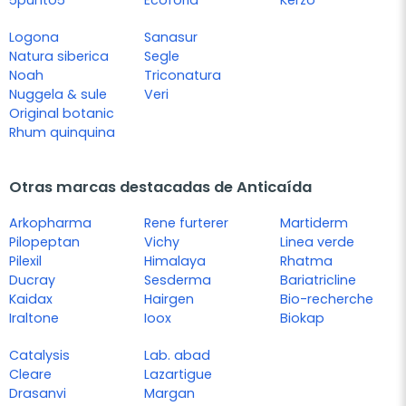
5punto5
Ecoforia
Kerzo
Logona
Sanasur
Natura siberica
Segle
Noah
Triconatura
Nuggela & sule
Veri
Original botanic
Rhum quinquina
Otras marcas destacadas de Anticaída
Arkopharma
Rene furterer
Martiderm
Pilopeptan
Vichy
Linea verde
Pilexil
Himalaya
Rhatma
Ducray
Sesderma
Bariatricline
Kaidax
Hairgen
Bio-recherche
Iraltone
Ioox
Biokap
Catalysis
Lab. abad
Cleare
Lazartigue
Drasanvi
Margan