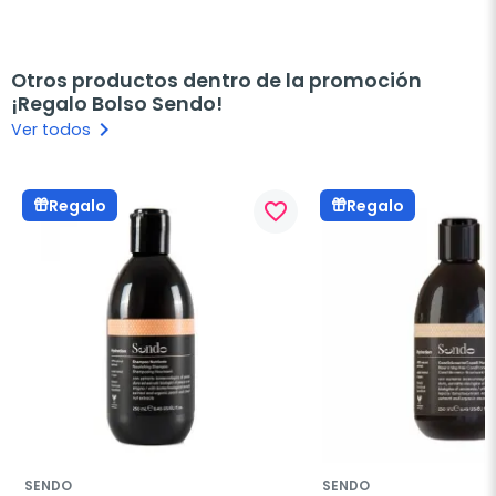
Otros productos dentro de la promoción
¡Regalo Bolso Sendo!
keyboard_arrow_right
Ver todos
Regalo
Regalo
favorite_border
SENDO
SENDO