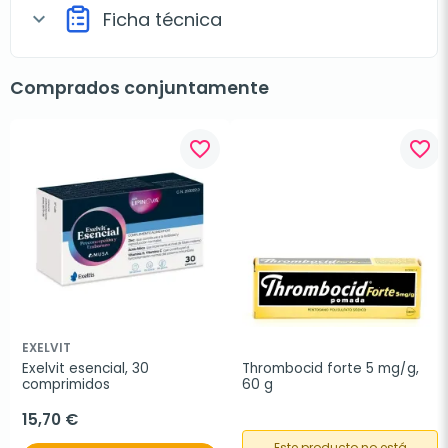
Ficha técnica
expand_more
Comprados conjuntamente
favorite_border
favorite_border
EXELVIT
Exelvit esencial, 30 
Thrombocid forte 5 mg/g, 
comprimidos
60 g
15,70 €
Este producto no está