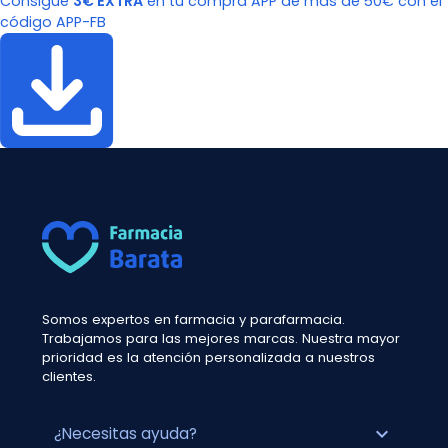
Consigue
3€ EXTRA
en tu compra APP de más de 50€ con el
código APP-FB
Somos expertos en farmacia y parafarmacia.
Trabajamos para las mejores marcas. Nuestra mayor
prioridad es la atención personalizada a nuestros
clientes.
expand_more
¿Necesitas ayuda?