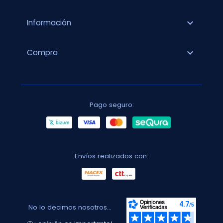
expand_more
Información
expand_more
Compra
Pago seguro:
Envíos realizados con:
No lo decimos nosotros...