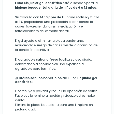
Fluor Kin junior gel dentífrico
está diseñado para la
higiene bucodental diaria de niños de 6 a 12 años
.
Su fórmula con
1450 ppm de fluoruro sódico y xilitol
al 1%
proporciona una protección eficaz contra la
caries, favoreciendo la remineralización y el
fortalecimiento del esmalte dental.
El gel ayuda a eliminar la placa bacteriana,
reduciendo el riesgo de caries desde la aparición de
la dentición definitiva.
El agradable
sabor a fresa
facilita su uso diario,
convirtiendo el cepillado en una experiencia
agradable para los niños.
¿Cuáles son los beneficios de
Fluor Kin junior gel
dentífrico?
Contribuye a prevenir y reducir la aparición de caries.
Favorece la remineralización y refuerzo del esmalte
dental.
Elimina la placa bacteriana para una limpieza en
profundidad.