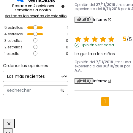
Opinión del
27/11/2018
, tras una
Basado en
2
opiniones
experiencia del
9/11/2018
por
A.A
sometidas a control
Ver todas las reseñas de este sitio
Útil
(0)
Informe
5
estrellas
1
4
estrellas
1
5
/
5
3
estrellas
0
Opinión verificada
2
estrellas
0
Le gusta a los niños
1
estrella
0
Opinión del
7/11/2018
, tras una
Ordenar las opiniones
experiencia del
30/10/2018
por
A.A.
Útil
(0)
Informe
1