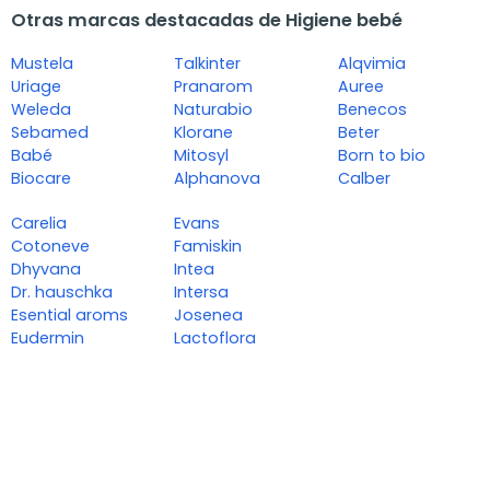
Otras marcas destacadas de Higiene bebé
Mustela
Talkinter
Alqvimia
Uriage
Pranarom
Auree
Weleda
Naturabio
Benecos
Sebamed
Klorane
Beter
Babé
Mitosyl
Born to bio
Biocare
Alphanova
Calber
Carelia
Evans
Cotoneve
Famiskin
Dhyvana
Intea
Dr. hauschka
Intersa
Esential aroms
Josenea
Eudermin
Lactoflora