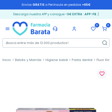
Envíos
GRATIS
a Península en pedidos
+65€
Descarga nuestra APP y consigue
-3€ EXTRA
:
APP-FB
;)
0
0
menu
Inicio
Bebés y Mamás
Higiene bebé
Pasta dental
Fluor Kin 
favorite_border