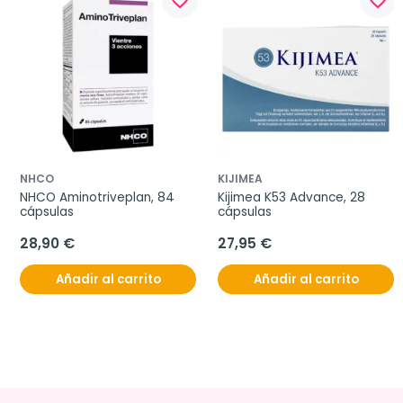
favorite_border
favorite_border
NHCO
KIJIMEA
NHCO Aminotriveplan, 84 
Kijimea K53 Advance, 28 
cápsulas
cápsulas
28,90 €
27,95 €
Añadir al carrito
Añadir al carrito