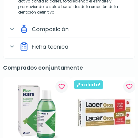
activa contra la caries, fortaleciendo el esmalte y
promoviendo la salud bucal desde la erupción de la
dentición definitiva.
Composición
expand_more
Ficha técnica
expand_more
Comprados conjuntamente
¡En oferta!
favorite_border
favorite_border