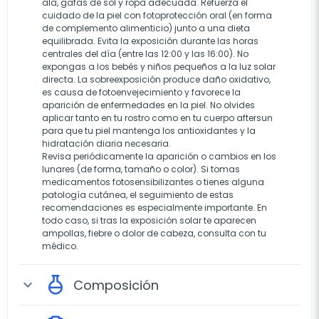
ala, gafas de sol y ropa adecuada. Refuerza el
cuidado de la piel con fotoprotección oral (en forma
de complemento alimenticio) junto a una dieta
equilibrada. Evita la exposición durante las horas
centrales del día (entre las 12:00 y las 16:00). No
expongas a los bebés y niños pequeños a la luz solar
directa. La sobreexposición produce daño oxidativo,
es causa de fotoenvejecimiento y favorece la
aparición de enfermedades en la piel. No olvides
aplicar tanto en tu rostro como en tu cuerpo aftersun
para que tu piel mantenga los antioxidantes y la
hidratación diaria necesaria.
Revisa periódicamente la aparición o cambios en los
lunares (de forma, tamaño o color). Si tomas
medicamentos fotosensibilizantes o tienes alguna
patología cutánea, el seguimiento de estas
recomendaciones es especialmente importante. En
todo caso, si tras la exposición solar te aparecen
ampollas, fiebre o dolor de cabeza, consulta con tu
médico.
Composición
expand_more