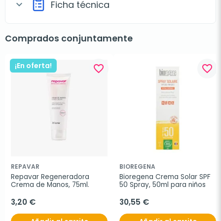
Ficha técnica
expand_more
Comprados conjuntamente
¡En oferta!
favorite_border
favorite_border
REPAVAR
BIOREGENA
Repavar Regeneradora 
Bioregena Crema Solar SPF 
Crema de Manos, 75ml.
50 Spray, 50ml para niños
3,20 €
30,55 €