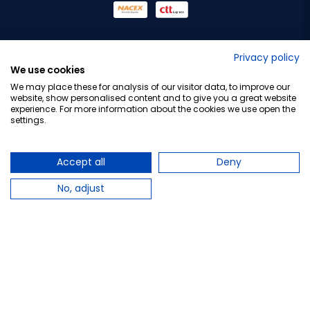
No lo decimos nosotros...
Privacy policy
We use cookies
¡Tu opinión es importante!
We may place these for analysis of our visitor data, to improve our
website, show personalised content and to give you a great website
experience. For more information about the cookies we use open the
settings.
Copyright © 2010-2026 Farmacia Barata S.L. Todos los
derechos reservados.
Accept all
Deny
No, adjust
Total:
29,50 €
−
+
Añadir al carrito