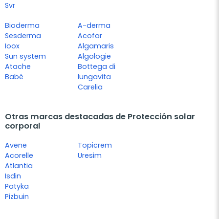
Svr
Bioderma
A-derma
Sesderma
Acofar
Ioox
Algamaris
Sun system
Algologie
Atache
Bottega di
Babé
lungavita
Carelia
Otras marcas destacadas de Protección solar
corporal
Avene
Topicrem
Acorelle
Uresim
Atlantia
Isdin
Patyka
Pizbuin