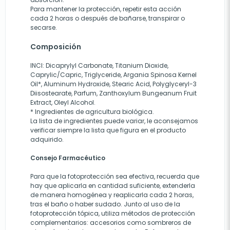
Para mantener la protección, repetir esta acción
cada 2 horas o después de bañarse, transpirar o
secarse.
Composición
INCI: Dicaprylyl Carbonate, Titanium Dioxide,
Caprylic/Capric, Triglyceride, Argania Spinosa Kernel
Oil*, Aluminum Hydroxide, Stearic Acid, Polyglyceryl-3
Diisostearate, Parfum, Zanthoxylum Bungeanum Fruit
Extract, Oleyl Alcohol.
* Ingredientes de agricultura biológica.
La lista de ingredientes puede variar, le aconsejamos
verificar siempre la lista que figura en el producto
adquirido.
Consejo Farmacéutico
Para que la fotoprotección sea efectiva, recuerda que
hay que aplicarla en cantidad suficiente, extenderla
de manera homogénea y reaplicarla cada 2 horas,
tras el baño o haber sudado. Junto al uso de la
fotoprotección tópica, utiliza métodos de protección
complementarios: accesorios como sombreros de