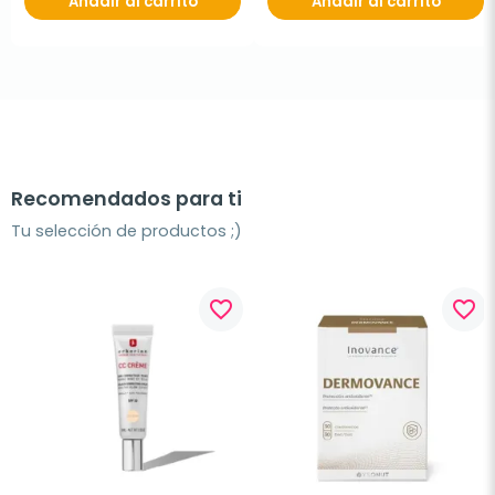
Añadir al carrito
Añadir al carrito
Recomendados para ti
Tu selección de productos ;)
favorite_border
favorite_border