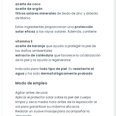
aceite de coco
aceite de argán
filtros solares minerales
de óxido de zinc y dióxido
de titanio
Estos ingredientes proporcionan una
protección
solar eficaz
a los rayos solares. Además, contiene:
vitamina E
aceite de karanja
que ayuda a proteger la piel de
los daños ambientales
extracto de caléndula
que favorece la cicatrización
de la piel y la ayuda a regenerarse
Indicado para
todo tipo de piel
. Es
resistente al
agua
y ha sido
dermatológicamente probado
.
Modo de empleo
Agitar antes de usar.
Aplicar el protector solar sobre la piel del cuerpo
limpia y seca media hora antes de la exposición al
sol para garantizar su máxima eficacia.
Realizar un suave masaje para acompañar la
absorción.