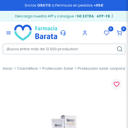
Envíos
GRATIS
a Península en pedidos
+65€
Descarga nuestra APP y consigue
-3€ EXTRA
:
APP-FB
;)
0
0
menu
Inicio
Cosmética
Protección Solar
Protección solar corporal
favorite_border