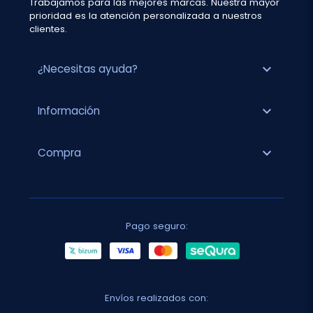
Trabajamos para las mejores marcas. Nuestra mayor
prioridad es la atención personalizada a nuestros
clientes.
expand_more
¿Necesitas ayuda?
expand_more
Información
expand_more
Compra
Pago seguro:
Envíos realizados con: