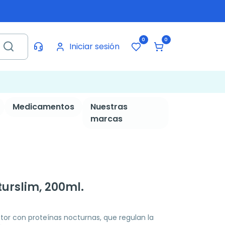
0
0
Iniciar sesión
Medicamentos
Nuestras
marcas
turslim, 200ml.
or con proteínas nocturnas, que regulan la