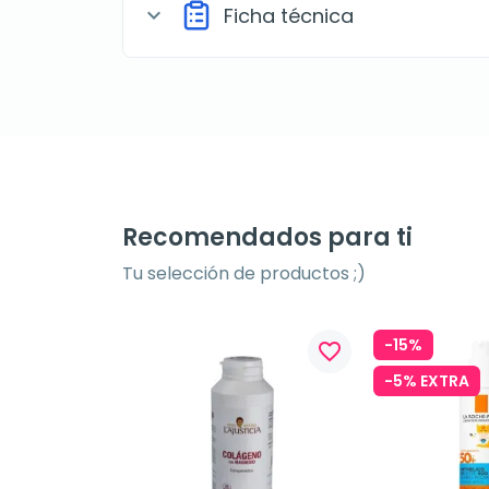
Ficha técnica
expand_more
Recomendados para ti
Tu selección de productos ;)
-15%
favorite_border
favorite_border
-5% EXTRA