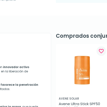
Comprados conju
favorite_border
on
innovador activo
en la liberación de
e
favorece la penetración
ltados.
AVENE SOLAR
Avene Ultra Stick SPF50 
ontra la grasa
, que puede