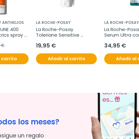
Y ANTHELIOS
LA ROCHE-POSAY
LA ROCHE-POSAY
UNE 400 
La Roche-Posay 
La Roche-Posay
ics spray 
Toleriane Sensitive 
Serum Ultra co
0+, 200 ml
crema, 40ml
30ml.
19,95 €
34,95 €
5 €
 carrito
Añadir al carrito
Añadir al 
odos los meses?
nsigue un regalo