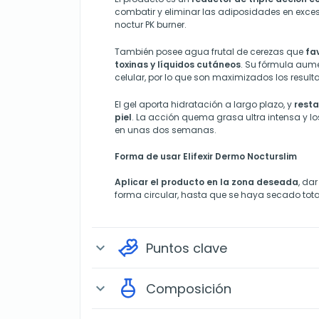
combatir y eliminar las adiposidades en exces
noctur PK burner.
También posee agua frutal de cerezas que
fa
toxinas y líquidos cutáneos
. Su fórmula aum
celular, por lo que son maximizados los result
El gel aporta hidratación a largo plazo, y
resta
piel
. La acción quema grasa ultra intensa y l
en unas dos semanas.
Forma de usar Elifexir Dermo Nocturslim
Aplicar el producto en la zona deseada
, da
forma circular, hasta que se haya secado tota
Puntos clave
expand_more
Composición
expand_more