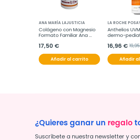
ANA MARÍA LAJUSTICIA
LA ROCHE POSA
0 cápsulas
Colágeno con Magnesio 
Anthelios UVM
Formato Familiar Ana 
dermo-pediatr
María Lajusticia, 450 
invisible spf 5
17,50 €
16,96 €
19,9
comprimidos
l carrito
Añadir al carrito
Añadir al
¿Quieres ganar un
regalo
t
Suscríbete a nuestra newsletter y co