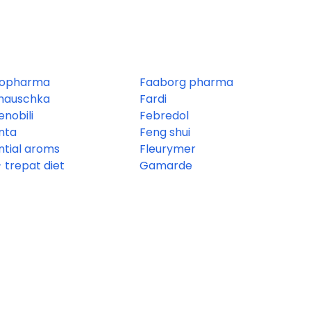
yopharma
Faaborg pharma
 hauschka
Fardi
enobili
Febredol
nta
Feng shui
ntial aroms
Fleurymer
- trepat diet
Gamarde