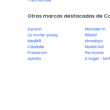
Thiomucase
Otras marcas destacadas de Co
Eucerin
Martiderm
La roche-posay
Rilastil
Medik8
Himalaya
Caudalie
Madal bal
Pranarom
Perricone
Apivita
A.vogel - bio