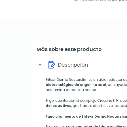
Más sobre este producto
Descripción
expand_more
Elifexir Dermo Nocturslim es un ultra reductor c
biotecnológico de origen natural
, que ayuda 
nocturnina durante la noche.
El gel cuenta con el complejo Creatine E. H, qu
de los activos
, que hace más efectivo los resu
Funcionamiento de Elifexir Dermo Nocturslim
El producto es un
reductor de triple acción c