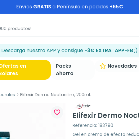
Envíos
GRATIS
a Península en pedidos
+65€
Descarga nuestra APP y consigue
-3€ EXTRA
:
APP-FB
;)
Ofertas en
Packs
Novedades
Solares
Ahorro
porales
Elifexir Dermo Nocturslim, 200ml.
favorite_border
Elifexir Dermo Noc
Referencia: 183790
Gel en crema de efecto reduct