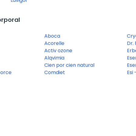
Lavigor
rporal
Aboca
Cr
Acorelle
Dr.
Activ ozone
Erb
Alqvimia
Ese
Cien por cien natural
Ese
force
Comdiet
Esi 