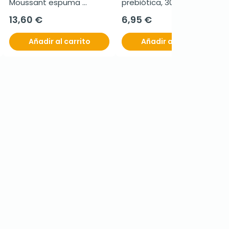
Moussant espuma 
prebiótica, 30 g
limpiadora, 400 ml
13,60 €
6,95 €
Añadir al carrito
Añadir al carrito