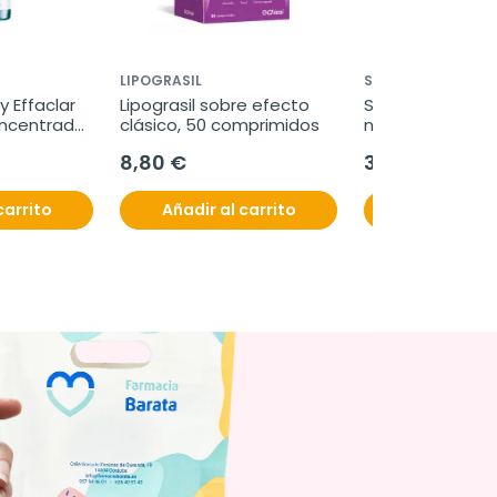
LIPOGRASIL
SOMATOLINE COS
 Effaclar 
Lipograsil sobre efecto 
Somatoline redu
ncentrado, 
clásico, 50 comprimidos
noches crema e
calor, 400 ml
8,80 €
38,95 €
carrito
Añadir al carrito
Ver