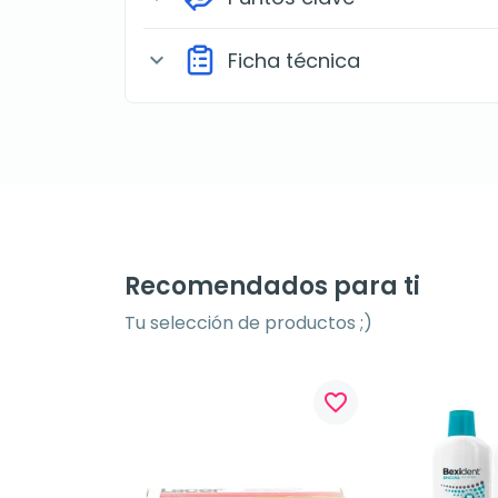
Ficha técnica
expand_more
Recomendados para ti
Tu selección de productos ;)
favorite_border