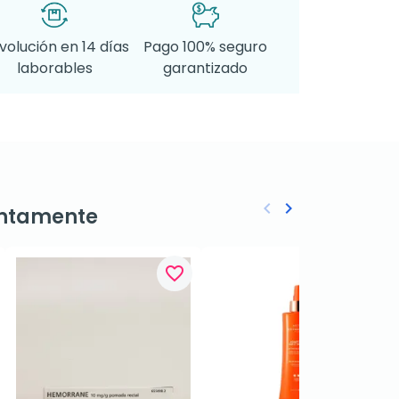
volución en 14 días
Pago 100% seguro
laborables
garantizado
keyboard_arrow_left
keyboard_arrow_right
ntamente
Anterior
Siguiente
favorite_border
favorite_border