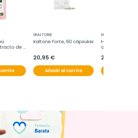
IRALTONE
HELIOCARE
ú 
Iraltone Forte, 60 cápsulas
Heliocare, 90 cá
tracto de 
orales
20,95 €
29,95 €
carrito
Añadir al carrito
Añadir al c