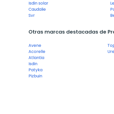
Isdin solar
Le
Caudalie
P
Svr
B
Otras marcas destacadas de Pro
Avene
To
Acorelle
Ur
Atlantia
Isdin
Patyka
Pizbuin