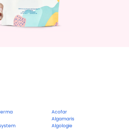
derma
Acofar
Algamaris
system
Algologie