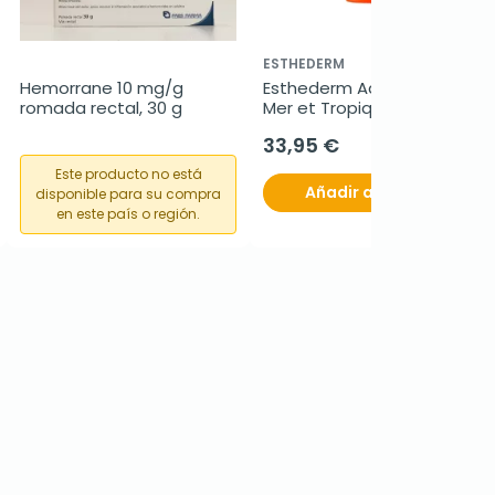
ESTHEDERM
Hemorrane 10 mg/g 
Esthederm Adaptasun 
romada rectal, 30 g
Mer et TropiquesLeche 
Corporal Fuerte, 200 ml
33,95 €
Este producto no está
Añadir al carrito
disponible para su compra
en este país o región.