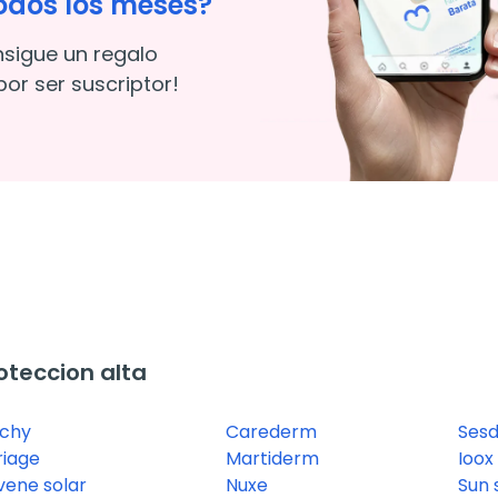
odos los meses?
nsigue un regalo
or ser suscriptor!
teccion alta
ichy
Carederm
Ses
riage
Martiderm
Ioox
vene solar
Nuxe
Sun 