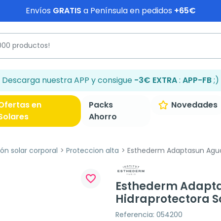
Envíos
GRATIS
a Península en pedidos
+65€
Descarga nuestra APP y consigue
-3€ EXTRA
:
APP-FB
;)
Ofertas en
Packs
Novedades
Solares
Ahorro
ón solar corporal
Proteccion alta
Esthederm Adaptasun Agua S
favorite_border
Esthederm Adapta
Hidraprotectora So
Referencia: 054200