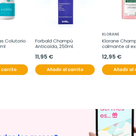
KLORANE
s Colutorio 
Forbald Champú 
Klorane Champ
 ml
Anticaída, 250ml.
calmante al ex
peonia, 400 ml
11,95 €
12,95 €
 carrito
Añadir al carrito
Añadir al 