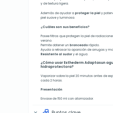
y de textura ligera.
Además de ayudar a
proteger la piel
y poten
piel suave y luminosa.
¿Cuáles son sus beneficios?
Posee filtros que protegen la piel de radiacione
verano.
Permite obtener un
bronceado
rápido.
Ayuda a retrasar la aparición de arrugas y m
Resistente al sudor
y el agua.
¿Cómo usar Esthederm Adaptasun agu
hidraprotectora?
Vaporizar sobre la piel 20 minutos antes de exp
cada 2 horas.
Presentación
Envase de 150 ml con atomizador.
Puntos clave
expand_more