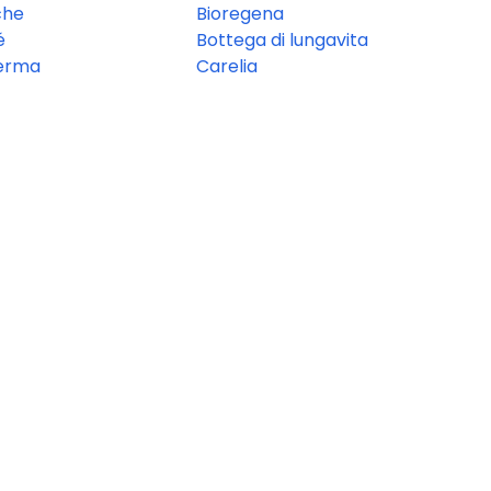
che
Bioregena
é
Bottega di lungavita
erma
Carelia