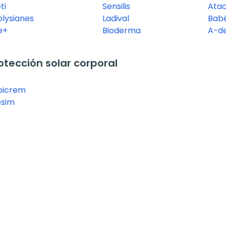
ti
Sensilis
Ata
olysianes
Ladival
Bab
e+
Bioderma
A-d
tección solar corporal
picrem
esim