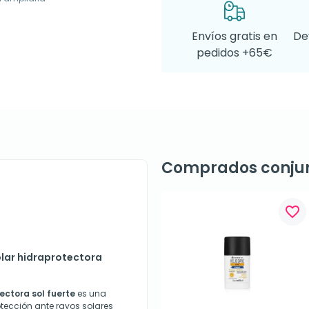
Envíos gratis en
De
pedidos +65€
Comprados conju
favorite_border
lar hidraprotectora
ctora sol fuerte
es una
otección ante rayos solares