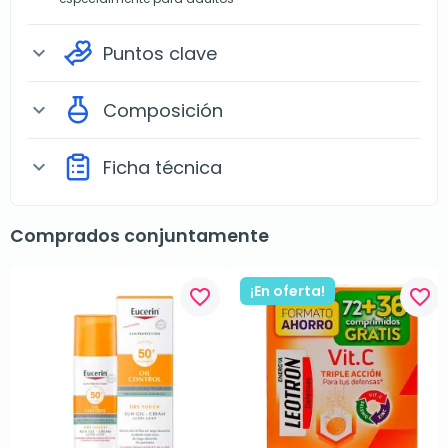
Puntos clave
expand_more
Composición
expand_more
Ficha técnica
expand_more
Comprados conjuntamente
¡En oferta!
favorite_border
favorite_border