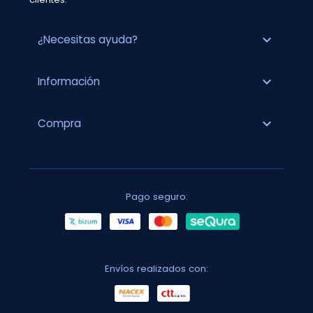
expand_more
¿Necesitas ayuda?
expand_more
Información
expand_more
Compra
Pago seguro:
Envíos realizados con: