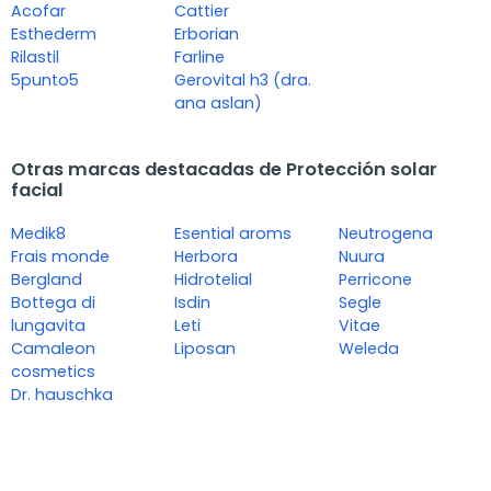
Acofar
Cattier
Esthederm
Erborian
Rilastil
Farline
5punto5
Gerovital h3 (dra.
ana aslan)
Otras marcas destacadas de Protección solar
facial
Medik8
Esential aroms
Neutrogena
Frais monde
Herbora
Nuura
Bergland
Hidrotelial
Perricone
Bottega di
Isdin
Segle
lungavita
Leti
Vitae
Camaleon
Liposan
Weleda
cosmetics
Dr. hauschka