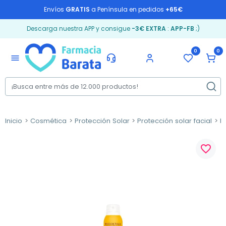
Envíos
GRATIS
a Península en pedidos
+65€
Descarga nuestra APP y consigue
-3€ EXTRA
:
APP-FB
;)
0
0
menu
Inicio
Cosmética
Protección Solar
Protección solar facial
M
favorite_border