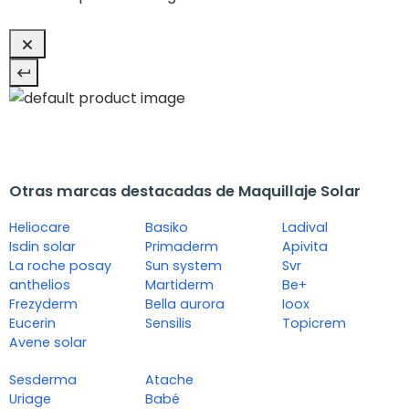
Otras marcas destacadas de Maquillaje Solar
Heliocare
Basiko
Ladival
Isdin solar
Primaderm
Apivita
La roche posay
Sun system
Svr
anthelios
Martiderm
Be+
Frezyderm
Bella aurora
Ioox
Eucerin
Sensilis
Topicrem
Avene solar
Sesderma
Atache
Uriage
Babé