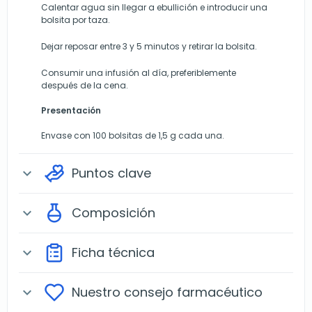
Calentar agua sin llegar a ebullición e introducir una
bolsita por taza.
Dejar reposar entre 3 y 5 minutos y retirar la bolsita.
Consumir una infusión al día, preferiblemente
después de la cena.
Presentación
Envase con 100 bolsitas de 1,5 g cada una.
Puntos clave
expand_more
Composición
expand_more
Ficha técnica
expand_more
Nuestro consejo farmacéutico
expand_more