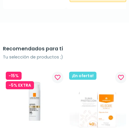
Recomendados para ti
Tu selección de productos ;)
-15%
¡En oferta!
favorite_border
favorite_border
-5% EXTRA