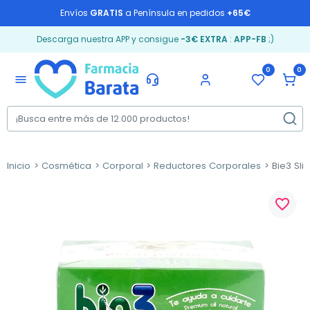
Envíos
GRATIS
a Península en pedidos
+65€
Descarga nuestra APP y consigue
-3€ EXTRA
:
APP-FB
;)
0
0
menu
Inicio
Cosmética
Corporal
Reductores Corporales
Bie3 Slim
favorite_border