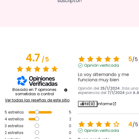
suscriptor!
4.7
5
/
5
/
5
Opinión verificada
Lo voy alternando y me 
funciona muy bien
Opinión del
25/1/2024
, tras una
Basado en
7
opiniones
experiencia del
7/1/2024
por
A.A
sometidas a control
Ver todas las reseñas de este sitio
Útil
(0)
Informe
5
estrellas
5
4
estrellas
2
4
/
5
3
estrellas
0
Opinión verificada
2
estrellas
0