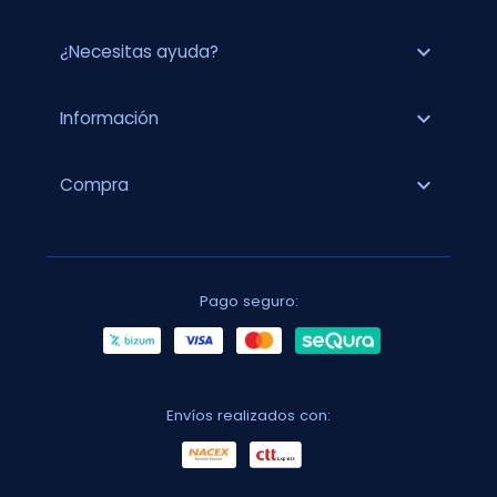
expand_more
¿Necesitas ayuda?
expand_more
Información
expand_more
Compra
Pago seguro:
Envíos realizados con: