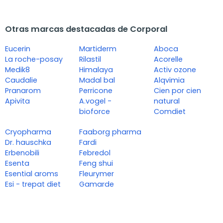
Otras marcas destacadas de Corporal
Eucerin
Martiderm
Aboca
La roche-posay
Rilastil
Acorelle
Medik8
Himalaya
Activ ozone
Caudalie
Madal bal
Alqvimia
Pranarom
Perricone
Cien por cien
Apivita
A.vogel -
natural
bioforce
Comdiet
Cryopharma
Faaborg pharma
Dr. hauschka
Fardi
Erbenobili
Febredol
Esenta
Feng shui
Esential aroms
Fleurymer
Esi - trepat diet
Gamarde