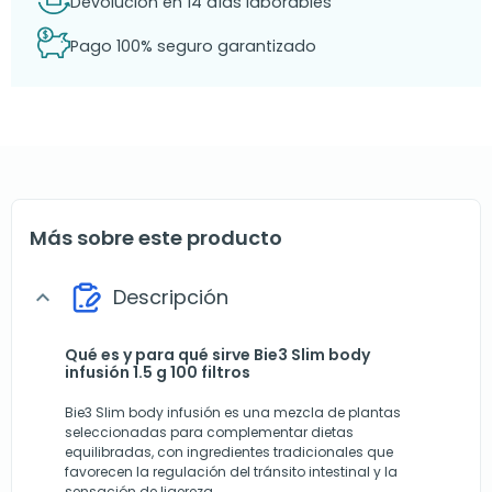
Devolución en 14 días laborables
Pago 100% seguro garantizado
Más sobre este producto
Descripción
expand_more
Qué es y para qué sirve Bie3 Slim body
infusión 1.5 g 100 filtros
Bie3 Slim body infusión es una mezcla de plantas
seleccionadas para complementar dietas
equilibradas, con ingredientes tradicionales que
favorecen la regulación del tránsito intestinal y la
sensación de ligereza.