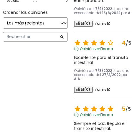
Buen producto
1
estrella
0
Opinión del
7/9/2022
, tras una
Ordenar las opiniones
experiencia del
15/8/2022
por
A.
Útil
(0)
Informe
4
/
5
Opinión verificada
Excel·lente para el transito 
intestinal
Opinión del
7/3/2022
, tras una
experiencia del
27/2/2022
por
A.A.
Útil
(0)
Informe
5
/
5
Opinión verificada
Siempre eficaz. Regula el 
tránsito intestinal.