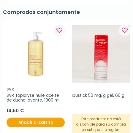
Comprados conjuntamente
favorite_border
favorite_border
SVR
SVR Topialyse huile aceite 
Ibustick 50 mg/g gel, 60 g
de ducha lavante, 1000 ml
14,50 €
Este producto no está
Añadir al carrito
disponible para su compra
en este país o región.