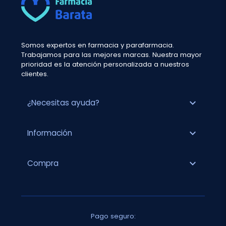
Somos expertos en farmacia y parafarmacia.
Trabajamos para las mejores marcas. Nuestra mayor
prioridad es la atención personalizada a nuestros
clientes.
expand_more
¿Necesitas ayuda?
expand_more
Información
expand_more
Compra
Pago seguro: