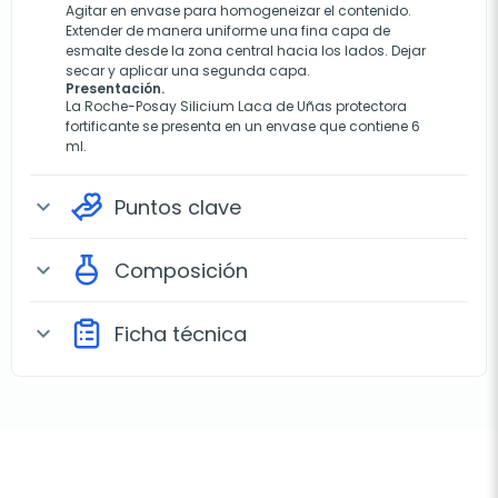
Agitar en envase para homogeneizar el contenido.
Extender de manera uniforme una fina capa de
esmalte desde la zona central hacia los lados. Dejar
secar y aplicar una segunda capa.
Presentación.
La Roche-Posay Silicium Laca de Uñas protectora
fortificante se presenta en un envase que contiene 6
ml.
Puntos clave
expand_more
Composición
expand_more
Ficha técnica
expand_more