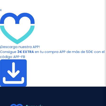
x
¡Descarga nuestra APP!
Consigue
3€ EXTRA
en tu compra APP de más de 50€ con el
código APP-FB