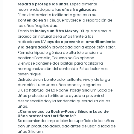
repara y protege las uñas
. Especialmente
recomendado para las
uñas fragilizadas.
Eficaz tratamiento fortificante gracias a su
contenido en Silicio
, que favorece la reparación de
las uñas fragilizadas.
También
incluye un fltro Mexoryl XL
que mejora la
protección natural de la uñas frente a las
radiaciones UV,
ayuda a prevenir el amarillamiento
y la degradación
provocada por la exposición solar.
Fórmula hipoalergénica de alta tolerancia, no
contiene Formalin, Tolueno no Colophane.
El envase contiene dos bolitas para facilizar la
homogeneización del contenido. Estas bolar nos
tienen Níquel.
Disfruta de un bonito color brillante, vivo y de larga
duración. Luce unas uñas sanas y elegantes.
El uso habitual de La Roche-Posay Silicium Laca de
Uñas protectora fortificante ayuda a prevenir el
descascarillado y la tendencia quebradiza de las
uñas.
¿Cómo se usa La Roche-Posay Silicium Laca de
Uñas protectora fortificante?
Se recomienda limpiar bien la superficie de las uñas
con un producto adecuado antes de usar la laca de
uñas Silicium.