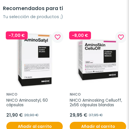
Recomendados para ti
Tu selección de productos ;)
-7,00 €
-8,00 €
favorite_border
favorite_border
NHCO
NHCO
NHCO Aminosatyl, 60 
NHCO Aminosking Celluoff, 
cápsulas
2x56 cápsulas blandas
21,90 €
29,95 €
28,90 €
37,95 €
Añadir al carrito
Añadir al carrito