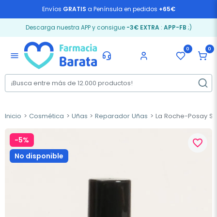
Envíos
GRATIS
a Península en pedidos
+65€
Descarga nuestra APP y consigue
-3€ EXTRA
:
APP-FB
;)
0
0
menu
Inicio
Cosmética
Uñas
Reparador Uñas
La Roche-Posay Sil
-5%
favorite_border
No disponible