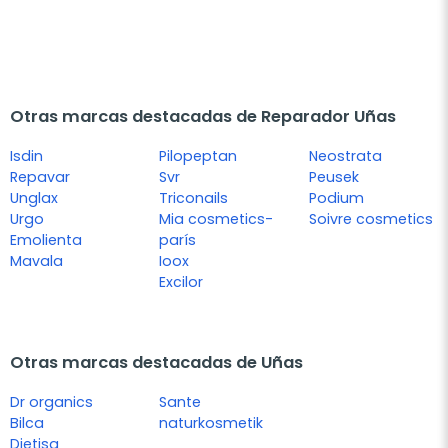
Otras marcas destacadas de Reparador Uñas
Isdin
Pilopeptan
Neostrata
Repavar
Svr
Peusek
Unglax
Triconails
Podium
Urgo
Mia cosmetics-
Soivre cosmetics
Emolienta
parís
Mavala
Ioox
Excilor
Otras marcas destacadas de Uñas
Dr organics
Sante
Bilca
naturkosmetik
Dietisa