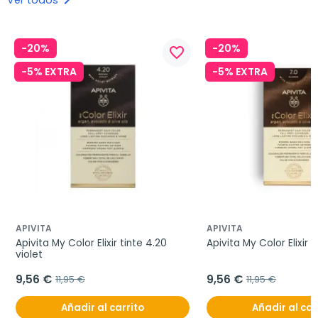
keyboard_arrow_right
-20%
-20%
favorite_border
-5% EXTRA
-5% EXTRA
APIVITA
APIVITA
Apivita My Color Elixir tinte 4.20 
Apivita My Color Elixir t
violet
9,56 €
9,56 €
11,95 €
11,95 €
Añadir al carrito
Añadir al car