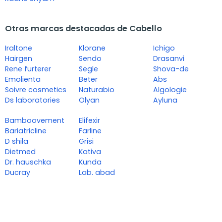
Otras marcas destacadas de Cabello
Iraltone
Klorane
Ichigo
Hairgen
Sendo
Drasanvi
Rene furterer
Segle
Shova-de
Emolienta
Beter
Abs
Soivre cosmetics
Naturabio
Algologie
Ds laboratories
Olyan
Ayluna
Bamboovement
Elifexir
Bariatricline
Farline
D shila
Grisi
Dietmed
Kativa
Dr. hauschka
Kunda
Ducray
Lab. abad