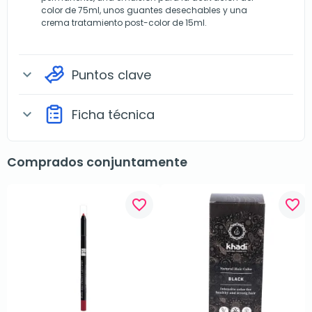
color de 75ml, unos guantes desechables y una
crema tratamiento post-color de 15ml.
Puntos clave
expand_more
Ficha técnica
expand_more
Comprados conjuntamente
favorite_border
favorite_border