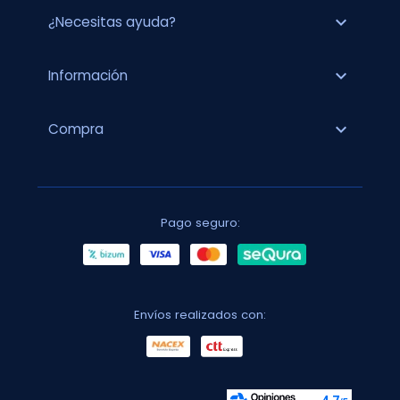
expand_more
¿Necesitas ayuda?
expand_more
Información
expand_more
Compra
Pago seguro:
Envíos realizados con: