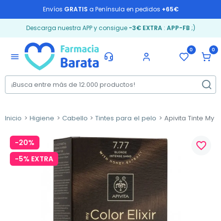
Envíos
GRATIS
a Península en pedidos
+65€
Descarga nuestra APP y consigue
-3€ EXTRA
:
APP-FB
;)
0
0
menu
Inicio
Higiene
Cabello
Tintes para el pelo
Apivita Tinte My C
-20%
favorite_border
-5% EXTRA