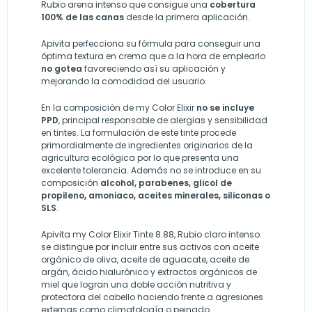
Rubio arena intenso que consigue una
cobertura
100% de las canas
desde la primera aplicación.
Apivita perfecciona su fórmula para conseguir una
óptima textura en crema que a la hora de emplearlo
no gotea
favoreciendo así su aplicación y
mejorando la comodidad del usuario.
En la composición de my Color Elixir
no se incluye
PPD
, principal responsable de alergias y sensibilidad
en tintes. La formulación de este tinte procede
primordialmente de ingredientes originarios de la
agricultura ecológica por lo que presenta una
excelente tolerancia. Además no se introduce en su
composición
alcohol, parabenes, glicol de
propileno, amoniaco, aceites minerales, siliconas o
SLS
.
Apivita my Color Elixir Tinte 8.88, Rubio claro intenso
se distingue por incluir entre sus activos con aceite
orgánico de oliva, aceite de aguacate, aceite de
argán, ácido hialurónico y extractos orgánicos de
miel que logran una doble acción nutritiva y
protectora del cabello haciendo frente a agresiones
externas como climatología o peinado.