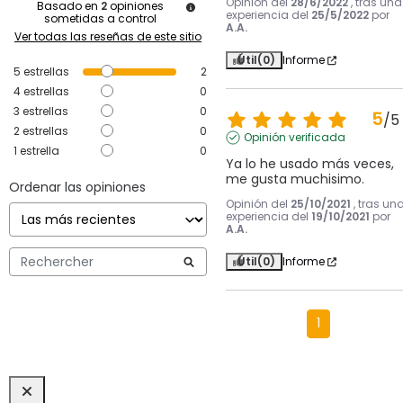
Opinión del
28/6/2022
, tras una
Basado en
2
opiniones
experiencia del
25/5/2022
por
sometidas a control
A.A.
Ver todas las reseñas de este sitio
Útil
(0)
Informe
5
estrellas
2
4
estrellas
0
3
estrellas
0
5
/
5
2
estrellas
0
Opinión verificada
1
estrella
0
Ya lo he usado más veces, 
me gusta muchisimo.
Ordenar las opiniones
Opinión del
25/10/2021
, tras un
experiencia del
19/10/2021
por
A.A.
Útil
(0)
Informe
1