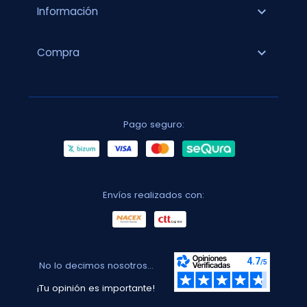
expand_more
Información
expand_more
Compra
Pago seguro:
Envíos realizados con:
No lo decimos nosotros...
¡Tu opinión es importante!