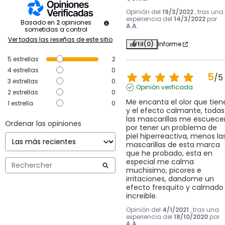
Opinión del
19/3/2022
, tras una
experiencia del
14/3/2022
por
Basado en
2
opiniones
A.A.
sometidas a control
Ver todas las reseñas de este sitio
Útil
(0)
Informe
5
estrellas
2
4
estrellas
0
5
/
5
3
estrellas
0
Opinión verificada
2
estrellas
0
Me encanta el olor que tiene
1
estrella
0
y el efecto calmante, todas 
las mascarillas me escuecen
Ordenar las opiniones
por tener un problema de 
piel hiperreactiva, menos las
mascarillas de esta marca 
que he probado, esta en 
especial me calma 
muchisimo, picores e 
irritaciones, dandome un 
efecto fresquito y calmado 
increible.
Opinión del
4/1/2021
, tras una
experiencia del
18/10/2020
por
A.A.