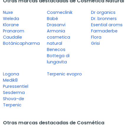
Otras marcas destacadas de Cosmética Natural
Nuxe
Cosmeclinik
Dr organics
Weleda
Babé
Dr. bronners
Klorane
Drasanvi
Esential aroms
Pranarom
Armonia
Farmaderbe
Caudalie
cosmetica
Flora
Botánicapharma
natural
Grisi
Benecos
Bottega di
lungavita
Logona
Terpenic evopro
Medik8
Puressentiel
Sesderma
Shova-de
Terpenic
Otras marcas destacadas de Cosmética