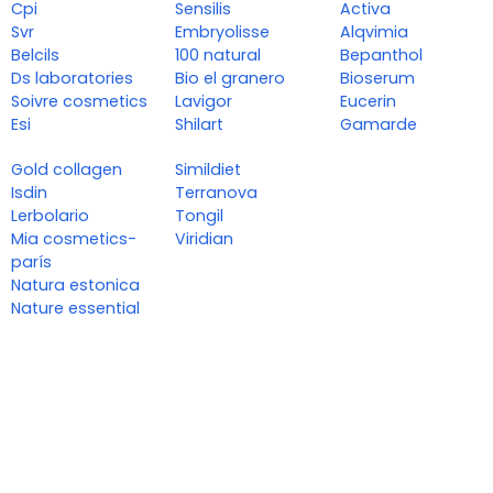
Cpi
Sensilis
Activa
Svr
Embryolisse
Alqvimia
Belcils
100 natural
Bepanthol
Ds laboratories
Bio el granero
Bioserum
Soivre cosmetics
Lavigor
Eucerin
Esi
Shilart
Gamarde
Gold collagen
Simildiet
Isdin
Terranova
Lerbolario
Tongil
Mia cosmetics-
Viridian
parís
Natura estonica
Nature essential