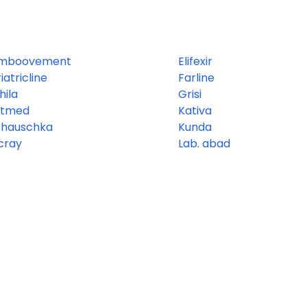
mboovement
Elifexir
iatricline
Farline
hila
Grisi
etmed
Kativa
 hauschka
Kunda
cray
Lab. abad