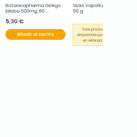
Botanicapharma Ginkgo 
Vicks VapoRub pomada, 
biloba 500mg, 60 
50 g
comprimidos.
5,30 €
Este producto no está
Añadir al carrito
disponible para su compra
en este país o región.