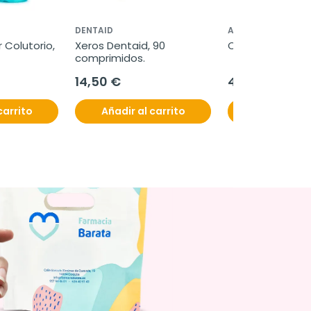
DENTAID
ARAFARMA
 Colutorio, 
Xeros Dentaid, 90 
Carticure Plus, 
comprimidos.
14,50 €
42,95 €
carrito
Añadir al carrito
Añadir al c