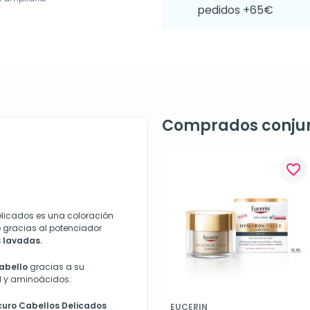
pedidos +65€
Comprados conju
favorite_border
licados es una coloración
e gracias al potenciador
s lavadas.
cabello
gracias a su
l y aminoácidos.
curo Cabellos Delicados
EUCERIN