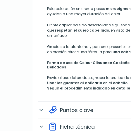
Esta coloración en crema posee
micropigment
ayudan a una mayor duración del color.
El tinte capilar ha sido desarrollado siguiend
que
respetan el cuero cabelludo
, en vista d
amoníaco.
Gracias a la
alantoína y pantenol presentes en
coloración ofrece una fórmula para
una cabel
Forma de uso de Colour Clinuance Castaño
Delicados
Previo al uso del producto, hacer la prueba de 
Usar los guantes al aplicarlo en el cabello.
Seguir el procedimiento indicado en detalle
Puntos clave
expand_more
Ficha técnica
expand_more