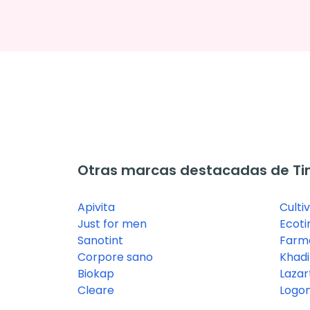
Otras marcas destacadas de Tin
Apivita
Culti
Just for men
Ecoti
Sanotint
Farma
Corpore sano
Khadi
Biokap
Lazar
Cleare
Logo