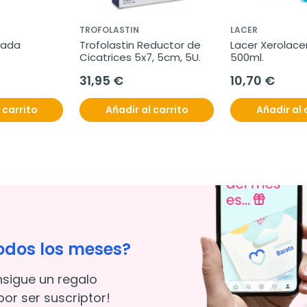
TROFOLASTIN
LACER
ada 
Trofolastin Reductor de 
Lacer Xerolacer
Cicatrices 5x7, 5cm, 5U.
500ml.
31,95 €
10,70 €
 carrito
Añadir al carrito
Añadir al 
odos los meses?
nsigue un regalo
or ser suscriptor!