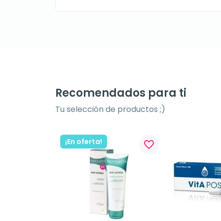
Recomendados para ti
Tu selección de productos ;)
¡En oferta!
favorite_border