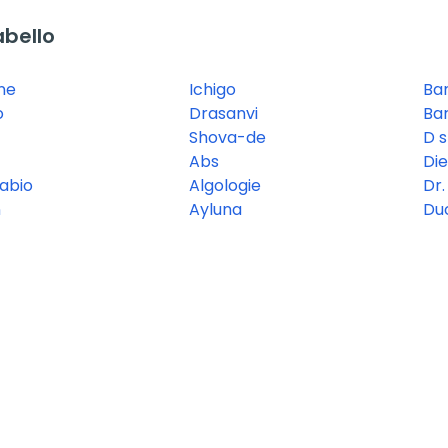
bello
ne
Ichigo
Ba
o
Drasanvi
Bar
Shova-de
D s
Abs
Di
abio
Algologie
Dr.
n
Ayluna
Du