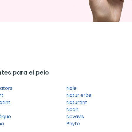
tes para el pelo
vators
Nale
nt
Natur erbe
tint
Naturtint
Noah
tigue
Novavis
na
Phyto