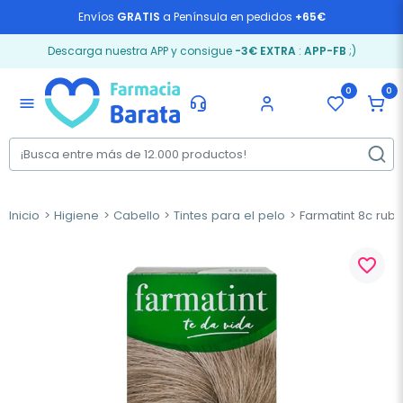
Envíos
GRATIS
a Península en pedidos
+65€
Descarga nuestra APP y consigue
-3€ EXTRA
:
APP-FB
;)
0
0
menu
Inicio
Higiene
Cabello
Tintes para el pelo
Farmatint 8c rubio
favorite_border