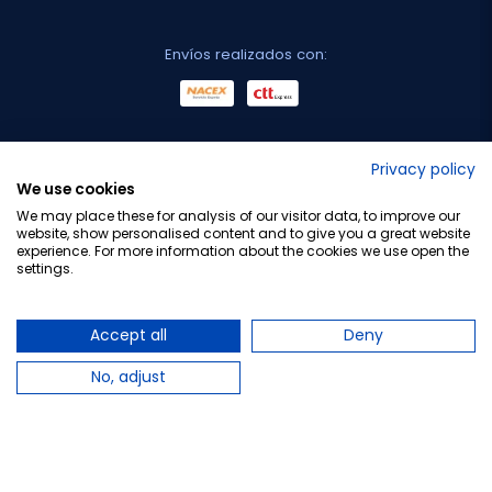
Envíos realizados con:
No lo decimos nosotros...
Privacy policy
We use cookies
¡Tu opinión es importante!
We may place these for analysis of our visitor data, to improve our
website, show personalised content and to give you a great website
experience. For more information about the cookies we use open the
settings.
Copyright © 2010-2026 Farmacia Barata S.L. Todos los
derechos reservados.
Accept all
Deny
No, adjust
Total:
6,25 €