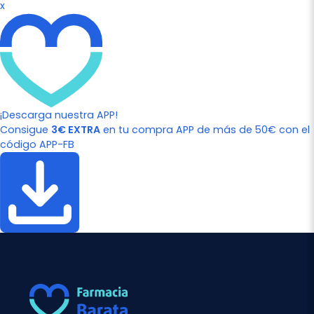
x
¡Descarga nuestra APP!
Consigue
3€ EXTRA
en tu compra APP de más de 50€ con el
código APP-FB