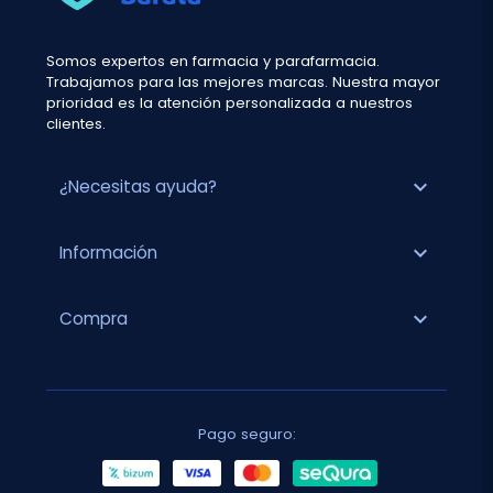
Somos expertos en farmacia y parafarmacia.
Trabajamos para las mejores marcas. Nuestra mayor
prioridad es la atención personalizada a nuestros
clientes.
expand_more
¿Necesitas ayuda?
expand_more
Información
expand_more
Compra
Pago seguro: