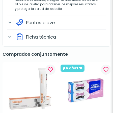
al pie de la letra para obtener los mejores resultados
y proteger la salud del cabello.
Puntos clave
expand_more
Ficha técnica
expand_more
Comprados conjuntamente
¡En oferta!
favorite_border
favorite_border