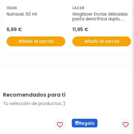
ISDIN
LACER
Nutracel, 50 ml
Gingilacer Encías delicadas 
pasta dentrífrica duplo, 
2x125 ml
6,99 €
11,95 €
Añadir al carrito
Añadir al carrito
Recomendados para ti
Tu selección de productos ;)
Regalo
favorite_border
favorite_border