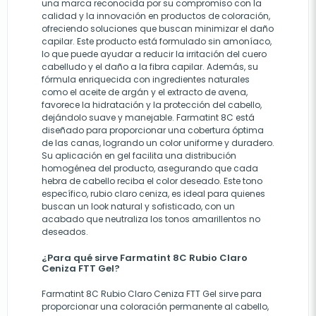
una marca reconocida por su compromiso con la
calidad y la innovación en productos de coloración,
ofreciendo soluciones que buscan minimizar el daño
capilar. Este producto está formulado sin amoníaco,
lo que puede ayudar a reducir la irritación del cuero
cabelludo y el daño a la fibra capilar. Además, su
fórmula enriquecida con ingredientes naturales
como el aceite de argán y el extracto de avena,
favorece la hidratación y la protección del cabello,
dejándolo suave y manejable. Farmatint 8C está
diseñado para proporcionar una cobertura óptima
de las canas, logrando un color uniforme y duradero.
Su aplicación en gel facilita una distribución
homogénea del producto, asegurando que cada
hebra de cabello reciba el color deseado. Este tono
específico, rubio claro ceniza, es ideal para quienes
buscan un look natural y sofisticado, con un
acabado que neutraliza los tonos amarillentos no
deseados.
¿Para qué sirve Farmatint 8C Rubio Claro
Ceniza FTT Gel?
Farmatint 8C Rubio Claro Ceniza FTT Gel sirve para
proporcionar una coloración permanente al cabello,