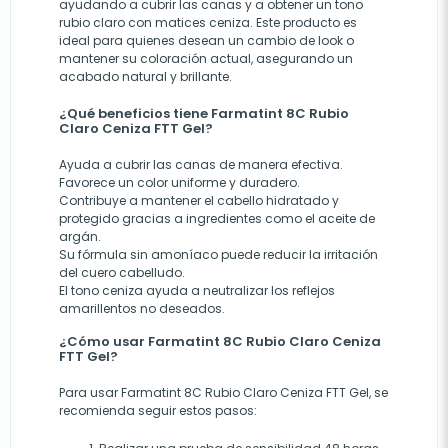
ayudando a cubrir las canas y a obtener un tono
rubio claro con matices ceniza. Este producto es
ideal para quienes desean un cambio de look o
mantener su coloración actual, asegurando un
acabado natural y brillante.
¿Qué beneficios tiene Farmatint 8C Rubio
Claro Ceniza FTT Gel?
Ayuda a cubrir las canas de manera efectiva.
Favorece un color uniforme y duradero.
Contribuye a mantener el cabello hidratado y
protegido gracias a ingredientes como el aceite de
argán.
Su fórmula sin amoníaco puede reducir la irritación
del cuero cabelludo.
El tono ceniza ayuda a neutralizar los reflejos
amarillentos no deseados.
¿Cómo usar Farmatint 8C Rubio Claro Ceniza
FTT Gel?
Para usar Farmatint 8C Rubio Claro Ceniza FTT Gel, se
recomienda seguir estos pasos: