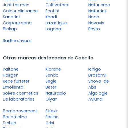
Just for men
Cultivators
Natur erbe
Colour clinuance
Ecotint
Naturtint
Sanotint
Khadi
Noah
Corpore sano
Lazartigue
Novavis
Biokap
Logona
Phyto
Radhe shyam
Otras marcas destacadas de Cabello
Iraltone
Klorane
Ichigo
Hairgen
Sendo
Drasanvi
Rene furterer
Segle
Shova-de
Emolienta
Beter
Abs
Soivre cosmetics
Naturabio
Algologie
Ds laboratories
Olyan
Ayluna
Bamboovement
Elifexir
Bariatricline
Farline
D shila
Grisi