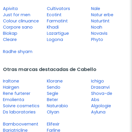
Apivita
Cultivators
Nale
Just for men
Ecotint
Natur erbe
Colour clinuance
Farmatint
Naturtint
Corpore sano
Khadi
Noah
Biokap
Lazartigue
Novavis
Cleare
Logona
Phyto
Radhe shyam
Otras marcas destacadas de Cabello
Iraltone
Klorane
Ichigo
Hairgen
Sendo
Drasanvi
Rene furterer
Segle
Shova-de
Emolienta
Beter
Abs
Soivre cosmetics
Naturabio
Algologie
Ds laboratories
Olyan
Ayluna
Bamboovement
Elifexir
Bariatricline
Farline