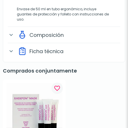
Envase de 50 ml en tubo ergonómico, incluye
guantes de protección y folleto con instrucciones de
uso.
Composición
expand_more
Ficha técnica
expand_more
Comprados conjuntamente
favorite_border