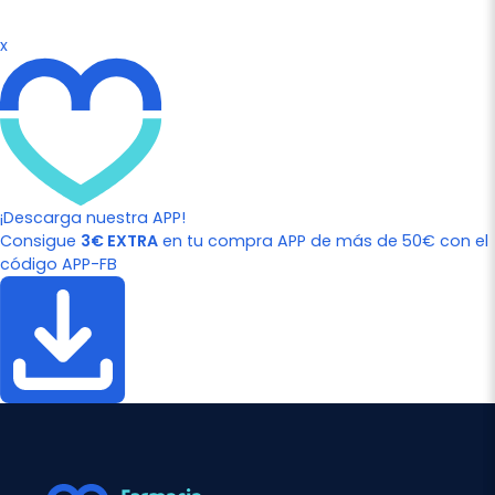
x
¡Descarga nuestra APP!
Consigue
3€ EXTRA
en tu compra APP de más de 50€ con el
código APP-FB