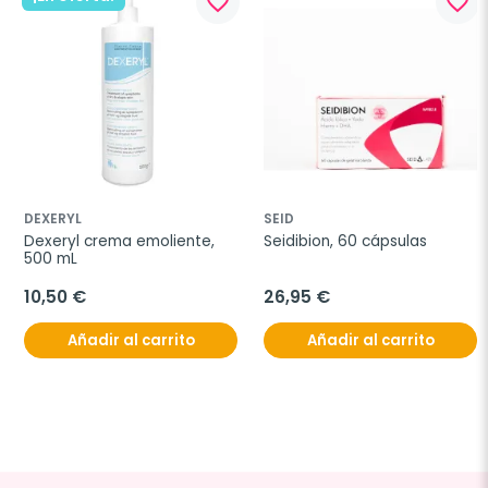
favorite_border
favorite_border
DEXERYL
SEID
Dexeryl crema emoliente, 
Seidibion, 60 cápsulas
500 mL
10,50 €
26,95 €
Añadir al carrito
Añadir al carrito