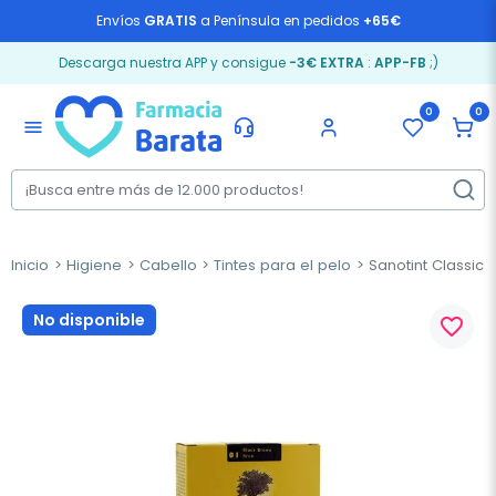
Envíos
GRATIS
a Península en pedidos
+65€
Descarga nuestra APP y consigue
-3€ EXTRA
:
APP-FB
;)
0
0
menu
Inicio
Higiene
Cabello
Tintes para el pelo
Sanotint Classic 
No disponible
favorite_border