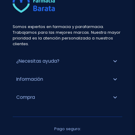
Somos expertos en farmacia y parafarmacia.
Trabajamos para las mejores marcas. Nuestra mayor
prioridad es la atención personalizada a nuestros
clientes.
expand_more
¿Necesitas ayuda?
expand_more
Información
expand_more
Compra
Pago seguro: