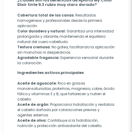
¿Cuáles son los beneficios de Apivita My Color
Elixir tinte 9.3 rubio muy claro dorado?
Cobertura total de las canas:
Resultados
homogéneos y profesionales desde la primera
aplicación.
Color duradero y natural:
Garantiza una intensidad
prolongada y vibrante, manteniendo el equilibrio
natural del cuero cabelludo.
Textura cremosa:
No gotea, facilitando la aplicación
sin manchas ni desperdicios.
Agradable fragancia:
Experiencia sensorial durante
la coloración.
Ingredientes activos principales
Aceite de aguacate:
Rico en grasas
monoinsaturadas, proteínas, magnesio, cobre, ácido
fólico y vitaminas E y B, que fortalecen y nutren el
cabello.
Aceite de argán:
Proporciona hidratación y revitaliza
el cabello dañado por coloraciones previas y
agentes externos.
Aceite de oliva:
Contribuye a la hidratación,
nutrición y protección antioxidante del cabello.