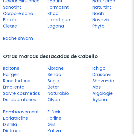
Colour clinuance
Ecotint
Natur erbe
Sanotint
Farmatint
Naturtint
Corpore sano
Khadi
Noah
Biokap
Lazartigue
Novavis
Cleare
Logona
Phyto
Radhe shyam
Otras marcas destacadas de Cabello
Iraltone
Klorane
Ichigo
Hairgen
Sendo
Drasanvi
Rene furterer
Segle
Shova-de
Emolienta
Beter
Abs
Soivre cosmetics
Naturabio
Algologie
Ds laboratories
Olyan
Ayluna
Bamboovement
Elifexir
Bariatricline
Farline
D shila
Grisi
Dietmed
Kativa