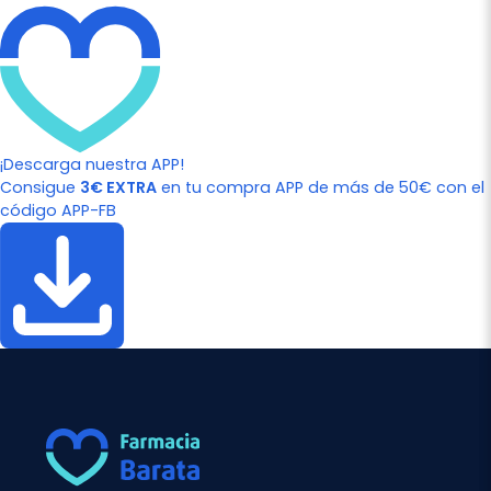
¡Descarga nuestra APP!
Consigue
3€ EXTRA
en tu compra APP de más de 50€ con el
código APP-FB