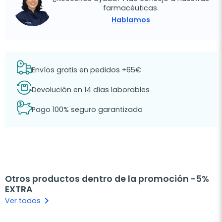
farmacéuticas.
Hablamos
Envíos gratis en pedidos +65€
Devolución en 14 días laborables
Pago 100% seguro garantizado
Otros productos dentro de la promoción -5%
EXTRA
keyboard_arrow_right
Ver todos