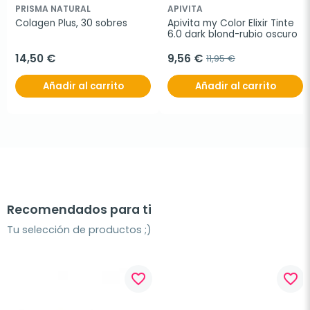
PRISMA NATURAL
APIVITA
Colagen Plus, 30 sobres
Apivita my Color Elixir Tinte 
6.0 dark blond-rubio oscuro
14,50 €
9,56 €
11,95 €
Añadir al carrito
Añadir al carrito
Recomendados para ti
Tu selección de productos ;)
favorite_border
favorite_border