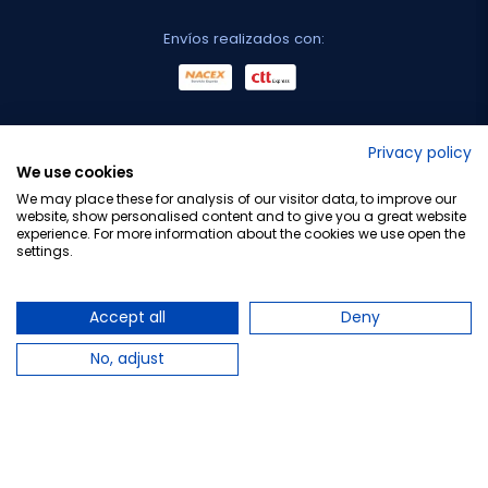
Envíos realizados con:
No lo decimos nosotros...
Privacy policy
We use cookies
¡Tu opinión es importante!
We may place these for analysis of our visitor data, to improve our
website, show personalised content and to give you a great website
experience. For more information about the cookies we use open the
settings.
Copyright © 2010-2026 Farmacia Barata S.L. Todos los
derechos reservados.
Accept all
Deny
No, adjust
Total:
9,56 €
11,95 €
−
+
Añadir al carrito