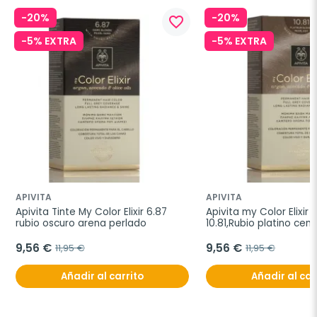
-20%
-20%
favorite_border
-5% EXTRA
-5% EXTRA
APIVITA
APIVITA
Apivita Tinte My Color Elixir 6.87 
Apivita my Color Elixir T
rubio oscuro arena perlado
10.81,Rubio platino cen
9,56 €
9,56 €
11,95 €
11,95 €
Añadir al carrito
Añadir al car