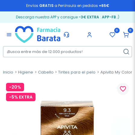
Envíos
GRATIS
a Península en pedidos
+65€
Descarga nuestra APP y consigue
-3€ EXTRA
:
APP-FB
;)
0
0
menu
Inicio
Higiene
Cabello
Tintes para el pelo
Apivita My Color E
-20%
favorite_border
-5% EXTRA