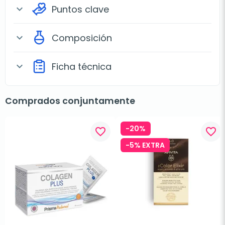
Puntos clave
expand_more
Composición
expand_more
Ficha técnica
expand_more
Comprados conjuntamente
-20%
favorite_border
favorite_border
-5% EXTRA