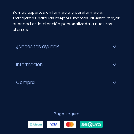
Somos expertos en farmacia y parafarmacia.
Trabajamos para las mejores marcas. Nuestra mayor
prioridad es la atención personalizada a nuestros
clientes.
expand_more
¿Necesitas ayuda?
expand_more
Información
expand_more
Compra
Pago seguro: