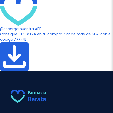
¡Descarga nuestra APP!
Consigue
3€ EXTRA
en tu compra APP de más de 50€ con el
código APP-FB