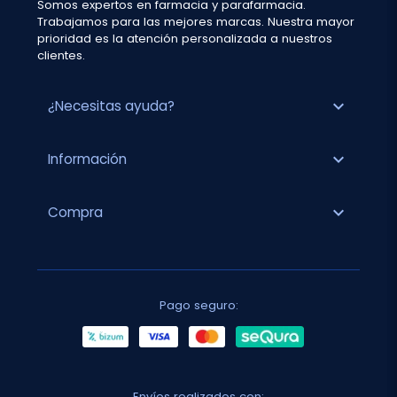
Somos expertos en farmacia y parafarmacia.
Trabajamos para las mejores marcas. Nuestra mayor
prioridad es la atención personalizada a nuestros
clientes.
expand_more
¿Necesitas ayuda?
expand_more
Información
expand_more
Compra
Pago seguro:
Envíos realizados con: