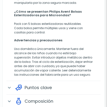
manipularla por la zona segura marcada.
¿Cómo se presentan Philips Avent Bolsas
Esterilizadoras para Microondas?
Pack con 5 bolsas esterilizadoras reutilizables.
Cada bolsa permite múltiples usos y viene con
casillas para control.
Advertencias y precauciones
Uso doméstico únicamente. Mantener fuera del
alcance de los niños cuando no esté bajo
supervisión. Evitar introducir objetos metálicos dentro
de la bolsa. Tras el ciclo de esterilización, dejar enfriar
antes de abrir con cuidado, ya que puede haber
acumulación de vapor caliente. Leer detenidamente
las instrucciones del fabricante para un uso seguro.
Puntos clave
expand_more
Composición
expand_more