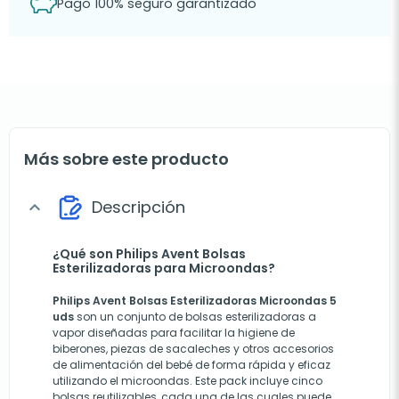
Pago 100% seguro garantizado
Más sobre este producto
Descripción
expand_more
¿Qué son Philips Avent Bolsas
Esterilizadoras para Microondas?
Philips Avent Bolsas Esterilizadoras Microondas 5
uds
son un conjunto de bolsas esterilizadoras a
vapor diseñadas para facilitar la higiene de
biberones, piezas de sacaleches y otros accesorios
de alimentación del bebé de forma rápida y eficaz
utilizando el microondas. Este pack incluye cinco
bolsas reutilizables, cada una de las cuales puede