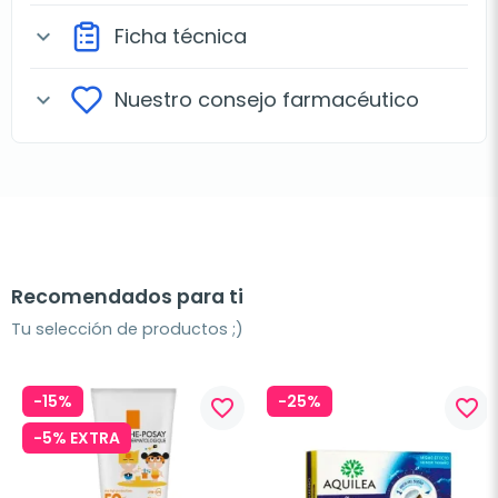
Ficha técnica
expand_more
Nuestro consejo farmacéutico
expand_more
Recomendados para ti
Tu selección de productos ;)
-15%
-25%
favorite_border
favorite_border
-5% EXTRA