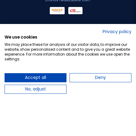
No lo decimos nosotros...
Privacy policy
We use cookies
¡Tu opinión es importante!
We may place these for analysis of our visitor data, to improve our
website, show personalised content and to give you a great website
experience. For more information about the cookies we use open the
settings.
Copyright © 2010-2026 Farmacia Barata S.L. Todos los
derechos reservados.
Accept all
Deny
No, adjust
Total:
14,99 €
−
+
Añadir al carrito