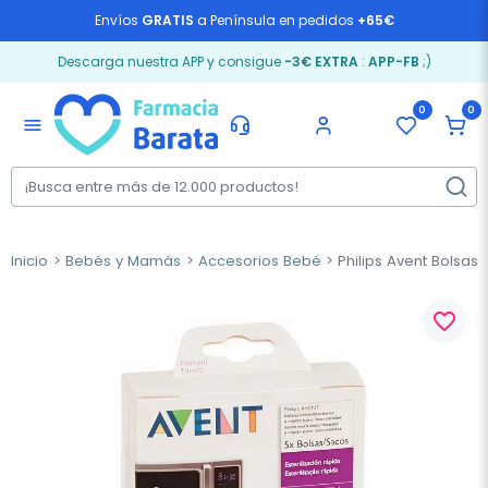
Envíos
GRATIS
a Península en pedidos
+65€
Descarga nuestra APP y consigue
-3€ EXTRA
:
APP-FB
;)
0
0
menu
Inicio
Bebés y Mamás
Accesorios Bebé
Philips Avent Bolsas 
favorite_border