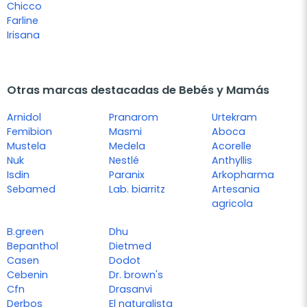
Chicco
Farline
Irisana
Otras marcas destacadas de Bebés y Mamás
Arnidol
Pranarom
Urtekram
Femibion
Masmi
Aboca
Mustela
Medela
Acorelle
Nuk
Nestlé
Anthyllis
Isdin
Paranix
Arkopharma
Sebamed
Lab. biarritz
Artesania
agricola
B.green
Dhu
Bepanthol
Dietmed
Casen
Dodot
Cebenin
Dr. brown's
Cfn
Drasanvi
Derbos
El naturalista