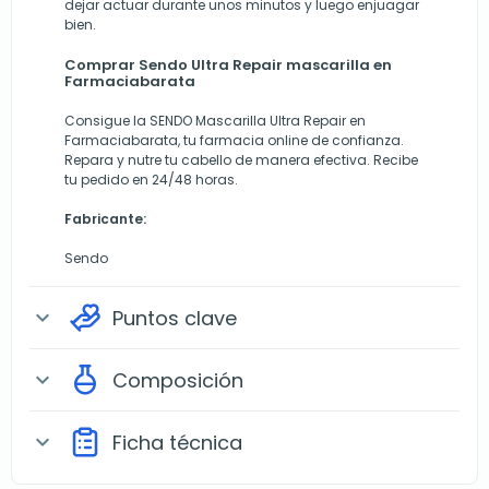
dejar actuar durante unos minutos y luego enjuagar
bien.
Comprar Sendo Ultra Repair mascarilla en
Farmaciabarata
Consigue la SENDO Mascarilla Ultra Repair en
Farmaciabarata, tu farmacia online de confianza.
Repara y nutre tu cabello de manera efectiva. Recibe
tu pedido en 24/48 horas.
Fabricante:
Sendo
Puntos clave
expand_more
Composición
expand_more
Ficha técnica
expand_more