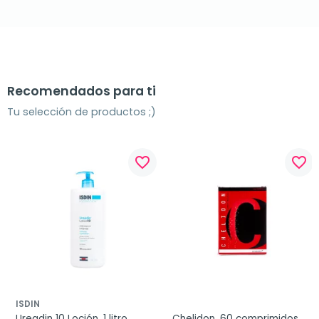
Recomendados para ti
Tu selección de productos ;)
favorite_border
favorite_border
ISDIN
Ureadin 10 Loción, 1 litro
Chelidon, 60 comprimidos