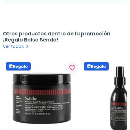
Otros productos dentro de la promoción
¡Regalo Bolso Sendo!
keyboard_arrow_right
Ver todos
Regalo
Regalo
favorite_border