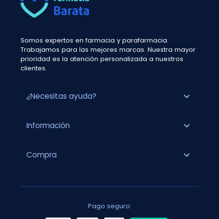
Somos expertos en farmacia y parafarmacia.
Trabajamos para las mejores marcas. Nuestra mayor
prioridad es la atención personalizada a nuestros
clientes.
expand_more
¿Necesitas ayuda?
expand_more
Información
expand_more
Compra
Pago seguro: