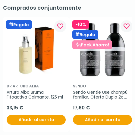
Comprados conjuntamente
-10%
Regalo
favorite_border
favorite_border
Regalo
¡Pack Ahorro!
DR ARTURO ALBA
SENDO
Arturo Alba Bruma 
Sendo Gentle Use champú 
Fitoactiva Calmante, 125 ml
familiar, Oferta Duplo 2x 
250 ml
33,15 €
17,60 €
Añadir al carrito
Añadir al carrito