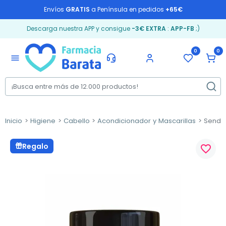
Envíos
GRATIS
a Península en pedidos
+65€
Descarga nuestra APP y consigue
-3€ EXTRA
:
APP-FB
;)
0
0
menu
Inicio
Higiene
Cabello
Acondicionador y Mascarillas
Sendo U
Regalo
favorite_border