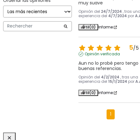
Ordenar las opiniones
muy suave
Opinión del
24/7/2024
, tras un
experiencia del
4/7/2024
por
A.
Útil
(0)
Informe
5
/
5
Opinión verificada
Aun no lo probé pero tengo 
buenas referencias.
Opinión del
4/2/2024
, tras una
experiencia del
15/1/2024
por
A.
Útil
(0)
Informe
1