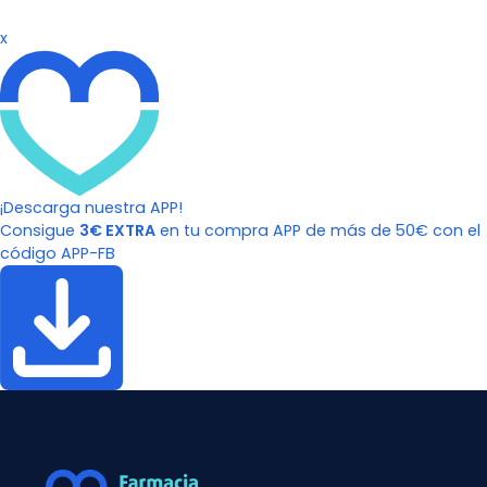
x
¡Descarga nuestra APP!
Consigue
3€ EXTRA
en tu compra APP de más de 50€ con el
código APP-FB