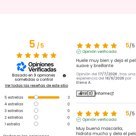
5
5
/
5
/
5
Opinión verificada
Huele muy bien y deja el pel
suave y breillante
Opinión del
17/7/2026
, tras una
Basado en
3
opiniones
experiencia del
16/6/2026
por
sometidas a control
Elena A.
Ver todas las reseñas de este sitio
Útil
(0)
Informe
5
estrellas
3
4
estrellas
0
3
estrellas
0
5
/
5
2
estrellas
0
Opinión verificada
1
estrella
0
Muy buena mascarila, 
hidrata mucho y dela el pelo