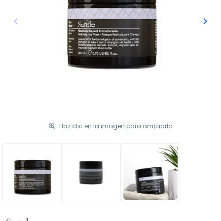
keyboard_arrow_left
keyboard_arrow_right
Anterior
Sigu
Haz clic en la imagen para ampliarla