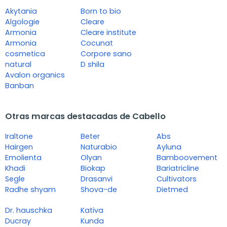
Akytania
Born to bio
Algologie
Cleare
Armonia
Cleare institute
Armonia
Cocunat
cosmetica
Corpore sano
natural
D shila
Avalon organics
Banban
Otras marcas destacadas de Cabello
Iraltone
Beter
Abs
Hairgen
Naturabio
Ayluna
Emolienta
Olyan
Bamboovement
Khadi
Biokap
Bariatricline
Segle
Drasanvi
Cultivators
Radhe shyam
Shova-de
Dietmed
Dr. hauschka
Kativa
Ducray
Kunda