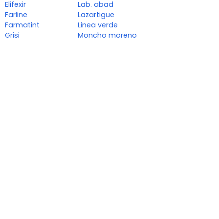
Elifexir
Lab. abad
Farline
Lazartigue
Farmatint
Linea verde
Grisi
Moncho moreno