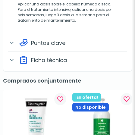
Aplicar una dosis sobre el cabello húmedo o seco.
Para el tratamiento intensivo, aplicar una dosis por
seis semanas, luego 3 dosis a la semana para el
tratamiento de mantenimiento.
Puntos clave
expand_more
Ficha técnica
expand_more
Comprados conjuntamente
¡En oferta!
favorite_border
favorite_border
No disponible