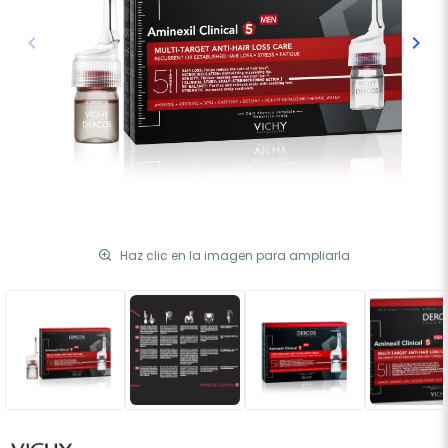
keyboard_arrow_left
keyboard_arrow_right
Anterior
Sigu
Haz clic en la imagen para ampliarla