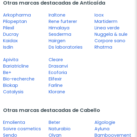
Otras marcas destacadas de Anticaída
Arkopharma
Iraltone
Ioox
Pilopeptan
Rene furterer
Martiderm
Pilexil
Himalaya
Linea verde
Ducray
Sesderma
Nuggela & sule
Kaidax
Hairgen
Corpore sano
Isdin
Ds laboratories
Rhatma
Apivita
Cleare
Bariatricline
Drasanvi
Be+
Ecoforia
Bio-recherche
Elifexir
Biokap
Farline
Catalysis
Klorane
Otras marcas destacadas de Cabello
Emolienta
Beter
Algologie
Soivre cosmetics
Naturabio
Ayluna
Sendo
Olyan
Bamboovement