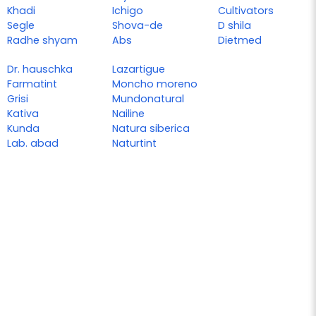
Khadi
Ichigo
Cultivators
Segle
Shova-de
D shila
Radhe shyam
Abs
Dietmed
Dr. hauschka
Lazartigue
Farmatint
Moncho moreno
Grisi
Mundonatural
Kativa
Nailine
Kunda
Natura siberica
Lab. abad
Naturtint