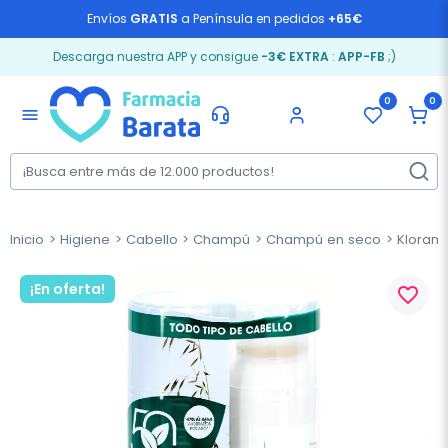
Envíos
GRATIS
a Península en pedidos
+65€
Descarga nuestra APP y consigue
-3€ EXTRA
:
APP-FB
;)
0
0
menu
Inicio
Higiene
Cabello
Champú
Champú en seco
Klorane
¡En oferta!
favorite_border