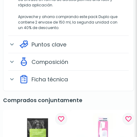
rápida aplicación.
Aproveche y ahorra comprando este pack Duplo que
contiene 2 envase de 150 ml, la segunda unidad con
un 40% de descuento.
Puntos clave
expand_more
Composición
expand_more
Ficha técnica
expand_more
Comprados conjuntamente
favorite_border
favorite_border