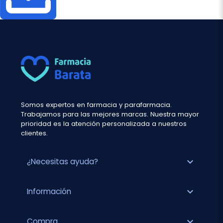
Somos expertos en farmacia y parafarmacia.
Trabajamos para las mejores marcas. Nuestra mayor
prioridad es la atención personalizada a nuestros
clientes.
expand_more
¿Necesitas ayuda?
expand_more
Información
expand_more
Compra