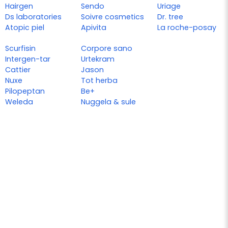
Hairgen
Sendo
Uriage
Ds laboratories
Soivre cosmetics
Dr. tree
Atopic piel
Apivita
La roche-posay
Scurfisin
Corpore sano
Intergen-tar
Urtekram
Cattier
Jason
Nuxe
Tot herba
Pilopeptan
Be+
Weleda
Nuggela & sule