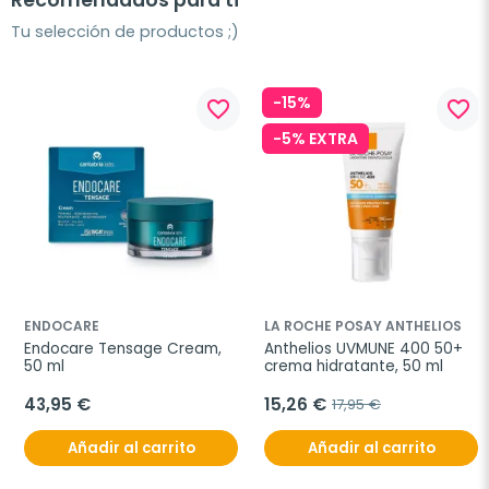
Recomendados para ti
Tu selección de productos ;)
-15%
favorite_border
favorite_border
-5% EXTRA
ENDOCARE
LA ROCHE POSAY ANTHELIOS
Endocare Tensage Cream, 
Anthelios UVMUNE 400 50+ 
50 ml
crema hidratante, 50 ml
43,95 €
15,26 €
17,95 €
Añadir al carrito
Añadir al carrito