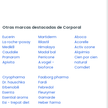
Otras marcas destacadas de Corporal
Eucerin
Martiderm
Aboca
La roche-posay
Rilastil
Acorelle
Medik8
Himalaya
Activ ozone
Caudalie
Madal bal
Alqvimia
Pranarom
Perricone
Cien por cien
Apivita
A.vogel -
natural
bioforce
Comdiet
Cryopharma
Faaborg pharma
Dr. hauschka
Fardi
Erbenobili
Febredol
Esenta
Fleurymer
Esential aroms
Gamarde
Esi - trepat diet
Heber farma