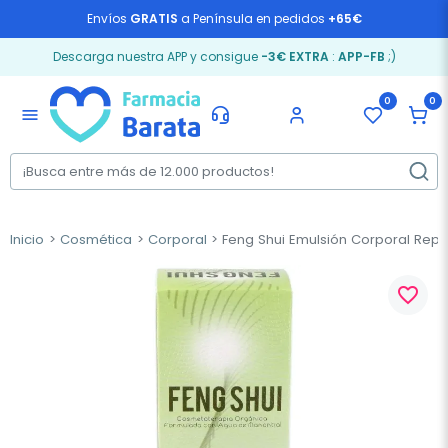
Envíos
GRATIS
a Península en pedidos
+65€
Descarga nuestra APP y consigue
-3€ EXTRA
:
APP-FB
;)
0
0
menu
Inicio
Cosmética
Corporal
Feng Shui Emulsión Corporal Repa
favorite_border