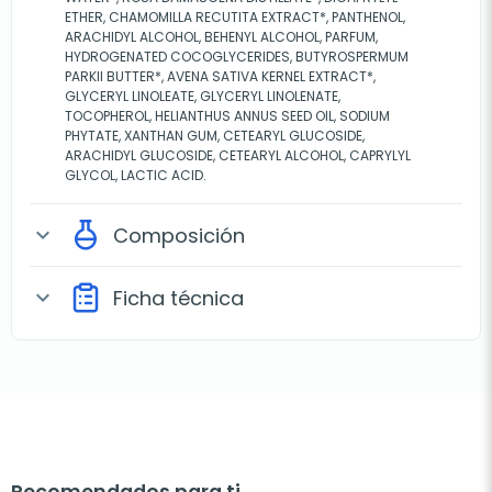
ETHER, CHAMOMILLA RECUTITA EXTRACT*, PANTHENOL,
ARACHIDYL ALCOHOL, BEHENYL ALCOHOL, PARFUM,
HYDROGENATED COCOGLYCERIDES, BUTYROSPERMUM
PARKII BUTTER*, AVENA SATIVA KERNEL EXTRACT*,
GLYCERYL LINOLEATE, GLYCERYL LINOLENATE,
TOCOPHEROL, HELIANTHUS ANNUS SEED OIL, SODIUM
PHYTATE, XANTHAN GUM, CETEARYL GLUCOSIDE,
ARACHIDYL GLUCOSIDE, CETEARYL ALCOHOL, CAPRYLYL
GLYCOL, LACTIC ACID.
Composición
expand_more
Ficha técnica
expand_more