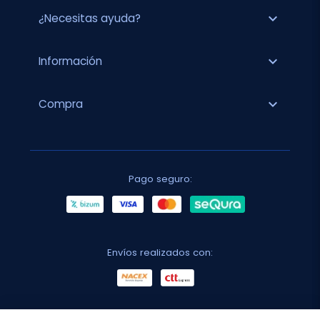
expand_more
¿Necesitas ayuda?
expand_more
Información
expand_more
Compra
Pago seguro:
Envíos realizados con: