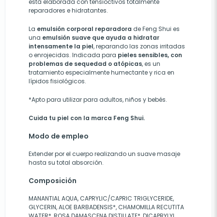
está elaborada con tensioctivos totalmente
reparadores e hidratantes.
La
emulsión corporal reparadora
de Feng Shui es
una
emulsión suave que ayuda a hidratar
intensamente la piel
, reparando las zonas irritadas
o enrojecidas. Indicada para
pieles sensibles, con
problemas de sequedad o atópicas
, es un
tratamiento especialmente humectante y rica en
lípidos fisiológicos.
*Apto para utilizar para adultos, niños y bebés.
Cuida tu piel con la marca Feng Shui.
Modo de empleo
Extender por el cuerpo realizando un suave masaje
hasta su total absorción.
Composición
MANANTIAL AQUA, CAPRYLIC/CAPRIC TRIGLYCERIDE,
GLYCERIN, ALOE BARBADENSIS*, CHAMOMILLA RECUTITA
WATER*, ROSA DAMASCENA DISTILLATE*, DICAPRYLYL