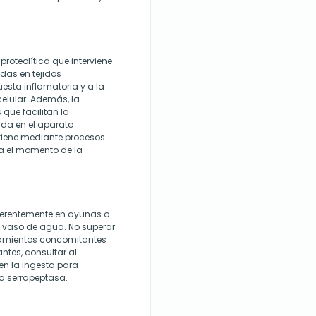
roteolítica que interviene
das en tejidos
uesta inflamatoria y a la
celular. Además, la
que facilitan la
ada en el aparato
ntiene mediante procesos
ta el momento de la
ferentemente en ayunas o
n vaso de agua. No superar
tamientos concomitantes
ntes, consultar al
 en la ingesta para
ma serrapeptasa.