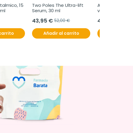
talmico, 15 
Two Poles The Ultra-lift 
Artilane Forte Du
6ml
Serum, 30 ml
viales
43,95 €
42,00 €
52,00 €
carrito
Añadir al carrito
Añadir al c