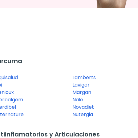
úrcuma
quisalud
Lamberts
i
Lavigor
enioux
Margan
erbalgem
Nale
erdibel
Novadiet
nternature
Nutergia
inflamatorios y Articulaciones