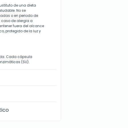
tituto de una dieta
aludable. No se
adas o en periodo de
n caso de alergia a
antener fuera del alcance
o, protegido de la luz y
ada. Cada cápsula
nzimáticas (SU).
tico