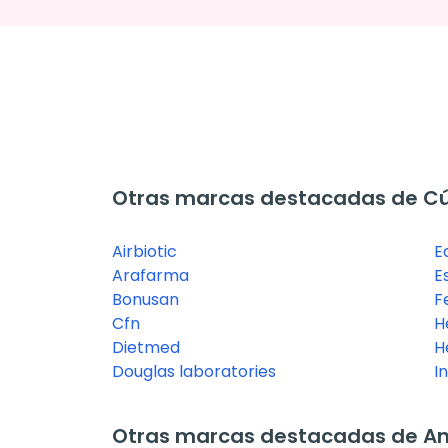
Otras marcas destacadas de C
Airbiotic
E
Arafarma
Es
Bonusan
F
Cfn
H
Dietmed
H
Douglas laboratories
I
Otras marcas destacadas de Anti