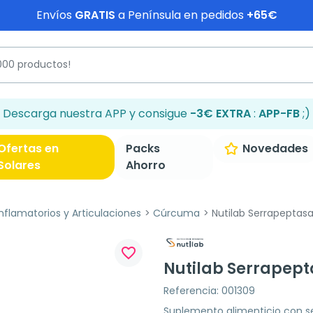
Envíos
GRATIS
a Península en pedidos
+65€
Descarga nuestra APP y consigue
-3€ EXTRA
:
APP-FB
;)
Ofertas en
Packs
Novedades
Solares
Ahorro
inflamatorios y Articulaciones
Cúrcuma
Nutilab Serrapeptasa
favorite_border
Nutilab Serrapept
Referencia: 001309
Suplemento alimenticio con se