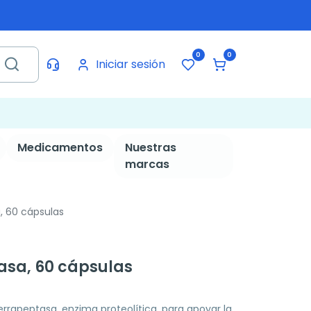
0
0
Iniciar sesión
Medicamentos
Nuestras
marcas
, 60 cápsulas
asa, 60 cápsulas
rrapeptasa, enzima proteolítica, para apoyar la