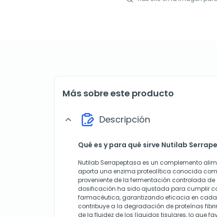
Más sobre este producto
Descripción
expand_more
Qué es y para qué sirve Nutilab Serrap
Nutilab Serrapeptasa es un complemento alim
aporta una enzima proteolítica conocida com
proveniente de la fermentación controlada de
dosificación ha sido ajustada para cumplir 
farmacéutica, garantizando eficacia en cada
contribuye a la degradación de proteínas fibr
de la fluidez de los líquidos tisulares, lo que f