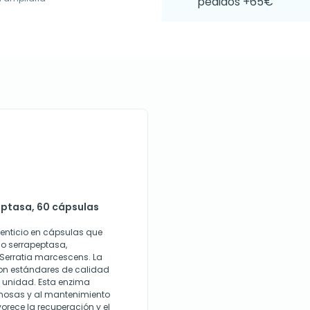
pedidos +65€
eptasa, 60 cápsulas
enticio en cápsulas que
o serrapeptasa,
 Serratia marcescens. La
con estándares de calidad
 unidad. Esta enzima
inosas y al mantenimiento
avorece la recuperación y el