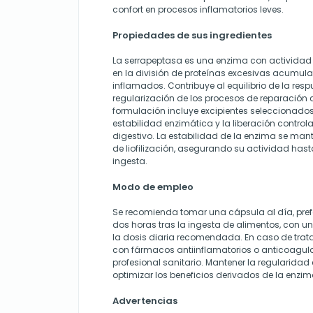
confort en procesos inflamatorios leves.
Propiedades de sus ingredientes
La serrapeptasa es una enzima con actividad p
en la división de proteínas excesivas acumula
inflamados. Contribuye al equilibrio de la resp
regularización de los procesos de reparación 
formulación incluye excipientes seleccionados 
estabilidad enzimática y la liberación control
digestivo. La estabilidad de la enzima se ma
de liofilización, asegurando su actividad has
ingesta.
Modo de empleo
Se recomienda tomar una cápsula al día, pre
dos horas tras la ingesta de alimentos, con u
la dosis diaria recomendada. En caso de tra
con fármacos antiinflamatorios o anticoagula
profesional sanitario. Mantener la regularidad
optimizar los beneficios derivados de la enzi
Advertencias