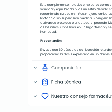
Este complemento no debe emplearse como sus
variada y equilibrada ni de un estilo de vida s
recomienda su uso en niños, mujeres embaraz
lactancia sin supervisión médica. No ingerir e
derivados proteicos o a lactosa, si procede. M
de los niños. Conservar en un lugar fresco y sec
humedad.
Presentación
Envase con 60 cápsulas de liberación retard
proporciona la dosis expresada en unidades e
Composición
expand_more
Ficha técnica
expand_more
Nuestro consejo farmacéu
expand_more