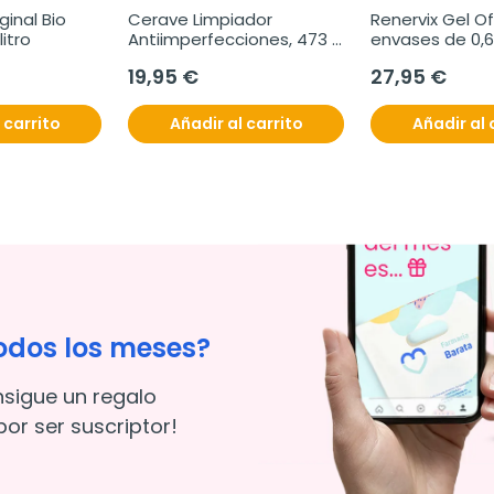
ginal Bio 
Cerave Limpiador 
Renervix Gel Of
litro
Antiimperfecciones, 473 
envases de 0,
ml
19,95 €
27,95 €
 carrito
Añadir al carrito
Añadir al 
odos los meses?
nsigue un regalo
or ser suscriptor!