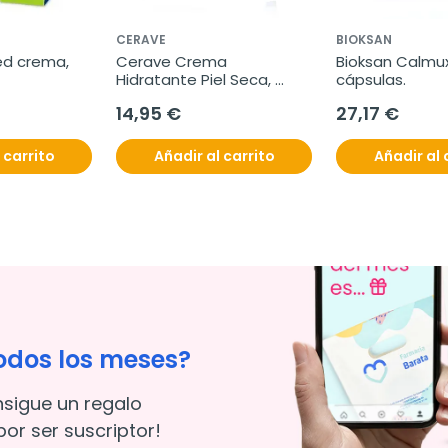
CERAVE
BIOKSAN
 crema, 
Cerave Crema 
Bioksan Calmux,
Hidratante Piel Seca, 
cápsulas.
454gr.
14,95 €
27,17 €
 carrito
Añadir al carrito
Añadir al 
odos los meses?
nsigue un regalo
or ser suscriptor!