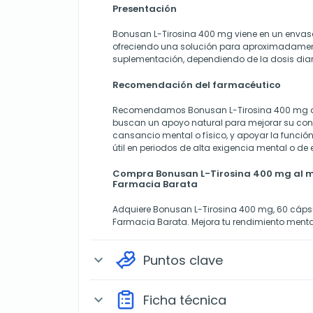
Presentación
Bonusan L-Tirosina 400 mg viene en un envas
ofreciendo una solución para aproximadame
suplementación, dependiendo de la dosis di
Recomendación del farmacéutico
Recomendamos Bonusan L-Tirosina 400 mg a
buscan un apoyo natural para mejorar su conc
cansancio mental o físico, y apoyar la función
útil en periodos de alta exigencia mental o de
Compra Bonusan L-Tirosina 400 mg al me
Farmacia Barata
Adquiere Bonusan L-Tirosina 400 mg, 60 cápsul
Farmacia Barata. Mejora tu rendimiento mental
Puntos clave
expand_more
Ficha técnica
expand_more