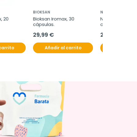
BIOKSAN
NESTLÉ
 20 
Bioksan Iromax, 30 
NAN expert pro t
cápsulas.
confort 1 0-6 me
g
29,99 €
25,95 €
carrito
Añadir al carrito
Añadir al c