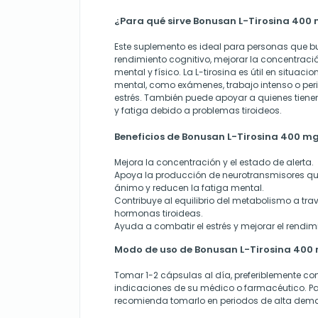
¿Para qué sirve Bonusan L-Tirosina 400
Este suplemento es ideal para personas que 
rendimiento cognitivo, mejorar la concentració
mental y físico. La L-tirosina es útil en situa
mental, como exámenes, trabajo intenso o pe
estrés. También puede apoyar a quienes tienen
y fatiga debido a problemas tiroideos.
Beneficios de Bonusan L-Tirosina 400 m
Mejora la concentración y el estado de alerta.
Apoya la producción de neurotransmisores qu
ánimo y reducen la fatiga mental.
Contribuye al equilibrio del metabolismo a tra
hormonas tiroideas.
Ayuda a combatir el estrés y mejorar el rendim
Modo de uso de Bonusan L-Tirosina 400
Tomar 1-2 cápsulas al día, preferiblemente 
indicaciones de su médico o farmacéutico. Pa
recomienda tomarlo en periodos de alta dema