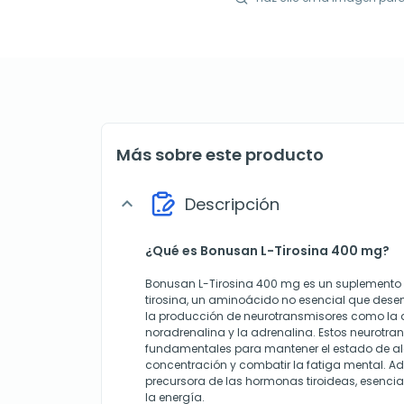
Más sobre este producto
Descripción
expand_more
¿Qué es Bonusan L-Tirosina 400 mg?
Bonusan L-Tirosina 400 mg es un suplemento d
tirosina, un aminoácido no esencial que des
la producción de neurotransmisores como la 
noradrenalina y la adrenalina. Estos neurotra
fundamentales para mantener el estado de ale
concentración y combatir la fatiga mental. Ad
precursora de las hormonas tiroideas, esencia
la energía.