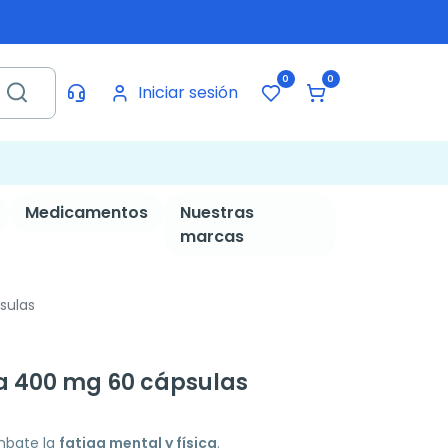
0
0
Iniciar sesión
Medicamentos
Nuestras
marcas
sulas
a 400 mg 60 cápsulas
mbate la
fatiga mental y física
.