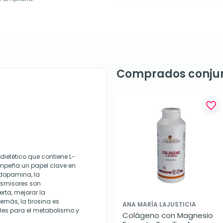
Comprados conju
favorite_border
ietético que contiene L-
empeña un papel clave en
dopamina, la
nsmisores son
rta, mejorar la
emás, la tirosina es
ANA MARÍA LAJUSTICIA
les para el metabolismo y
Colágeno con Magnesio 