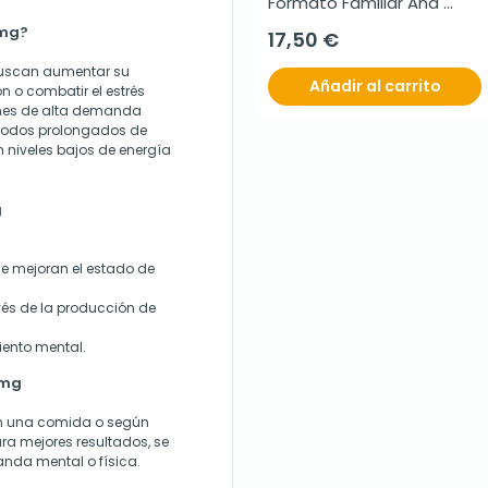
Formato Familiar Ana 
María Lajusticia, 450 
 mg?
17,50 €
comprimidos
buscan aumentar su
Añadir al carrito
n o combatir el estrés
ciones de alta demanda
riodos prolongados de
 niveles bajos de energía
g
e mejoran el estado de
vés de la producción de
iento mental.
 mg
con una comida o según
ra mejores resultados, se
nda mental o física.