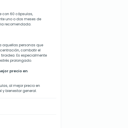
e con 60 cápsulas,
nte uno o dos meses de
aria recomendada.
 aquellas personas que
entración, combatir el
 tiroidea. Es especialmente
 estrés prolongado.
jor precio en
as, al mejor precio en
 y bienestar general.