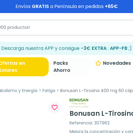
Envíos
GRATIS
a Península en pedidos
+65€
Descarga nuestra APP y consigue
-3€ EXTRA
:
APP-FB
;)
Ofertas en
Packs
Novedades
Solares
Ahorro
bolismo y Energía
Fatiga
Bonusan L-Tirosina 400 mg 60 cáp
favorite_border
Bonusan L-Tirosin
Referencia: 307963
Mejora la concentración y co