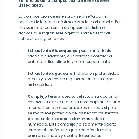
Beneficios de la composición de Rene Futerer
Lissea Spray
La composición de este spray se diseña con el
objetivo de lograr el máximo alisado en el cabello. Por
ello se introducen en su composición distintos
activos que logran este objetivo. Cabe destacar
sobre otros ingredientes:
Extracto de Alquequenje
: posee una doble
eficacia suavizante, que permite controlar el
cabello indisciplinado y el encrespamiento.
Extracto de aguacate
: hidrata en profundidad
el pelo y favorece la regeneración de la capa
hidrolipídica.
Complejo termprotector
: efectúa su acción al
envolver la estructura de la fibra capilar con una
micropelícula protectora, de este modo el pelo
se mantiene protegido de los negativos efectos
del calor de secador o planchas y de la
humedad. Este complejo no solamente aporta
termoprotección sino que además da brillo
para un peinado y acabado perfectos.