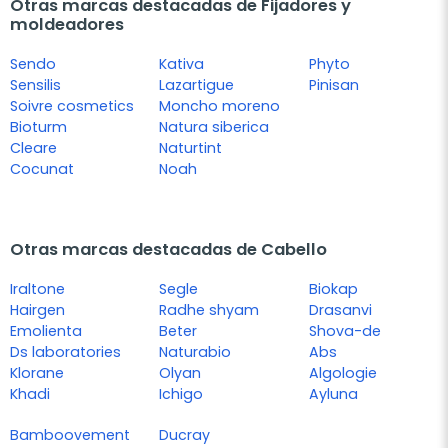
Otras marcas destacadas de Fijadores y
moldeadores
Sendo
Kativa
Phyto
Sensilis
Lazartigue
Pinisan
Soivre cosmetics
Moncho moreno
Bioturm
Natura siberica
Cleare
Naturtint
Cocunat
Noah
Otras marcas destacadas de Cabello
Iraltone
Segle
Biokap
Hairgen
Radhe shyam
Drasanvi
Emolienta
Beter
Shova-de
Ds laboratories
Naturabio
Abs
Klorane
Olyan
Algologie
Khadi
Ichigo
Ayluna
Bamboovement
Ducray