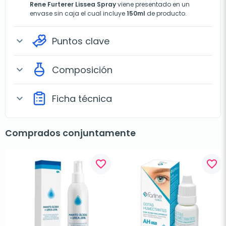
Rene Furterer Lissea Spray
viene presentado en un
envase sin caja el cual incluye
150ml
de producto.
Puntos clave
expand_more
Composición
expand_more
Ficha técnica
expand_more
Comprados conjuntamente
favorite_border
favorite_border