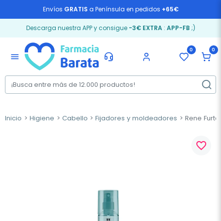
Envíos
GRATIS
a Península en pedidos
+65€
Descarga nuestra APP y consigue
-3€ EXTRA
:
APP-FB
;)
0
0
menu
Inicio
Higiene
Cabello
Fijadores y moldeadores
Rene Furter
favorite_border