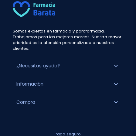
Somos expertos en farmacia y parafarmacia.
Trabajamos para las mejores marcas. Nuestra mayor
prioridad es la atención personalizada a nuestros
clientes.
expand_more
¿Necesitas ayuda?
expand_more
Información
expand_more
Compra
Pago seguro: