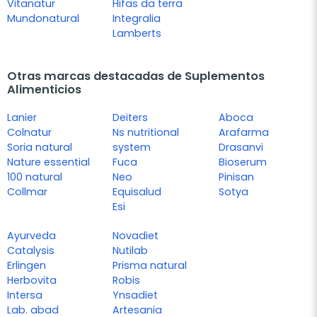
Vitanatur
Hifas da terra
Mundonatural
Integralia
Lamberts
Otras marcas destacadas de Suplementos
Alimenticios
Lanier
Deiters
Aboca
Colnatur
Ns nutritional
Arafarma
Soria natural
system
Drasanvi
Nature essential
Fuca
Bioserum
100 natural
Neo
Pinisan
Collmar
Equisalud
Sotya
Esi
Ayurveda
Novadiet
Catalysis
Nutilab
Erlingen
Prisma natural
Herbovita
Robis
Intersa
Ynsadiet
Lab. abad
Artesania