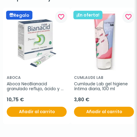
¡En oferta!
Regalo
favorite_border
favorite_border
ABOCA
CUMLAUDE LAB
Aboca NeoBianacid 
Cumlaude Lab gel higiene 
granulado reflujo, ácido y 
íntima diaria, 100 ml
dificultades digestivas, 20 
sobres
10,75 €
3,80 €
Añadir al carrito
Añadir al carrito