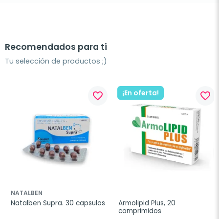
Recomendados para ti
Tu selección de productos ;)
¡En oferta!
favorite_border
favorite_border
NATALBEN
Natalben Supra. 30 capsulas
Armolipid Plus, 20 
comprimidos