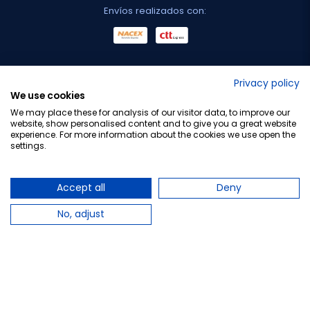
Envíos realizados con:
No lo decimos nosotros...
Privacy policy
We use cookies
¡Tu opinión es importante!
We may place these for analysis of our visitor data, to improve our
website, show personalised content and to give you a great website
experience. For more information about the cookies we use open the
settings.
Copyright © 2010-2026 Farmacia Barata S.L. Todos los
derechos reservados.
Accept all
Deny
No, adjust
Total:
38,90 €
−
+
Añadir al carrito