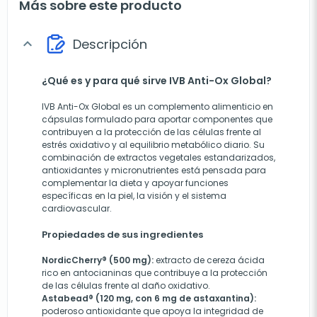
Más sobre este producto
Descripción
expand_more
¿Qué es y para qué sirve IVB Anti-Ox Global?
IVB Anti-Ox Global es un complemento alimenticio en
cápsulas formulado para aportar componentes que
contribuyen a la protección de las células frente al
estrés oxidativo y al equilibrio metabólico diario. Su
combinación de extractos vegetales estandarizados,
antioxidantes y micronutrientes está pensada para
complementar la dieta y apoyar funciones
específicas en la piel, la visión y el sistema
cardiovascular.
Propiedades de sus ingredientes
NordicCherry® (500 mg):
extracto de cereza ácida
rico en antocianinas que contribuye a la protección
de las células frente al daño oxidativo.
Astabead® (120 mg, con 6 mg de astaxantina):
poderoso antioxidante que apoya la integridad de