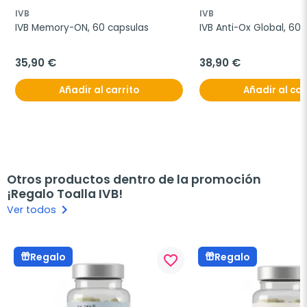
IVB
IVB
IVB Memory-ON, 60 capsulas
IVB Anti-Ox Global, 60
35,90 €
38,90 €
Añadir al carrito
Añadir al car
Otros productos dentro de la promoción
¡Regalo Toalla IVB!
keyboard_arrow_right
Ver todos
Regalo
Regalo
favorite_border