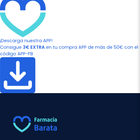
¡Descarga nuestra APP!
Consigue
3€ EXTRA
en tu compra APP de más de 50€ con el
código APP-FB