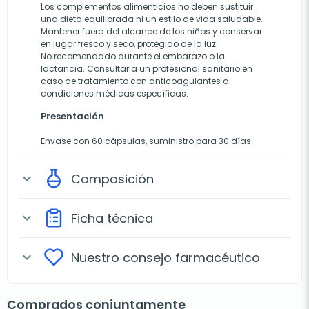
Los complementos alimenticios no deben sustituir
una dieta equilibrada ni un estilo de vida saludable.
Mantener fuera del alcance de los niños y conservar
en lugar fresco y seco, protegido de la luz.
No recomendado durante el embarazo o la
lactancia. Consultar a un profesional sanitario en
caso de tratamiento con anticoagulantes o
condiciones médicas específicas.
Presentación
Envase con 60 cápsulas, suministro para 30 días.
Composición
expand_more
Ficha técnica
expand_more
Nuestro consejo farmacéutico
expand_more
Comprados conjuntamente