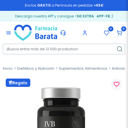
Envíos
GRATIS
a Península en pedidos
+65€
Descarga nuestra APP y consigue
-3€ EXTRA
:
APP-FB
;)
0
0
menu
Inicio
Dietética y Nutrición
Suplementos Alimenticios
Antioxid
Regalo
favorite_border