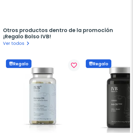
Otros productos dentro de la promoción
¡Regalo Bolso IVB!
keyboard_arrow_right
Ver todos
Regalo
Regalo
favorite_border