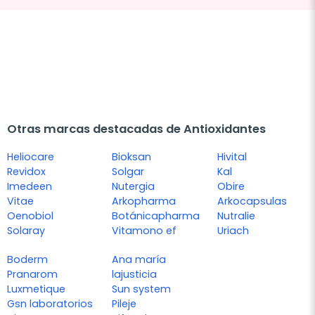
Otras marcas destacadas de Antioxidantes
Heliocare
Bioksan
Hivital
Revidox
Solgar
Kal
Imedeen
Nutergia
Obire
Vitae
Arkopharma
Arkocapsulas
Oenobiol
Botánicapharma
Nutralie
Solaray
Vitamono ef
Uriach
Boderm
Ana maría
Pranarom
lajusticia
Luxmetique
Sun system
Gsn laboratorios
Pileje