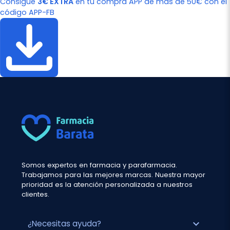
Consigue
3€ EXTRA
en tu compra APP de más de 50€ con el
código APP-FB
Somos expertos en farmacia y parafarmacia.
Trabajamos para las mejores marcas. Nuestra mayor
prioridad es la atención personalizada a nuestros
clientes.
expand_more
¿Necesitas ayuda?