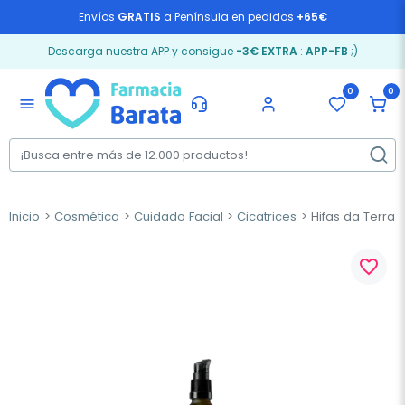
Envíos
GRATIS
a Península en pedidos
+65€
Descarga nuestra APP y consigue
-3€ EXTRA
:
APP-FB
;)
0
0
menu
Inicio
Cosmética
Cuidado Facial
Cicatrices
Hifas da Terra 
favorite_border