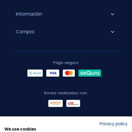
expand_more
Información
expand_more
Compra
Pago seguro:
Envíos realizados con:
No lo decimos nosotros...
Privacy policy
We use cookies