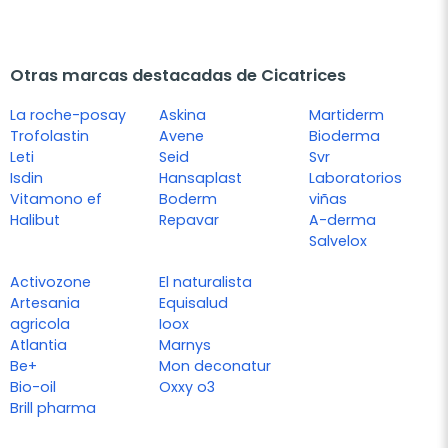
Otras marcas destacadas de Cicatrices
La roche-posay
Askina
Martiderm
Trofolastin
Avene
Bioderma
Leti
Seid
Svr
Isdin
Hansaplast
Laboratorios
Vitamono ef
Boderm
viñas
Halibut
Repavar
A-derma
Salvelox
Activozone
El naturalista
Artesania
Equisalud
agricola
Ioox
Atlantia
Marnys
Be+
Mon deconatur
Bio-oil
Oxxy o3
Brill pharma