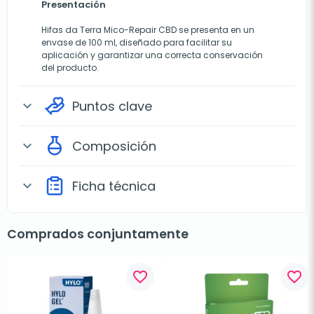
Presentación
Hifas da Terra Mico-Repair CBD se presenta en un
envase de 100 ml, diseñado para facilitar su
aplicación y garantizar una correcta conservación
del producto.
Puntos clave
expand_more
Composición
expand_more
Ficha técnica
expand_more
Comprados conjuntamente
favorite_border
favorite_border