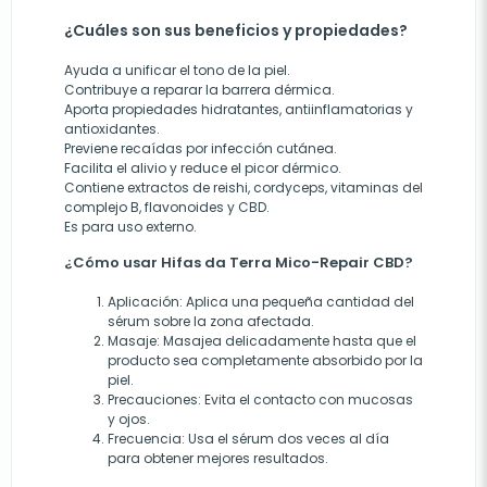
¿Cuáles son sus beneficios y propiedades?
Ayuda a unificar el tono de la piel.
Contribuye a reparar la barrera dérmica.
Aporta propiedades hidratantes, antiinflamatorias y
antioxidantes.
Previene recaídas por infección cutánea.
Facilita el alivio y reduce el picor dérmico.
Contiene extractos de reishi, cordyceps, vitaminas del
complejo B, flavonoides y CBD.
Es para uso externo.
¿Cómo usar Hifas da Terra Mico-Repair CBD?
Aplicación:
Aplica una pequeña cantidad del
sérum sobre la zona afectada.
Masaje:
Masajea delicadamente hasta que el
producto sea completamente absorbido por la
piel.
Precauciones:
Evita el contacto con mucosas
y ojos.
Frecuencia:
Usa el sérum dos veces al día
para obtener mejores resultados.