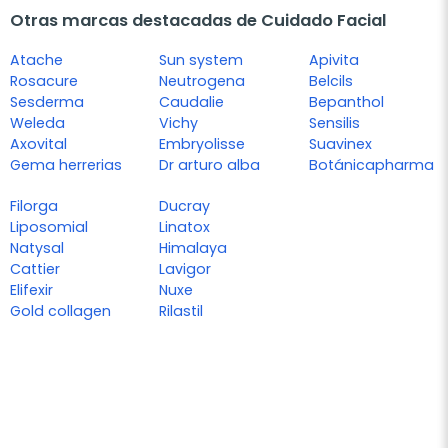
Otras marcas destacadas de Cuidado Facial
Atache
Sun system
Apivita
Rosacure
Neutrogena
Belcils
Sesderma
Caudalie
Bepanthol
Weleda
Vichy
Sensilis
Axovital
Embryolisse
Suavinex
Gema herrerias
Dr arturo alba
Botánicapharma
Filorga
Ducray
Liposomial
Linatox
Natysal
Himalaya
Cattier
Lavigor
Elifexir
Nuxe
Gold collagen
Rilastil