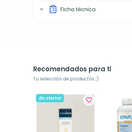
Ficha técnica
expand_more
Recomendados para ti
Tu selección de productos ;)
¡En oferta!
favorite_border