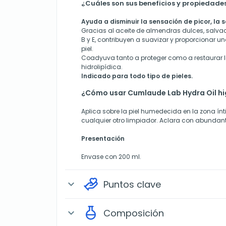
¿Cuáles son sus beneficios y propiedade
Ayuda a disminuir la sensación de picor, la s
Gracias al aceite de almendras dulces, salvad
B y E, contribuyen a suavizar y proporcionar u
piel.
Coadyuva tanto a proteger como a restaurar l
hidrolipídica.
Indicado para todo tipo de pieles.
¿Cómo usar Cumlaude Lab Hydra Oil hi
Aplica sobre la piel humedecida en la zona í
cualquier otro limpiador. Aclara con abundan
Presentación
Envase con 200 ml.
Puntos clave
expand_more
Composición
expand_more