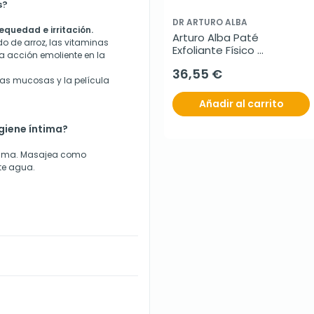
s?
DR ARTURO ALBA
equedad e irritación.
Arturo Alba Paté 
o de arroz, las vitaminas
Exfoliante Físico 
na acción emoliente en la
Renovador, 50 g
36,55 €
as mucosas y la película
Añadir al carrito
giene íntima?
ntima. Masajea como
te agua.