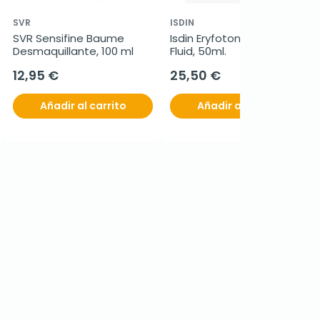
SVR
ISDIN
SVR Sensifine Baume 
Isdin Eryfotona AK-NMSC 
Desmaquillante, 100 ml
Fluid, 50ml.
12,95 €
25,50 €
Añadir al carrito
Añadir al carrito