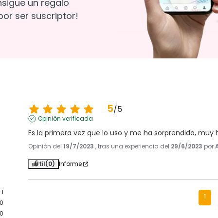
nsigue un regalo
or ser suscriptor!
5
/
5
Opinión verificada
Es la primera vez que lo uso y me ha sorprendido, muy 
Opinión del
19/7/2023
, tras una experiencia del
29/6/2023
por
Útil
(0)
Informe
1
1
0
0