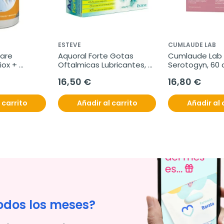
ESTEVE
CUMLAUDE LAB
are 
Aquoral Forte Gotas 
Cumlaude Lab 
ox + 
Oftalmicas Lubricantes, 
Serotogyn, 60 
. 
30 Monodosis.
16,50 €
16,80 €
8 
 carrito
Añadir al carrito
Añadir al 
odos los meses?