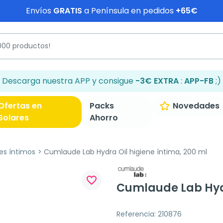
Envíos
GRATIS
a Península en pedidos
+65€
Descarga nuestra APP y consigue
-3€ EXTRA
:
APP-FB
;)
Ofertas en
Packs
Novedades
Solares
Ahorro
es íntimos
Cumlaude Lab Hydra Oil higiene íntima, 200 ml
favorite_border
Cumlaude Lab Hydr
Referencia: 210876