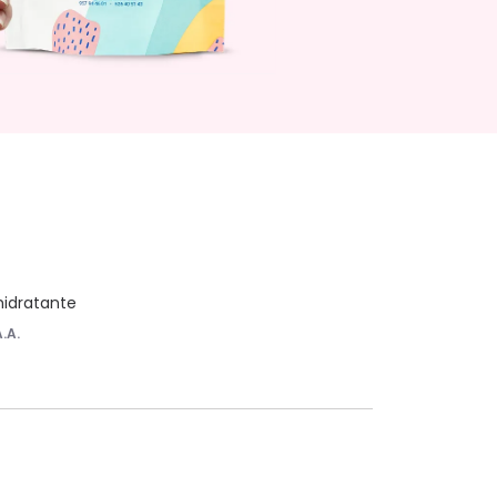
hidratante
A.A.