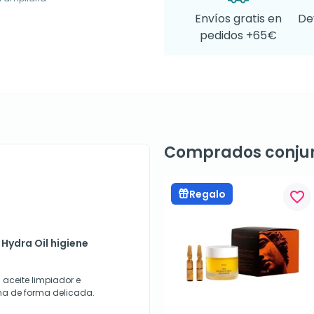
Envíos gratis en
De
pedidos +65€
Comprados conju
Regalo
favorite_border
Hydra Oil higiene
 aceite limpiador e
tima de forma delicada.