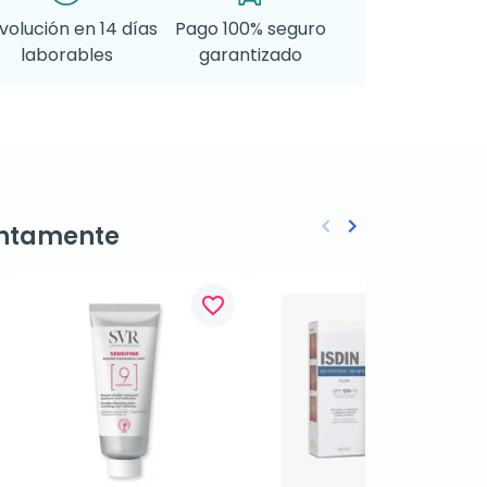
volución en 14 días
Pago 100% seguro
laborables
garantizado
keyboard_arrow_left
keyboard_arrow_right
ntamente
Anterior
Siguiente
favorite_border
favorite_border