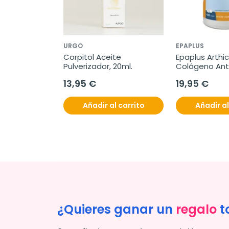
URGO
EPAPLUS
Corpitol Aceite 
Epaplus Arthic
Pulverizador, 20ml.
Colágeno Anti
Magnesio + Ác
13,95 €
19,95 €
Hialurónico, 44
comprimidos
Añadir al carrito
Añadir al
¿Quieres ganar un
regalo
t