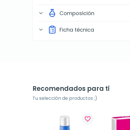
Composición
expand_more
Ficha técnica
expand_more
Recomendados para ti
Tu selección de productos ;)
favorite_border