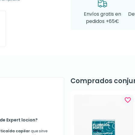
Envíos gratis en
De
pedidos +65€
Comprados conju
favorite_border
de Expert locion?
ticaída capilar
que sirve