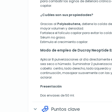
para combatir los signos de deterioro crónico o
capilar.
¿Cuáles son sus propiedades?
Gracias al
Polyisobutene,
detiene la caída d
mayor volumen y densidad.
Fortalece el folículo capilar para evitar la caíd
Sérum no graso.
Estimula el crecimiento capilar.
Modo de empleo de Ducray Neoptide Ex
Aplicar 8 pulverizaciones al día directamente e
sea seco o húmedo. Suministrar 2 pulverizacio
cabello: centro, lado derecho, lado izquierdo y 
continuación, masajear suavemente con las 
aclarar.
Presentación
Dos envases de 50 ml.
Puntos clave
expand_more