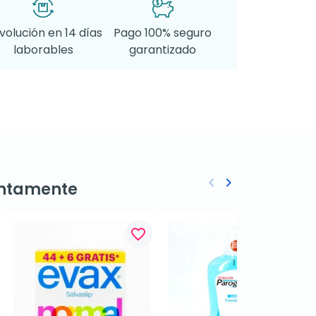
volución en 14 días
Pago 100% seguro
laborables
garantizado
keyboard_arrow_left
keyboard_arrow_right
ntamente
Anterior
Siguiente
favorite_border
favorite_border