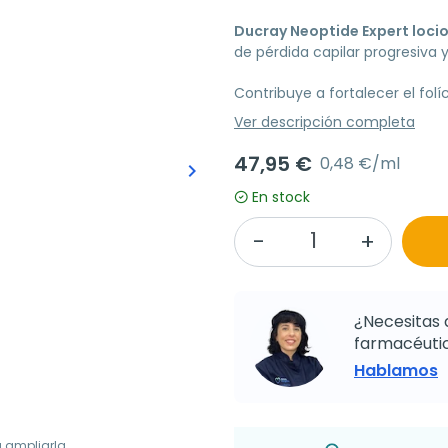
Ducray Neoptide Expert loci
de pérdida capilar progresiva y
Contribuye a fortalecer el folí
Ver descripción completa
47,95 €
0,48 €/ml
keyboard_arrow_right
Siguiente
En stock
¿Necesitas 
farmacéutic
Hablamos
a ampliarla