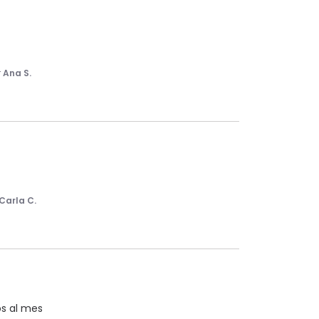
r
Ana S.
Carla C.
os al mes