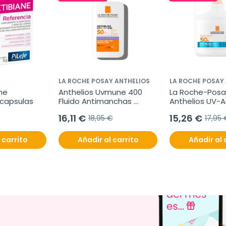
LA ROCHE POSAY ANTHELIOS
LA ROCHE POSAY
ne 
Anthelios Uvmune 400 
La Roche-Posay
 capsulas
Fluido Antimanchas 
Anthelios UV-Ai
SPF50+, 50 ml
Sérum Solar, 5
16,11 €
15,26 €
18,95 €
17,95 
 carrito
Añadir al carrito
Añadir al 