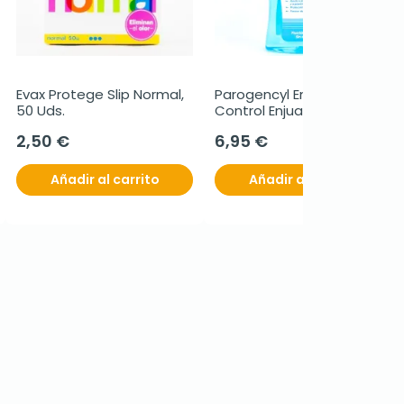
Evax Protege Slip Normal, 
Parogencyl Encías 
50 Uds.
Control Enjuague Bucal, 
500 ml.
2,50 €
6,95 €
Añadir al carrito
Añadir al carrito