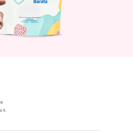
lo
a S.