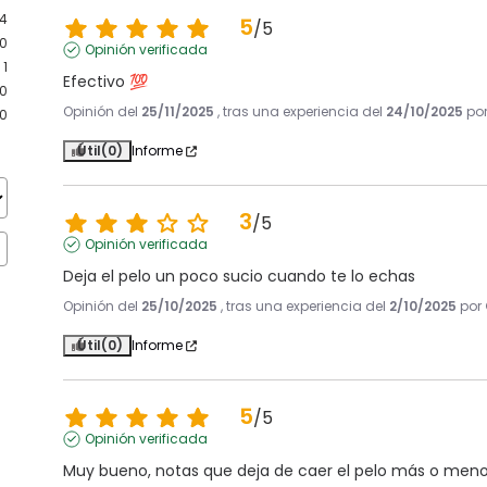
4
5
/
5
0
Opinión verificada
1
Efectivo 💯
0
Opinión del
25/11/2025
, tras una experiencia del
24/10/2025
po
0
Útil
(0)
Informe
3
/
5
Opinión verificada
Deja el pelo un poco sucio cuando te lo echas
Opinión del
25/10/2025
, tras una experiencia del
2/10/2025
por
Útil
(0)
Informe
5
/
5
Opinión verificada
Muy bueno, notas que deja de caer el pelo más o men