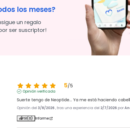
odos los meses?
nsigue un regalo
or ser suscriptor!
5
/
5
Opinión verificada
Suerte tengo de Neoptide... Ya me está haciendo cabel
Opinión del
3/8/2026
, tras una experiencia del
2/7/2026
por
An
Útil
(0)
Informe