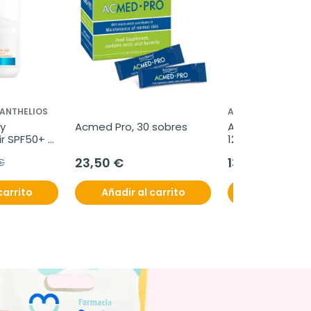
 ANTHELIOS
ACCUDOCTOR
 
Acmed Pro, 30 sobres
Accudoctor Test
r SPF50+ 
12 parámetros P
0 ml
Cetonas Protein
23,50 €
13,95 €
€
Glucosa, 100 Tir
carrito
Añadir al carrito
Añadir al c