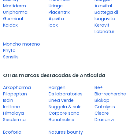
Martiderm
Uriage
Axovital
Unipharma
Placentrix
Bottega di
Germinal
Apivita
lungavita
Kaidax
Ioox
Keravit
Labnatur
Moncho moreno
Phyto
Sensilis
Otras marcas destacadas de Anticaída
Arkopharma
Hairgen
Be+
Pilopeptan
Ds laboratories
Bio-recherche
Isdin
Linea verde
Biokap
Iraltone
Nuggela & sule
Catalysis
Himalaya
Corpore sano
Cleare
Sesderma
Bariatricline
Drasanvi
Ecoforia
Natures bounty