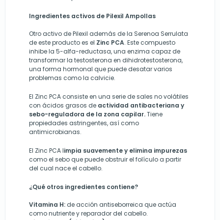
Ingredientes activos de Pilexil Ampollas
Otro activo de Pilexil además de la Serenoa Serrulata
de este producto es el
Zinc PCA
. Este compuesto
inhibe la 5-alfa-reductasa, una enzima capaz de
transformar la testosterona en dihidrotestosterona,
una forma hormonal que puede desatar varios
problemas como la calvicie.
El Zinc PCA consiste en una serie de
sales no volátiles
con ácidos grasos de
actividad antibacteriana y
sebo-reguladora de la zona capilar.
Tiene
propiedades astringentes, así como
antimicrobianas.
El Zinc PCA l
impia suavemente y elimina impurezas
como el sebo que puede obstruir el folículo a partir
del cual nace el cabello.
¿Qué otros ingredientes contiene?
Vitamina H:
de acción antiseborreica que actúa
como nutriente y reparador del cabello.