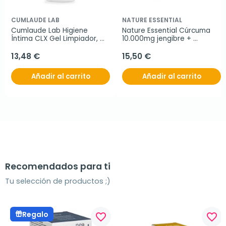
CUMLAUDE LAB
NATURE ESSENTIAL
Cumlaude Lab Higiene 
Nature Essential Cúrcuma 
Íntima CLX Gel Limpiador, 
10.000mg jengibre + 
500 ml
pimienta + C, 60 cápsulas.
13,48 €
15,50 €
Añadir al carrito
Añadir al carrito
Recomendados para ti
Tu selección de productos ;)
Regalo
favorite_border
favorite_border