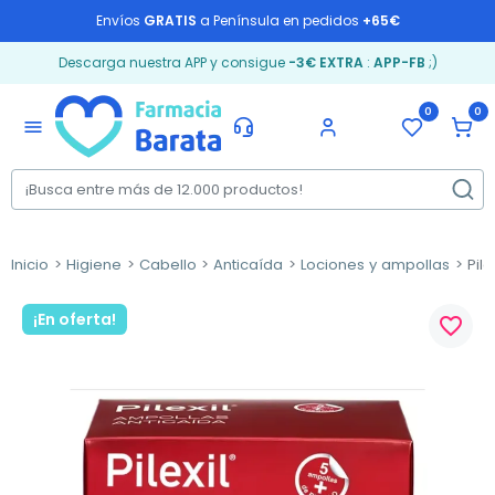
Envíos
GRATIS
a Península en pedidos
+65€
Descarga nuestra APP y consigue
-3€ EXTRA
:
APP-FB
;)
0
0
menu
Inicio
Higiene
Cabello
Anticaída
Lociones y ampollas
Pile
¡En oferta!
favorite_border