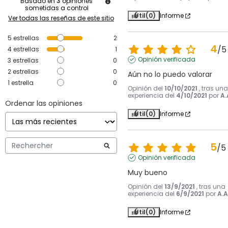
Basado en
3
opiniones
sometidas a control
Útil
(0)
Informe
Ver todas las reseñas de este sitio
5
estrellas
2
4
/
5
4
estrellas
1
Opinión verificada
3
estrellas
0
2
estrellas
0
Aún no lo puedo valorar
1
estrella
0
Opinión del
10/10/2021
, tras una
experiencia del
4/10/2021
por
A.
Ordenar las opiniones
Útil
(0)
Informe
5
/
5
Opinión verificada
Muy bueno
Opinión del
13/9/2021
, tras una
experiencia del
6/9/2021
por
A.A
Útil
(0)
Informe