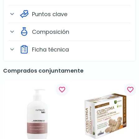
Puntos clave
expand_more
Composición
expand_more
Ficha técnica
expand_more
Comprados conjuntamente
favorite_border
favorite_border