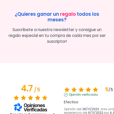
¿Quieres ganar un
regalo
todos los
meses?
Suscríbete a nuestra newsletter y consigue un
regalo especial en tu compra de cada mes por ser
suscriptor!
4.7
5
/
5
/
5
Opinión verificada
Efectivo
Opinión del
28/11/2022
, tras un
experiencia del
6/11/2022
por
A.