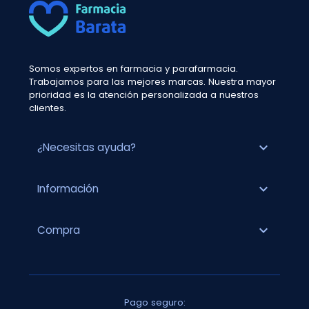
Somos expertos en farmacia y parafarmacia.
Trabajamos para las mejores marcas. Nuestra mayor
prioridad es la atención personalizada a nuestros
clientes.
expand_more
¿Necesitas ayuda?
expand_more
Información
expand_more
Compra
Pago seguro: